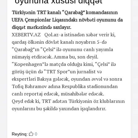
oyununa xüsusi diqqət
Türkiyənin TRT kanalı “Qarabağ” komandasının
UEFA Çempionlar Liqasındakı növbəti oyununu da
diqqət mərkəzində saxlayır.
XEBERTV.AZ Qol.az-a istinadən xəbər verir ki,
qardaş ölkənin dövlət kanalı noyabrın 5-də
“Qarabağ”ın “Çelsi” ilə oyununu canlı yayımla
nümayiş etdirəcək. Amma bu, son deyil.
“Kopenhagen”lə matçda olduğu kimi, “Çelsi” ilə
görüş üçün də “TRT Spor”un jurnalist və
ekspertləri Bakıya gələcək, oyundan əvvəl və sonra
Tofiq Bəhramov adına Respublika stadionundan
canlı reportaj edəcək, müsahibələr edəcək.
Qeyd edək ki, TRT adətən Türkiyənin öz klublarının
oyunlarını bu şəkildə yaxından işıqlandırır.
Reytinq:
0