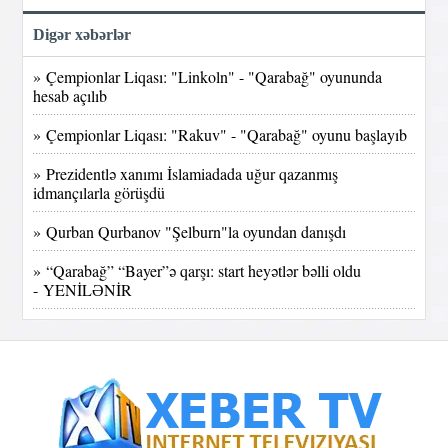
Digər xəbərlər
» Çempionlar Liqası: "Linkoln" - "Qarabağ" oyununda
hesab açılıb
» Çempionlar Liqası: "Rakuv" - "Qarabağ" oyunu başlayıb
» Prezidentlə xanımı İslamiadada uğur qazanmış
idmançılarla görüşdü
» Qurban Qurbanov "Şelburn"la oyundan danışdı
» “Qarabağ” “Bayer”ə qarşı: start heyətlər bəlli oldu
- YENİLƏNİR