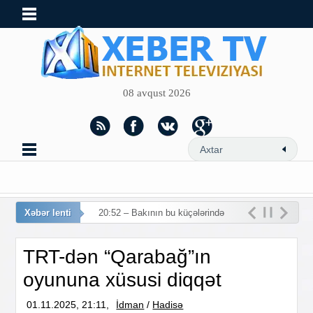
08 avqust 2026
Xəbər lenti
20:52 – Bakının bu küçələrində
hərəkə
TRT-dən “Qarabağ”ın
oyununa xüsusi diqqət
01.11.2025, 21:11,
İdman
/
Hadisə