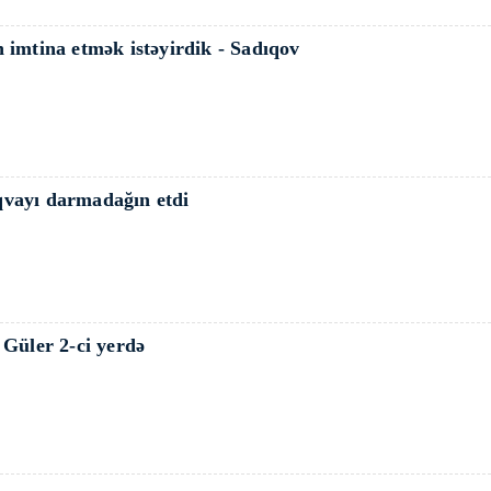
 imtina etmək istəyirdik - Sadıqov
vayı darmadağın etdi
 Güler 2-ci yerdə