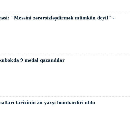
nəsi: "Messini zərərsizləşdirmək mümkün deyil" -
kubokda 9 medal qazandılar
tları tarixinin ən yaxşı bombardiri oldu