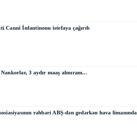
i Canni İnfantinonu istefaya çağırıb
 Nankorlar, 3 aydır maaş almıram...
sosiasiyasının rəhbəri ABŞ-dən gedərkən hava limanında