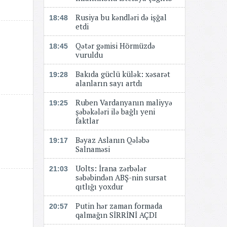
Rusiya bu kəndləri də işğal
18:48
etdi
Qətər gəmisi Hörmüzdə
18:45
vuruldu
Bakıda güclü külək: xəsarət
19:28
alanların sayı artdı
Ruben Vardanyanın maliyyə
19:25
şəbəkələri ilə bağlı yeni
faktlar
Bəyaz Aslanın Qələbə
19:17
Salnaməsi
Uolts: İrana zərbələr
21:03
səbəbindən ABŞ-nin sursat
qıtlığı yoxdur
Putin hər zaman formada
20:57
qalmağın SİRRİNİ AÇDI