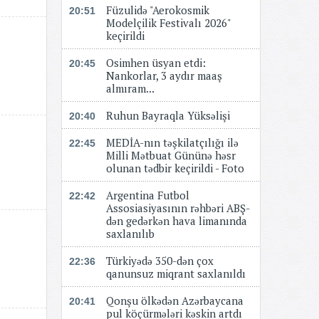
Füzulidə "Aerokosmik
20:51
Modelçilik Festivalı 2026"
keçirildi
Osimhen üsyan etdi:
20:45
Nankorlar, 3 aydır maaş
almıram...
Ruhun Bayraqla Yüksəlişi
20:40
MEDİA-nın təşkilatçılığı ilə
22:45
Milli Mətbuat Gününə həsr
olunan tədbir keçirildi - Foto
Argentina Futbol
22:42
Assosiasiyasının rəhbəri ABŞ-
dən gedərkən hava limanında
saxlanılıb
Türkiyədə 350-dən çox
22:36
qanunsuz miqrant saxlanıldı
Qonşu ölkədən Azərbaycana
20:41
pul köçürmələri kəskin artdı