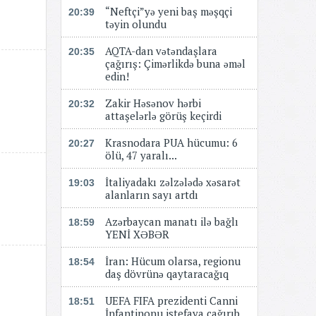
“Neftçi”yə yeni baş məşqçi
20:39
təyin olundu
AQTA-dan vətəndaşlara
20:35
çağırış: Çimərlikdə buna əməl
edin!
Zakir Həsənov hərbi
20:32
attaşelərlə görüş keçirdi
Krasnodara PUA hücumu: 6
20:27
ölü, 47 yaralı...
İtaliyadakı zəlzələdə xəsarət
19:03
alanların sayı artdı
Azərbaycan manatı ilə bağlı
18:59
YENİ XƏBƏR
​​​​​​​İran: Hücum olarsa, regionu
18:54
daş dövrünə qaytaracağıq
UEFA FIFA prezidenti Canni
18:51
İnfantinonu istefaya çağırıb