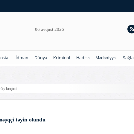
06 avqust 2026
osial
İdman
Dünya
Kriminal
Hadisə
Mədəniyyət
Sağla
rüş keçirdi
məşqçi təyin olundu