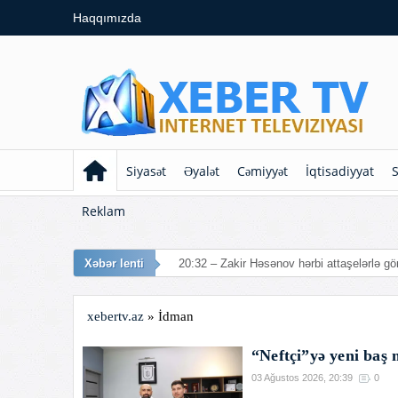
Haqqımızda
Siyasət
Əyalət
Cəmiyyət
İqtisadiyyat
S
Reklam
Xəbər lenti
20:32 – Zakir Həsənov hərbi attaşelərlə gö
xebertv.az
» İdman
“Neftçi”yə yeni baş 
03 Ağustos 2026, 20:39
0