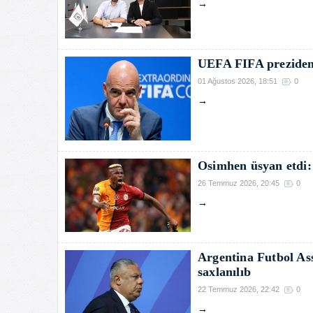
→
UEFA FIFA prezident
01 Ağustos 2026, 18:51
0
→
Osimhen üsyan etdi:
26 Temmuz 2026, 20:45
0
→
Argentina Futbol As
saxlanılıb
22 Temmuz 2026, 22:42
0
→