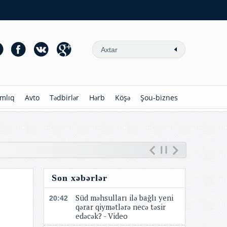
mlıq
Avto
Tədbirlər
Hərb
Köşə
Şou-biznes
Son xəbərlər
Süd məhsulları ilə bağlı yeni
20:42
qərar qiymətlərə necə təsir
edəcək? - Video