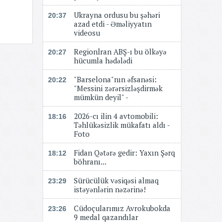
Ukrayna ordusu bu şəhəri
20:37
azad etdi - Əməliyyatın
videosu
Regionİran ABŞ-ı bu ölkəyə
20:27
hücumla hədələdi
"Barselona"nın əfsanəsi:
20:22
"Messini zərərsizləşdirmək
mümkün deyil" -
2026-cı ilin 4 avtomobili:
18:16
Təhlükəsizlik mükafatı aldı -
Foto
Fidan Qətərə gedir: Yaxın Şərq
18:12
böhranı...
Sürücülük vəsiqəsi almaq
23:29
istəyənlərin nəzərinə!
Cüdoçularımız Avrokubokda
23:26
9 medal qazandılar