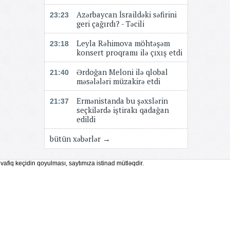
Azərbaycan İsraildəki səfirini
23:23
geri çağırdı? - Təcili
Leyla Rəhimova möhtəşəm
23:18
konsert proqramı ilə çıxış etdi
Ərdoğan Meloni ilə qlobal
21:40
məsələləri müzakirə etdi
Ermənistanda bu şəxslərin
21:37
seçkilərdə iştirakı qadağan
edildi
bütün xəbərlər →
vafiq keçidin qoyulması, saytımıza istinad mütləqdir.