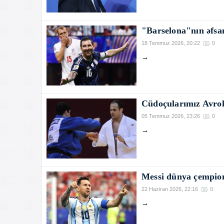
"Barselona"nın əfsa
18 Temmuz 2026, 20:22
0
→
Cüdoçularımız Avro
05 Temmuz 2026, 23:26
0
→
Messi dünya çempiona
22 Haziran 2026, 22:16
0
→