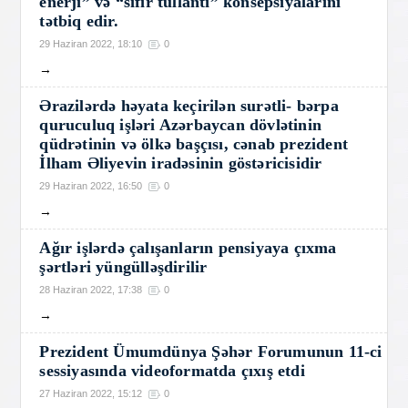
enerji” və “sıfır tullantı” konsepsiyalarını
tətbiq edir.
29 Haziran 2022, 18:10
0
→
Ərazilərdə həyata keçirilən surətli- bərpa
quruculuq işləri Azərbaycan dövlətinin
qüdrətinin və ölkə başçısı, cənab prezident
İlham Əliyevin iradəsinin göstəricisidir
29 Haziran 2022, 16:50
0
→
Ağır işlərdə çalışanların pensiyaya çıxma
şərtləri yüngülləşdirilir
28 Haziran 2022, 17:38
0
→
Prezident Ümumdünya Şəhər Forumunun 11-ci
sessiyasında videoformatda çıxış etdi
27 Haziran 2022, 15:12
0