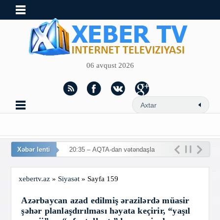
06 avqust 2026
Xəbər lenti
20:35 – AQTA-dan vətəndaşlara
ça
xebertv.az
»
Siyasət
» Sayfa 159
Azərbaycan azad edilmiş ərazilərdə müasir
şəhər planlaşdırılması həyata keçirir, “yaşıl