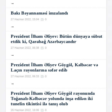
→
Bakı Bəyannaməsi imzalandı
27 Haziran 2022, 15:04
0
→
Prezident İlham Əliyev: Bütün dünyaya sübut
etdik ki, Qarabağ Azərbaycandır
27 Haziran 2022, 06:38
0
→
Prezident İlham Əliyev Göygöl, Kəlbəcər və
Laçın rayonlarına səfər edib
27 Haziran 2022, 06:33
0
→
Prezident İlham Əliyev Göygöl rayonunda
Toğanalı-Kəlbəcər yolunda inşa edilən iki
tunelin tikintisi ilə tanış olub
26 Haziran 2022, 16:06
0