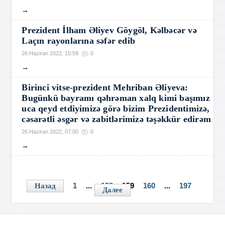
→
Prezident İlham Əliyev Göygöl, Kəlbəcər və
Laçın rayonlarına səfər edib
26 Haziran 2022, 15:59
0
→
Birinci vitse-prezident Mehriban Əliyeva:
Bugünkü bayramı qəhrəman xalq kimi başımız
uca qeyd etdiyimizə görə bizim Prezidentimizə,
cəsarətli əsgər və zabitlərimizə təşəkkür edirəm
26 Haziran 2022, 07:00
0
→
1
...
158
159
160
...
197
Назад
Далее