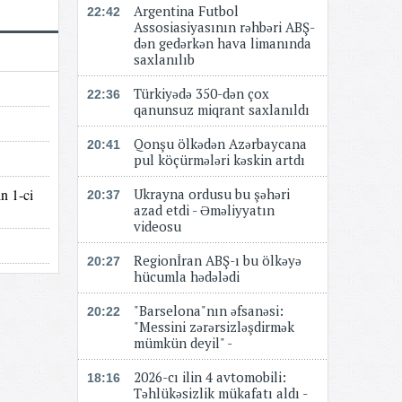
Argentina Futbol
22:42
Assosiasiyasının rəhbəri ABŞ-
dən gedərkən hava limanında
saxlanılıb
Türkiyədə 350-dən çox
22:36
qanunsuz miqrant saxlanıldı
Qonşu ölkədən Azərbaycana
20:41
pul köçürmələri kəskin artdı
n 1-ci
Ukrayna ordusu bu şəhəri
20:37
azad etdi - Əməliyyatın
videosu
Regionİran ABŞ-ı bu ölkəyə
20:27
hücumla hədələdi
"Barselona"nın əfsanəsi:
20:22
"Messini zərərsizləşdirmək
mümkün deyil" -
2026-cı ilin 4 avtomobili:
18:16
Təhlükəsizlik mükafatı aldı -