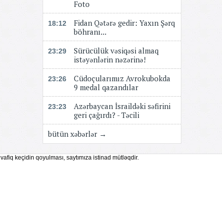
Foto
Fidan Qətərə gedir: Yaxın Şərq
18:12
böhranı...
Sürücülük vəsiqəsi almaq
23:29
istəyənlərin nəzərinə!
Cüdoçularımız Avrokubokda
23:26
9 medal qazandılar
Azərbaycan İsraildəki səfirini
23:23
geri çağırdı? - Təcili
bütün xəbərlər →
vafiq keçidin qoyulması, saytımıza istinad mütləqdir.