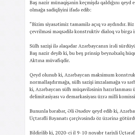
Baş nazir münaqişənin keçmişdə qaldığını qeyd ed
olmağa sadiqliyini ifadə edib:
“Bizim siyasətimiz tamamilə açıq və aydındır. Biz
çevrilməsi məqsədilə konstruktiv dialoq və birgə i
Sülh sazişi ilə əlaqədar Azərbaycanın irəli sürdüy
Baş nazir deyib ki, bu beş prinsip beynəlxalq h
Aktına müvafiqdir.
Qeyd olunub ki, Azərbaycan maksimum konstrukti
normallaşdırmağa, sülh sazişi imzalamağa və sərhə
ki, Azərbaycan sülh müqaviləsinin hazırlanması 
delimitasiyası və demarkasiyası üzrə milli komiss
Bununla bərabər, Əli Əsədov qeyd edib ki, Azərb
Üçtərəfli Bəyanatı çərçivəsində öz üzərinə götürd
Bildirilib ki, 2020-ci il 9-10 noyabr tarixli Üçtə