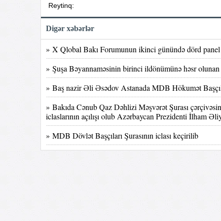
Reytinq:
Digər xəbərlər
» X Qlobal Bakı Forumunun ikinci günündə dörd panel i
» Şuşa Bəyannaməsinin birinci ildönümünə həsr olunan b
» Baş nazir Əli Əsədov Astanada MDB Hökumət Başçıları
» Bakıda Cənub Qaz Dəhlizi Məşvərət Şurası çərçivəsində
iclaslarının açılışı olub Azərbaycan Prezidenti İlham Əliy
» MDB Dövlət Başçıları Şurasının iclası keçirilib