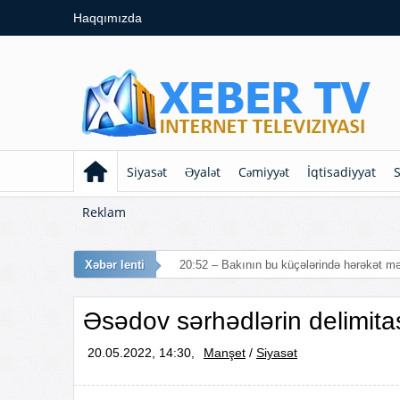
Haqqımızda
Siyasət
Əyalət
Cəmiyyət
İqtisadiyyat
S
Reklam
Xəbər lenti
20:52 – Bakının bu küçələrində hərəkət mə
Əsədov sərhədlərin delimita
20.05.2022, 14:30,
Manşet
/
Siyasət