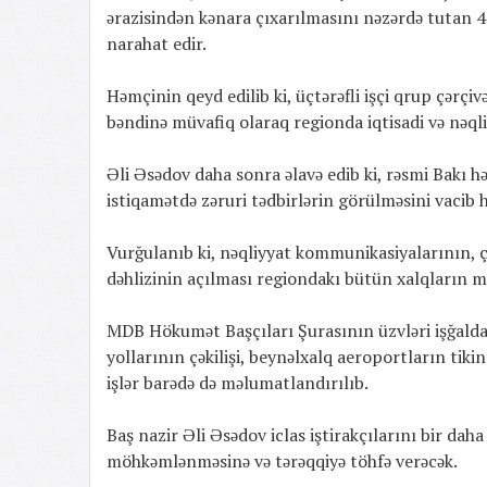
ərazisindən kənara çıxarılmasını nəzərdə tutan 4
narahat edir.
Həmçinin qeyd edilib ki, üçtərəfli işçi qrup çər
bəndinə müvafiq olaraq regionda iqtisadi və nəqli
Əli Əsədov daha sonra əlavə edib ki, rəsmi Bakı hər
istiqamətdə zəruri tədbirlərin görülməsini vacib h
Vurğulanıb ki, nəqliyyat kommunikasiyalarının, ç
dəhlizinin açılması regiondakı bütün xalqların m
MDB Hökumət Başçıları Şurasının üzvləri işğalda
yollarının çəkilişi, beynəlxalq aeroportların tikint
işlər barədə də məlumatlandırılıb.
Baş nazir Əli Əsədov iclas iştirakçılarını bir d
möhkəmlənməsinə və tərəqqiyə töhfə verəcək.