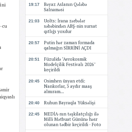
Bəyaz Aslanın Qələbə
ini
19:17
Salnaməsi
Uolts: İrana zərbələr
21:03
9-cu
səbəbindən ABŞ-nin sursat
qıtlığı yoxdur
Putin hər zaman formada
20:57
u
qalmağın SİRRİNİ AÇDI
Füzulidə "Aerokosmik
20:51
Modelçilik Festivalı 2026"
ur
keçirildi
Osimhen üsyan etdi:
20:45
Nankorlar, 3 aydır maaş
dəmir
almıram...
miqyaslı
Ruhun Bayraqla Yüksəlişi
20:40
MEDİA-nın təşkilatçılığı ilə
22:45
Milli Mətbuat Gününə həsr
olunan tədbir keçirildi - Foto