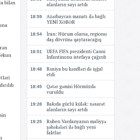
a bilən
alanların sayı artdı
Azərbaycan manatı ilə bağlı
18:59
YENİ XƏBƏR
nuna
​​​​​​​İran: Hücum olarsa, regionu
18:54
daş dövrünə qaytaracağıq
irən
UEFA FIFA prezidenti Canni
18:51
Yekun
İnfantinonu istefaya çağırıb
Rusiya bu kəndləri də işğal
18:48
etdi
tləri
dırılıb
Qətər gəmisi Hörmüzdə
18:45
vuruldu
Bakıda güclü külək: xəsarət
19:28
alanların sayı artdı
nin
Ruben Vardanyanın maliyyə
19:25
şəbəkələri ilə bağlı yeni
faktlar
sı