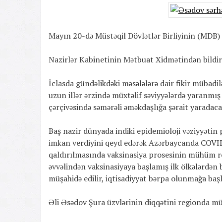
Mayın 20-də Müstəqil Dövlətlər Birliyinin (MDB) 
Nazirlər Kabinetinin Mətbuat Xidmətindən bildirili
İclasda gündəlikdəki məsələlərə dair fikir mübadilə
uzun illər ərzində müxtəlif səviyyələrdə yaranmış
çərçivəsində səmərəli əməkdaşlığa şərait yaradaca
Baş nazir dünyada indiki epidemioloji vəziyyət
imkan verdiyini qeyd edərək Azərbaycanda COVID
qaldırılmasında vaksinasiya prosesinin mühüm ro
əvvəlindən vaksinasiyaya başlamış ilk ölkələrdən bi
müşahidə edilir, iqtisadiyyat bərpa olunmağa başlay
Əli Əsədov Şura üzvlərinin diqqətini regionda mü