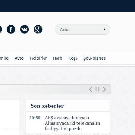
mlıq
Avto
Tədbirlər
Hərb
Köşə
Şou-biznes
Son xəbərlər
ABŞ aviasiya bombası
20:59
Almaniyada iki telekanalın
fəaliyyətini pozdu