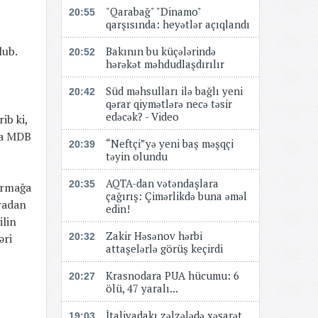
"Qarabağ" "Dinamo"
20:55
qarşısında: heyətlər açıqlandı
lub.
Bakının bu küçələrində
20:52
hərəkət məhdudlaşdırılır
Süd məhsulları ilə bağlı yeni
20:42
qərar qiymətlərə necə təsir
edəcək? - Video
ib ki,
 da MDB
“Neftçi”yə yeni baş məşqçi
20:39
təyin olundu
AQTA-dan vətəndaşlara
20:35
ırmağa
çağırış: Çimərlikdə buna əməl
radan
edin!
ilin
Zakir Həsənov hərbi
əri
20:32
attaşelərlə görüş keçirdi
Krasnodara PUA hücumu: 6
20:27
ölü, 47 yaralı...
İtaliyadakı zəlzələdə xəsarət
19:03