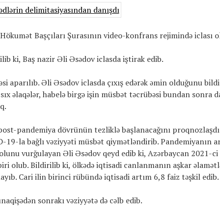
Hökumət Başçıları Şurasının video-konfrans rejimində iclası o
b ki, Baş nazir Əli Əsədov iclasda iştirak edib.
si aparılıb. Əli Əsədov iclasda çıxış edərək əmin olduğunu bildir
 sıx əlaqələr, habelə birgə işin müsbət təcrübəsi bundan sonra
q.
in post-pandemiya dövrünün tezliklə başlanacağını proqnozlaşd
-19-la bağlı vəziyyəti müsbət qiymətləndirib. Pandemiyanın a
lunu vurğulayan Əli Əsədov qeyd edib ki, Azərbaycan 2021-ci 
ri olub. Bildirilib ki, ölkədə iqtisadi canlanmanın aşkar əlamətl
ıb. Cari ilin birinci rübündə iqtisadi artım 6,8 faiz təşkil edib.
naqişədən sonrakı vəziyyətə də cəlb edib.