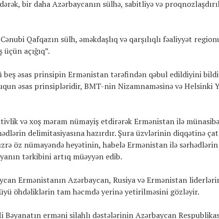
ərək, bir daha Azərbaycanın sülhə, sabitliyə və proqnozlaşdırıl
 Cənubi Qafqazın sülh, əməkdaşlıq və qarşılıqlı fəaliyyət regio
ş üçün açığıq”.
ü beş əsas prinsipin Ermənistan tərəfindən qəbul edildiyini bild
üququn əsas prinsipləridir, BMT-nin Nizamnaməsinə və Helsinki 
vlik və xoş məram nümayiş etdirərək Ermənistan ilə münasibə
dlərin delimitasiyasına hazırdır. Şura üzvlərinin diqqətinə çat
üzrə öz nümayəndə heyətinin, habelə Ermənistan ilə sərhədlərin
iyanın tərkibini artıq müəyyən edib.
aycan Ermənistanın Azərbaycan, Rusiya və Ermənistan liderləri
üyü öhdəliklərin tam həcmdə yerinə yetirilməsini gözləyir.
rəfli Bəyanatın erməni silahlı dəstələrinin Azərbaycan Respublika