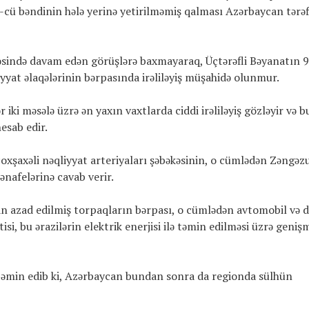
-cü bəndinin hələ yerinə yetirilməmiş qalması Azərbaycan tərəf
çivəsində davam edən görüşlərə baxmayaraq, Üçtərəfli Bəyanatın 
yyat əlaqələrinin bərpasında irəliləyiş müşahidə olunmur.
 iki məsələ üzrə ən yaxın vaxtlarda ciddi irəliləyiş gözləyir və b
esab edir.
oxşaxəli nəqliyyat arteriyaları şəbəkəsinin, o cümlədən Zəngəz
ənafelərinə cavab verir.
n azad edilmiş torpaqların bərpası, o cümlədən avtomobil və 
isi, bu ərazilərin elektrik enerjisi ilə təmin edilməsi üzrə geniş
aha əmin edib ki, Azərbaycan bundan sonra da regionda sülhün