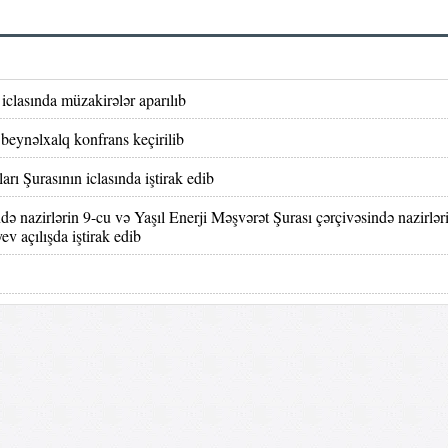
clasında müzakirələr aparılıb
eynəlxalq konfrans keçirilib
 Şurasının iclasında iştirak edib
 nazirlərin 9-cu və Yaşıl Enerji Məşvərət Şurası çərçivəsində nazirləri
ev açılışda iştirak edib