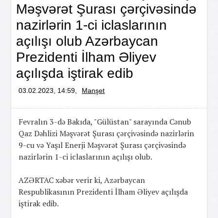
Məşvərət Şurası çərçivəsində
nazirlərin 1-ci iclaslarının
açılışı olub Azərbaycan
Prezidenti İlham Əliyev
açılışda iştirak edib
03.02.2023, 14:59,
Manşet
Fevralın 3-də Bakıda, "Gülüstan" sarayında Cənub
Qaz Dəhlizi Məşvərət Şurası çərçivəsində nazirlərin
9-cu və Yaşıl Enerji Məşvərət Şurası çərçivəsində
nazirlərin 1-ci iclaslarının açılışı olub.
AZƏRTAC xəbər verir ki, Azərbaycan
Respublikasının Prezidenti İlham Əliyev açılışda
iştirak edib.