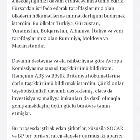
əməkdaşlığımızı davam etdirəcəyimizə ümid edirik.
Fürsətdən istifadə edərək tərəfdaşlarımız olan
ölkələrin hökumətlərinə minnətdarlığımı bildirmək
istərdim. Bu ölkələr Türkiyə, Gürcüstan,
Yunanıstan, Bolqarıstan, Albaniya, İtaliya və yeni
tərəfdaşlarımız olan Rumıniya, Moldova və
Macarıstandır.
Davamlı dəstəyinə və əla rəhbərliyinə görə Avropa
Komissiyasına xüsusi təşəkkürümü bildirirəm.
Həmçinin ABŞ və Böyük Britaniya hökumətlərinə
dərin təşəkkürümü bildirmək istərdim. Çünki onlar
təşəbbüsümüzü davamlı dəstəkləmiş, eləcə də
investisiya və maliyyə imkanları da daxil olmaqla
geniş əməkdaşlıq üçün güclü bünövrə təmin
etmişlər.
Bu prosesdə iştirak edən şirkətlər, xüsusilə SOCAR
və BP bir-birilə strateji əlaqələr qurmuş iki aparıcı