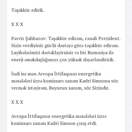
Təşəkkür edirik.
X X X
Pərviz Şahbazov: Təşəkkür edirəm, cənab Prezident.
Sizin verdiyiniz güclü dəstəyə görə təşəkkür edirəm.
Layihələrimizi dəstəkləyirsiniz və biz Rumıniya ilə
enerji əməkdaşlığımızı çox yüksək dəyərləndiririk.
İndi isə mən Avropa İttifaqının energetika
məsələləri üzrə komissarı xanım Kadri Simsona söz
vermək istəyirəm. Buyurun xanım, söz Sizindir.
X X X
Avropa İttifaqının energetika məsələləri üzrə
komissarı xanım Kadri Simson çıxış etdi.