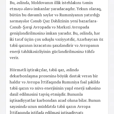
Bu, əslində, Moldovanın illik istehlakını təmin
etməyə əlavə imkanlar yaradacaqdır. Yekun olaraq,
bütün bu davamlı səylər və Rumıniyanın yatırdığı
sərmayələr Cənub Qaz Dəhlizinin yeni bazarlara-
Cənub-Şərqi Avropada və Mərkəzi Avropada
genişləndirilməsinə imkan yaradır. Bu, əslində, hər
iki tərəf üçün çox uduşlu vəziyyətdir, Azərbaycan öz
təbii qazının ixracatını şaxələndirir və Avropanın
enerji təhlükəsizliyinin gücləndirilməsinə töhfə
verir.
Hörmətli iştirakçılar, təbii qaz, əslində
dekarbonlaşma prosesinə böyük dəstək verən bir
haldır və Avropa İttifaqında Rumıniya fəal şəkildə
təbii qazın və nüvə enerjisinin yaşıl enerji sahəsinə
daxil edilməsini təşviq etmişdir. Bununla
iqtisadiyyatlar karbondan azad oluna bilər. Bunun
sayəsində uzun müddətdə təbii qazın Avropa
İttifaqında istifadə edilməsi iqtisadiyyatı