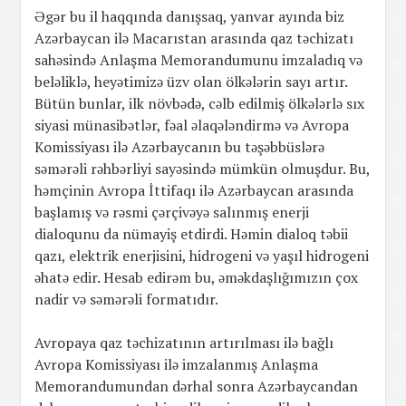
Əgər bu il haqqında danışsaq, yanvar ayında biz
Azərbaycan ilə Macarıstan arasında qaz təchizatı
sahəsində Anlaşma Memorandumunu imzaladıq və
beləliklə, heyətimizə üzv olan ölkələrin sayı artır.
Bütün bunlar, ilk növbədə, cəlb edilmiş ölkələrlə sıx
siyasi münasibətlər, fəal əlaqələndirmə və Avropa
Komissiyası ilə Azərbaycanın bu təşəbbüslərə
səmərəli rəhbərliyi sayəsində mümkün olmuşdur. Bu,
həmçinin Avropa İttifaqı ilə Azərbaycan arasında
başlamış və rəsmi çərçivəyə salınmış enerji
dialoqunu da nümayiş etdirdi. Həmin dialoq təbii
qazı, elektrik enerjisini, hidrogeni və yaşıl hidrogeni
əhatə edir. Hesab edirəm bu, əməkdaşlığımızın çox
nadir və səmərəli formatıdır.
Avropaya qaz təchizatının artırılması ilə bağlı
Avropa Komissiyası ilə imzalanmış Anlaşma
Memorandumundan dərhal sonra Azərbaycandan