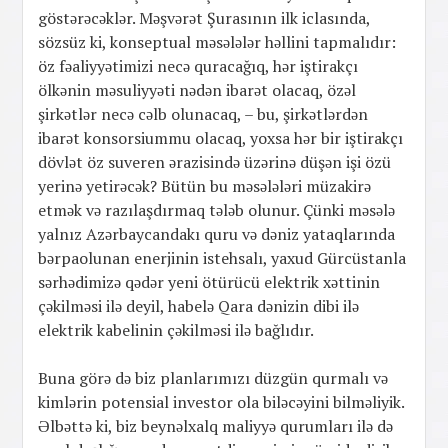
göstərəcəklər. Məşvərət Şurasının ilk iclasında,
sözsüz ki, konseptual məsələlər həllini tapmalıdır:
öz fəaliyyətimizi necə quracağıq, hər iştirakçı
ölkənin məsuliyyəti nədən ibarət olacaq, özəl
şirkətlər necə cəlb olunacaq, – bu, şirkətlərdən
ibarət konsorsiummu olacaq, yoxsa hər bir iştirakçı
dövlət öz suveren ərazisində üzərinə düşən işi özü
yerinə yetirəcək? Bütün bu məsələləri müzakirə
etmək və razılaşdırmaq tələb olunur. Çünki məsələ
yalnız Azərbaycandakı quru və dəniz yataqlarında
bərpaolunan enerjinin istehsalı, yaxud Gürcüstanla
sərhədimizə qədər yeni ötürücü elektrik xəttinin
çəkilməsi ilə deyil, habelə Qara dənizin dibi ilə
elektrik kabelinin çəkilməsi ilə bağlıdır.
Buna görə də biz planlarımızı düzgün qurmalı və
kimlərin potensial investor ola biləcəyini bilməliyik.
Əlbəttə ki, biz beynəlxalq maliyyə qurumları ilə də