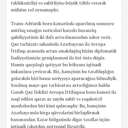
təhlükəsizliyi və sabitliyinə böyük töhfə verərək
mühüm rol oynamışdır.
Trans-Adriatik boru kəmərində aparılmış sonuncu
mütləq sınağın nəticələri hazırkı buraxılış
qabiliyyətinin iki dəfə artırılmasından xəbər verir.
Qaz təchizatı sahəsində Azərbaycan ilə Avropa
İttifaqı arasında artan əməkdaşlıq bizim diplomatik
fəaliyyətimizin genişlənməsi ilə üst-üstə düşür.
Həmin qarşılıqlı qətiyyət bu böhranı iqtisadi
imkanlara çevirəcək. Biz, həmçinin bu tərəfdaşlığın
gələcəkdə bizi hansı səviyyəyə aparacağını bilməliyik.
Sıxılmış maye qaz təchizatını artırdığımız halda
Cənub Qaz Dəhlizi Avropa İttifaqına boru kəməri ilə
nəql edilən qazın az sayda sabit və rəqabətcil
mənbələrdən biri kimi qalacaqdır. Bu, həmçinin
Azərbaycanla birgə qüvvələrini birləşdirmək
baxımından Xəzər bölgəsində digər tərəflər üçün
iqtisadi cəhətdən potensial fürsətdir.