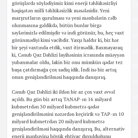
görüşlərdə söylədiyimiz kimi enerji təhlükəsizliyi
həqiqətən milli təhlükəsizlik məsələsidir. Yeni
marşrutların qurulması və yeni mənbələrin cəlb
olunmasına gəldikdə, bütün bunlar birgə
səylərimizlə edilmişdir və indi görünür, bu, heç vaxt
görünmədiyi kimi vacibdir. Yaxşı haldır ki, biz hər
bir şeyi vaxtında etdik, vaxt itirmədik. Baxmayaraq
ki, Cənub Qaz Dəhlizi layihəsinin icrasında müəyyən
yubanmalar oldu, lakin biz onu mümkün qədər tez
başa çatdırmağa çox sadiq idik. İndi isə biz artıq
onun genişləndirilməsi haqqında danışırıq.
Cənub Qaz Dəhlizi iki ildən bir az çox vaxt əvvəl
açıldı. Bu gün biz artıq TANAP-ın 16 milyard
kubmetrdən 30 milyard kubmetrə qədər
genişləndirilməsini nəzərdən keçiririk və TAP-ın 10
milyard kubmetrdən 20 milyard kubmetrə
genişləndirilməsi haqqında danışırıq. Bu, alternativ
enerji mənbəyinə böyük ehtiyac duyulduğunu