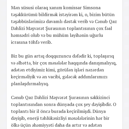
Mən xüsusi olaraq xanım komissar Simsona
təşəkkürümü bildirmək istəyirəm ki, o, bizim bütün
təşəbbüslərimizə davamlı dəstək verib və Cənub Qaz
Dəhlizi Məşvərət Şurasının toplantısının çox fəal
həmsədri olub və bu mühüm layihənin uğurlu
icrasına töhfə verib.
Biz bu gün artıq doqquzuncu dəfədir ki, toplaşırıq
və əlbəttə, bir çox məsələlər haqqında danışmalıyıq,
adətən etdiyimiz kimi, görülən işləri nəzərdən
keçirməliyik və ən vacibi, gələcək addımlarımızı
planlaşdırmalıyıq.
Cənub Qaz Dəhlizi Məşvərət Şurasının səkkizinci
toplantısından sonra dünyada çox şey dəyişibdir. O
toplantı bir il öncə burada keçirilmişdi. Dünya
dəyişib, enerji təhlükəsizliyi məsələlərinin hər bir
ölkə üçün əhəmiyyəti daha da artır və adətən