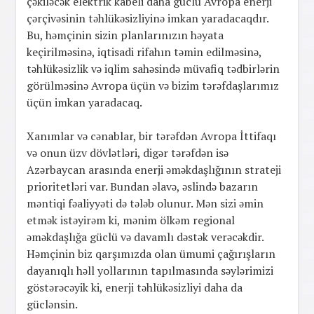
çəkiləcək elektrik kabeli daha güclü Avropa enerji
çərçivəsinin təhlükəsizliyinə imkan yaradacaqdır.
Bu, həmçinin sizin planlarınızın həyata
keçirilməsinə, iqtisadi rifahın təmin edilməsinə,
təhlükəsizlik və iqlim sahəsində müvafiq tədbirlərin
görülməsinə Avropa üçün və bizim tərəfdaşlarımız
üçün imkan yaradacaq.
Xanımlar və cənablar, bir tərəfdən Avropa İttifaqı
və onun üzv dövlətləri, digər tərəfdən isə
Azərbaycan arasında enerji əməkdaşlığının strateji
prioritetləri var. Bundan əlavə, əslində bazarın
məntiqi fəaliyyəti də tələb olunur. Mən sizi əmin
etmək istəyirəm ki, mənim ölkəm regional
əməkdaşlığa güclü və davamlı dəstək verəcəkdir.
Həmçinin biz qarşımızda olan ümumi çağırışların
dayanıqlı həll yollarının tapılmasında səylərimizi
göstərəcəyik ki, enerji təhlükəsizliyi daha da
güclənsin.