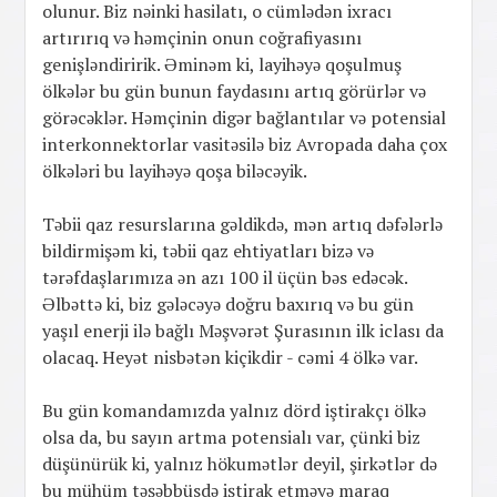
olunur. Biz nəinki hasilatı, o cümlədən ixracı
artırırıq və həmçinin onun coğrafiyasını
genişləndiririk. Əminəm ki, layihəyə qoşulmuş
ölkələr bu gün bunun faydasını artıq görürlər və
görəcəklər. Həmçinin digər bağlantılar və potensial
interkonnektorlar vasitəsilə biz Avropada daha çox
ölkələri bu layihəyə qoşa biləcəyik.
Təbii qaz resurslarına gəldikdə, mən artıq dəfələrlə
bildirmişəm ki, təbii qaz ehtiyatları bizə və
tərəfdaşlarımıza ən azı 100 il üçün bəs edəcək.
Əlbəttə ki, biz gələcəyə doğru baxırıq və bu gün
yaşıl enerji ilə bağlı Məşvərət Şurasının ilk iclası da
olacaq. Heyət nisbətən kiçikdir - cəmi 4 ölkə var.
Bu gün komandamızda yalnız dörd iştirakçı ölkə
olsa da, bu sayın artma potensialı var, çünki biz
düşünürük ki, yalnız hökumətlər deyil, şirkətlər də
bu mühüm təşəbbüsdə iştirak etməyə maraq