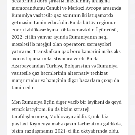
dekabrında dörd şirkətlə imzalanmış anlaşma
memorandumu Cənubi və Mərkəzi Avropa arasında
Rumıniya vasitəsilə qaz axınının iki istiqamətdə
getməsini təmin edəcəkdir. Bu da bütöv regionun
enerji təhlükəsizliyinə töhfə verəcəkdir. Üçüncüsü,
2022-ci ilin yanvar ayında Rumıniyanın nəql
məsələsi ilə məşğul olan operatoru sərmayələri
yatıraraq Transbalkan qaz boru kəmərini məhz əks
axın istiqamətində istismara verdi. Bu da
Azərbaycandan Türkiyə, Bolqarıstan və Rumıniya
vasitəsilə qaz həcmlərinin alternativ təchizat
marşrutudur və həmçinin digər bazarlara çıxışı da
təmin edir.
Mən Rumıniya üçün digər vacib bir layihəni də qeyd
etmək istəyirəm. Bu da bizim strateji
tərəfdaşlarımıza, Moldovaya aiddir. Çünki biz
paytaxt Kişineuya məhz qazın təchizatına gəldikdə,
bizim razılaşmamız 2021-ci ilin oktyabrında oldu.