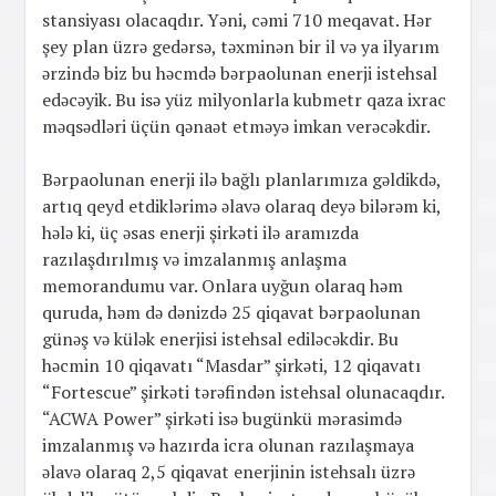
stansiyası olacaqdır. Yəni, cəmi 710 meqavat. Hər
şey plan üzrə gedərsə, təxminən bir il və ya ilyarım
ərzində biz bu həcmdə bərpaolunan enerji istehsal
edəcəyik. Bu isə yüz milyonlarla kubmetr qaza ixrac
məqsədləri üçün qənaət etməyə imkan verəcəkdir.
Bərpaolunan enerji ilə bağlı planlarımıza gəldikdə,
artıq qeyd etdiklərimə əlavə olaraq deyə bilərəm ki,
hələ ki, üç əsas enerji şirkəti ilə aramızda
razılaşdırılmış və imzalanmış anlaşma
memorandumu var. Onlara uyğun olaraq həm
quruda, həm də dənizdə 25 qiqavat bərpaolunan
günəş və külək enerjisi istehsal ediləcəkdir. Bu
həcmin 10 qiqavatı “Masdar” şirkəti, 12 qiqavatı
“Fortescue” şirkəti tərəfindən istehsal olunacaqdır.
“ACWA Power” şirkəti isə bugünkü mərasimdə
imzalanmış və hazırda icra olunan razılaşmaya
əlavə olaraq 2,5 qiqavat enerjinin istehsalı üzrə