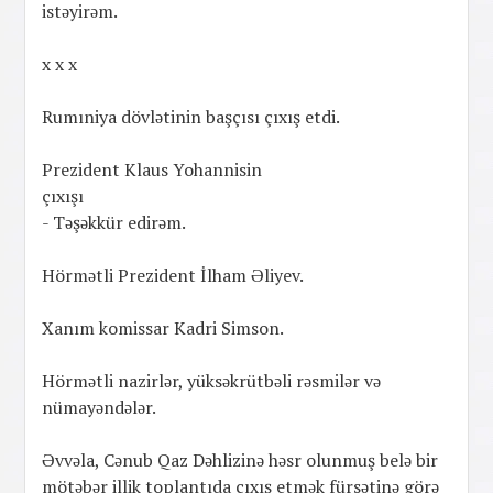
istəyirəm.
x x x
Rumıniya dövlətinin başçısı çıxış etdi.
Prezident Klaus Yohannisin
çıxışı
- Təşəkkür edirəm.
Hörmətli Prezident İlham Əliyev.
Xanım komissar Kadri Simson.
Hörmətli nazirlər, yüksəkrütbəli rəsmilər və
nümayəndələr.
Əvvəla, Cənub Qaz Dəhlizinə həsr olunmuş belə bir
mötəbər illik toplantıda çıxış etmək fürsətinə görə