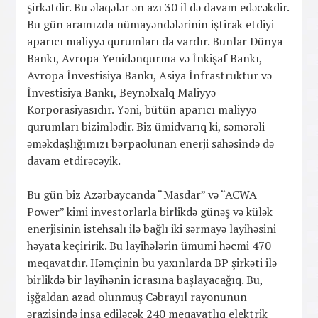
şirkətdir. Bu əlaqələr ən azı 30 il də davam edəcəkdir.
Bu gün aramızda nümayəndələrinin iştirak etdiyi
aparıcı maliyyə qurumları da vardır. Bunlar Dünya
Bankı, Avropa Yenidənqurma və İnkişaf Bankı,
Avropa İnvestisiya Bankı, Asiya İnfrastruktur və
İnvestisiya Bankı, Beynəlxalq Maliyyə
Korporasiyasıdır. Yəni, bütün aparıcı maliyyə
qurumları bizimlədir. Biz ümidvarıq ki, səmərəli
əməkdaşlığımızı bərpaolunan enerji sahəsində də
davam etdirəcəyik.
Bu gün biz Azərbaycanda “Masdar” və “ACWA
Power” kimi investorlarla birlikdə günəş və külək
enerjisinin istehsalı ilə bağlı iki sərmayə layihəsini
həyata keçiririk. Bu layihələrin ümumi həcmi 470
meqavatdır. Həmçinin bu yaxınlarda BP şirkəti ilə
birlikdə bir layihənin icrasına başlayacağıq. Bu,
işğaldan azad olunmuş Cəbrayıl rayonunun
ərazisində inşa ediləcək 240 meqavatlıq elektrik