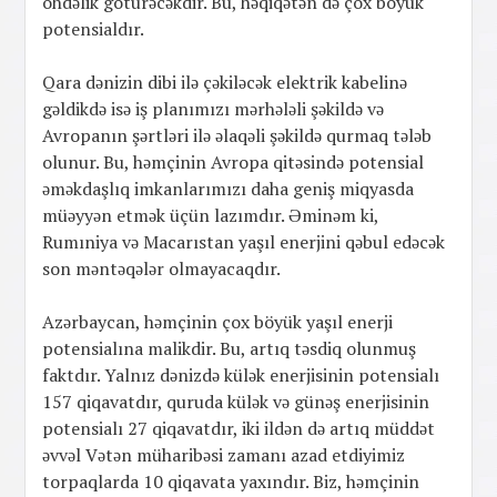
öhdəlik götürəcəkdir. Bu, həqiqətən də çox böyük
potensialdır.
Qara dənizin dibi ilə çəkiləcək elektrik kabelinə
gəldikdə isə iş planımızı mərhələli şəkildə və
Avropanın şərtləri ilə əlaqəli şəkildə qurmaq tələb
olunur. Bu, həmçinin Avropa qitəsində potensial
əməkdaşlıq imkanlarımızı daha geniş miqyasda
müəyyən etmək üçün lazımdır. Əminəm ki,
Rumıniya və Macarıstan yaşıl enerjini qəbul edəcək
son məntəqələr olmayacaqdır.
Azərbaycan, həmçinin çox böyük yaşıl enerji
potensialına malikdir. Bu, artıq təsdiq olunmuş
faktdır. Yalnız dənizdə külək enerjisinin potensialı
157 qiqavatdır, quruda külək və günəş enerjisinin
potensialı 27 qiqavatdır, iki ildən də artıq müddət
əvvəl Vətən müharibəsi zamanı azad etdiyimiz
torpaqlarda 10 qiqavata yaxındır. Biz, həmçinin