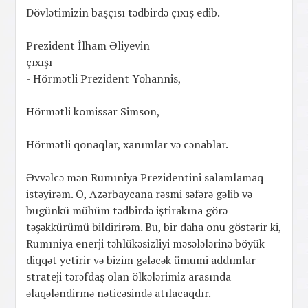
Dövlətimizin başçısı tədbirdə çıxış edib.
Prezident İlham Əliyevin
çıxışı
- Hörmətli Prezident Yohannis,
Hörmətli komissar Simson,
Hörmətli qonaqlar, xanımlar və cənablar.
Əvvəlcə mən Rumıniya Prezidentini salamlamaq
istəyirəm. O, Azərbaycana rəsmi səfərə gəlib və
bugünkü mühüm tədbirdə iştirakına görə
təşəkkürümü bildirirəm. Bu, bir daha onu göstərir ki,
Rumıniya enerji təhlükəsizliyi məsələlərinə böyük
diqqət yetirir və bizim gələcək ümumi addımlar
strateji tərəfdaş olan ölkələrimiz arasında
əlaqələndirmə nəticəsində atılacaqdır.