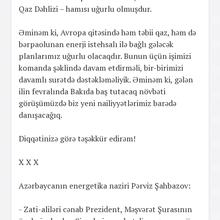
Qaz Dəhlizi – hamısı uğurlu olmuşdur.
Əminəm ki, Avropa qitəsində həm təbii qaz, həm də
bərpaolunan enerji istehsalı ilə bağlı gələcək
planlarımız uğurlu olacaqdır. Bunun üçün işimizi
komanda şəklində davam etdirməli, bir-birimizi
davamlı surətdə dəstəkləməliyik. Əminəm ki, gələn
ilin fevralında Bakıda baş tutacaq növbəti
görüşümüzdə biz yeni nailiyyətlərimiz barədə
danışacağıq.
Diqqətinizə görə təşəkkür edirəm!
X X X
Azərbaycanın energetika naziri Pərviz Şahbazov:
- Zati-aliləri cənab Prezident, Məşvərət Şurasının