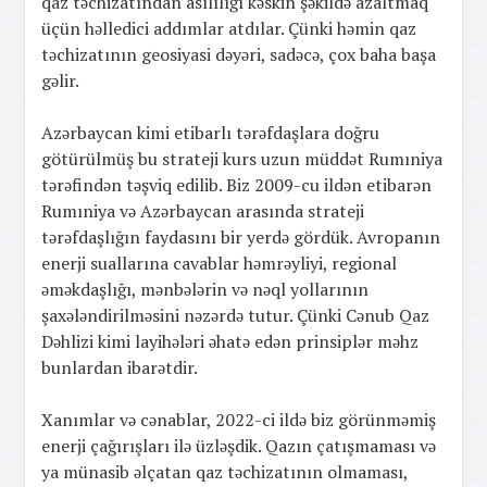
qaz təchizatından asılılığı kəskin şəkildə azaltmaq
üçün həlledici addımlar atdılar. Çünki həmin qaz
təchizatının geosiyasi dəyəri, sadəcə, çox baha başa
gəlir.
Azərbaycan kimi etibarlı tərəfdaşlara doğru
götürülmüş bu strateji kurs uzun müddət Rumıniya
tərəfindən təşviq edilib. Biz 2009-cu ildən etibarən
Rumıniya və Azərbaycan arasında strateji
tərəfdaşlığın faydasını bir yerdə gördük. Avropanın
enerji suallarına cavablar həmrəyliyi, regional
əməkdaşlığı, mənbələrin və nəql yollarının
şaxələndirilməsini nəzərdə tutur. Çünki Cənub Qaz
Dəhlizi kimi layihələri əhatə edən prinsiplər məhz
bunlardan ibarətdir.
Xanımlar və cənablar, 2022-ci ildə biz görünməmiş
enerji çağırışları ilə üzləşdik. Qazın çatışmaması və
ya münasib əlçatan qaz təchizatının olmaması,