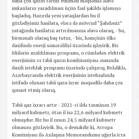
daha çox qazın təchiz edilməsi məqsədilə əlavə
imkanların yaradılması üçün fəal şəkildə işləməyə
başladıq. Hazırda yeni yataqlardan bu il
gözlədiyimiz hasilata, eləcə də mövcud “Şahdəniz”
yatağında hasilatın artırılmasına əlavə olaraq, - bu,
birmənalı olaraq baş tutur, - biz, həmçinin ölkə
daxilində enerji səmərəliliyi üzərində işləyirik. Biz
itkilərin azaldılması proqramı, o cümlədən elektrik
enerjisinin və təbii qazın kombinasiyası əsasında
daxili istehlak proqramı üzərində çalışırıq. Beləliklə,
Azərbaycanda elektrik enerjisinin istehsalında
istifadə olunan təbii qaza ixrac məqsədilə daha çox
qənaət etmiş olarıq.
Təbii qaz ixracı artır - 2021-ci ildə təxminən 19
milyard kubmetr, ötən il isə 22,6 milyard kubmetr
olmuşdur. Biz bu il onun 24,5 milyard kubmetr
olmasını gözləyirik. Bu, o deməkdir ki, Avropa
Komissiyası ilə Anlaşma Memorandumu uğurla icra