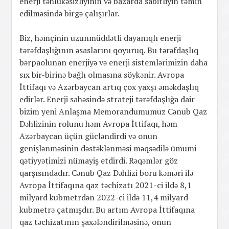
enerji təhlükəsizliyinin və bazarda sabitliyin təmin
edilməsində birgə çalışırlar.
Biz, həmçinin uzunmüddətli dayanıqlı enerji
tərəfdaşlığının əsaslarını qoyuruq. Bu tərəfdaşlıq
bərpaolunan enerjiyə və enerji sistemlərimizin daha
sıx bir-birinə bağlı olmasına söykənir. Avropa
İttifaqı və Azərbaycan artıq çox yaxşı əməkdaşlıq
edirlər. Enerji sahəsində strateji tərəfdaşlığa dair
bizim yeni Anlaşma Memorandumumuz Cənub Qaz
Dəhlizinin rolunu həm Avropa İttifaqı, həm
Azərbaycan üçün gücləndirdi və onun
genişlənməsinin dəstəklənməsi məqsədilə ümumi
qətiyyətimizi nümayiş etdirdi. Rəqəmlər göz
qarşısındadır. Cənub Qaz Dəhlizi boru kəməri ilə
Avropa İttifaqına qaz təchizatı 2021-ci ildə 8,1
milyard kubmetrdən 2022-ci ildə 11,4 milyard
kubmetrə çatmışdır. Bu artım Avropa İttifaqına
qaz təchizatının şaxələndirilməsinə, onun