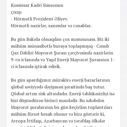
Komissar Kadri Simsonun
çıxışı
- Hörmətli Prezident Əliyev.
Hörmətli nazirlər, xanımlar və cənablar.
Bu gün Bakıda olmaqdan çox məmnunam. Biz iki
mühüm münasibətlə buraya toplaşmışıq - Cənub
Qaz Dəhlizi Məşvərət Şurası çərçivəsində nazirlərin
9-cu iclasında və Yaşıl Enerji Məşvərət Şurasının 1-
ci iclasında iştirak edirik.
Bu gün apardığımız müzakirə enerji bazarlarının
qlobal səviyyədə dəyişməsi şəraitində baş tutur.
Qlobal artım risk altındadır. Enerji təhlükəsizliyi isə
bizi düşündürən birinci məsələdir. Bu səbəbdən
Məşvərət şuralarının bu gün keçirilən toplantıları
mühüm fürsət hesab olunur və bizə göstərir ki,
Avropa İttifaqı, Azərbaycan və tərəfdaş ölkələr