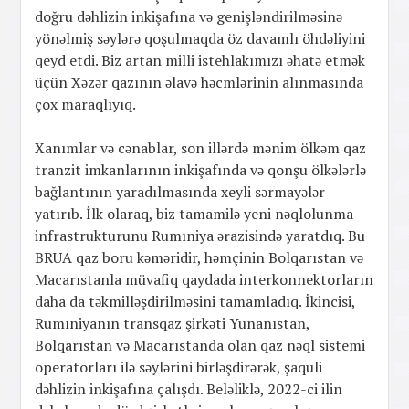
doğru dəhlizin inkişafına və genişləndirilməsinə
yönəlmiş səylərə qoşulmaqda öz davamlı öhdəliyini
qeyd etdi. Biz artan milli istehlakımızı əhatə etmək
üçün Xəzər qazının əlavə həcmlərinin alınmasında
çox maraqlıyıq.
Xanımlar və cənablar, son illərdə mənim ölkəm qaz
tranzit imkanlarının inkişafında və qonşu ölkələrlə
bağlantının yaradılmasında xeyli sərmayələr
yatırıb. İlk olaraq, biz tamamilə yeni nəqlolunma
infrastrukturunu Rumıniya ərazisində yaratdıq. Bu
BRUA qaz boru kəməridir, həmçinin Bolqarıstan və
Macarıstanla müvafiq qaydada interkonnektorların
daha da təkmilləşdirilməsini tamamladıq. İkincisi,
Rumıniyanın transqaz şirkəti Yunanıstan,
Bolqarıstan və Macarıstanda olan qaz nəql sistemi
operatorları ilə səylərini birləşdirərək, şaquli
dəhlizin inkişafına çalışdı. Beləliklə, 2022-ci ilin