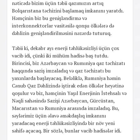
nəticədə bizim üçün təbii qazımızın artıq
Bolqarıstana təchizini başlamaq imkanını yaratdı.
Həmçinin biz bu genişləndirmə və
interkonnektorlar vasitəsilə qonşu ölkələrə də
dəhlizin genişləndirilməsini nəzərdə tuturuq.
Təbii ki, dekabr ayı enerji təhlükəsizliyi üçün çox
vacib idi, çünki iki mühüm hadisə baş tutdu.
Birincisi, biz Azərbaycan və Rumıniya qaz təchizatı
haqqında saziş imzaladıq və qaz təchizatı bu
yaxınlarda başlayacaq. Beləliklə, Rumıniya həmin
Cənub Qaz Dəhlizində iştirak edən ölkələr heyətinə
qoşulur və biz, həmçinin Yaşıl Enerjinin İstehsalı və
Nəqli sahəsində Sazişi Azərbaycan, Gürcüstan,
Macarıstan və Rumıniya arasında imzaladıq. Bu,
səylərimiz üçün əlavə əməkdaşlıq imkanını
yaradacaq enerji təhlükəsizliyində bir növ yeni
səhifə açacaq. Bir sözlə, bunlar vacib hadisələr idi.