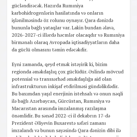
gücləndirəcək. Hazırda Rumıniya
karbohidrogenlərin hasilatında və onların
işlənilməsində öz rolunu oynayır. Qara dənizdə
bununla bağlı yataqlar var. Lakin bundan əlavə,
2026-2027-ci illərdə həcmlər olacaqdır və Rumıniya
birmənalı olaraq Avropada iqtisadiyyatların daha
da güclü olmasını təmin edəcəkdir.
Eyni zamanda, qeyd etmək istəyirik ki, bizim
regionda əməkdaşlıq çox güclüdür. Əslində mövcud
potensial və transsərhəd əməkdaşlığa aid olan
infrastrukturun inkişaf etdirilməsi gündəlikdədir.
Bu baxımdan yaşıl enerjinin istehsalı və onun nəqli
ilə bağlı Azərbaycan, Gürcüstan, Rumıniya və
Macarıstan arasında imzalanmış razılaşma
önəmlidir. Bu sənəd 2022-ci il dekabrın 17-də
Prezident Əliyevin Buxarestə səfəri zamanı
imzalandı və bunun sayəsində Qara dənizin dibi ilə