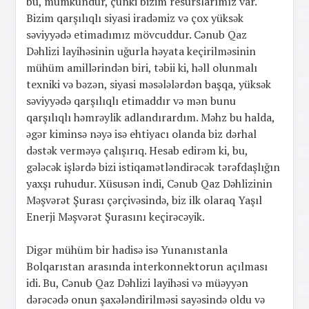
bu, mümkündür, çünki bizim resurslarımız var.
Bizim qarşılıqlı siyasi iradəmiz və çox yüksək
səviyyədə etimadımız mövcuddur. Cənub Qaz
Dəhlizi layihəsinin uğurla həyata keçirilməsinin
mühüm amillərindən biri, təbii ki, həll olunmalı
texniki və bəzən, siyasi məsələlərdən başqa, yüksək
səviyyədə qarşılıqlı etimaddır və mən bunu
qarşılıqlı həmrəylik adlandırardım. Məhz bu halda,
əgər kiminsə nəyə isə ehtiyacı olanda biz dərhal
dəstək verməyə çalışırıq. Hesab edirəm ki, bu,
gələcək işlərdə bizi istiqamətləndirəcək tərəfdaşlığın
yaxşı ruhudur. Xüsusən indi, Cənub Qaz Dəhlizinin
Məşvərət Şurası çərçivəsində, biz ilk olaraq Yaşıl
Enerji Məşvərət Şurasını keçirəcəyik.
Digər mühüm bir hadisə isə Yunanıstanla
Bolqarıstan arasında interkonnektorun açılması
idi. Bu, Cənub Qaz Dəhlizi layihəsi və müəyyən
dərəcədə onun şaxələndirilməsi sayəsində oldu və