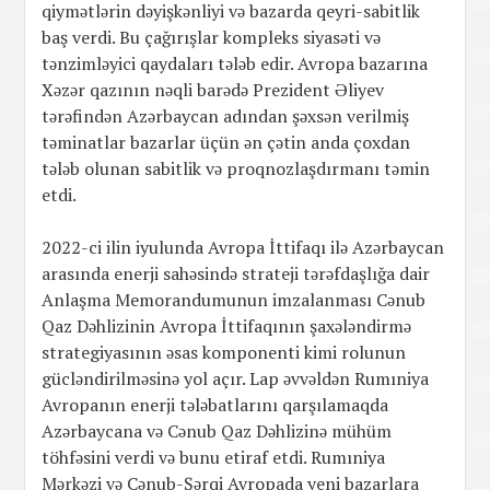
qiymətlərin dəyişkənliyi və bazarda qeyri-sabitlik
baş verdi. Bu çağırışlar kompleks siyasəti və
tənzimləyici qaydaları tələb edir. Avropa bazarına
Xəzər qazının nəqli barədə Prezident Əliyev
tərəfindən Azərbaycan adından şəxsən verilmiş
təminatlar bazarlar üçün ən çətin anda çoxdan
tələb olunan sabitlik və proqnozlaşdırmanı təmin
etdi.
2022-ci ilin iyulunda Avropa İttifaqı ilə Azərbaycan
arasında enerji sahəsində strateji tərəfdaşlığa dair
Anlaşma Memorandumunun imzalanması Cənub
Qaz Dəhlizinin Avropa İttifaqının şaxələndirmə
strategiyasının əsas komponenti kimi rolunun
gücləndirilməsinə yol açır. Lap əvvəldən Rumıniya
Avropanın enerji tələbatlarını qarşılamaqda
Azərbaycana və Cənub Qaz Dəhlizinə mühüm
töhfəsini verdi və bunu etiraf etdi. Rumıniya
Mərkəzi və Cənub-Şərqi Avropada yeni bazarlara