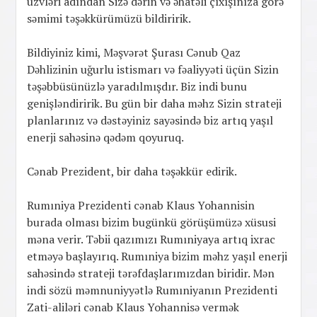
üzvləri adından Sizə dərin və əhatəli çıxışınıza görə
səmimi təşəkkürümüzü bildiririk.
Bildiyiniz kimi, Məşvərət Şurası Cənub Qaz
Dəhlizinin uğurlu istismarı və fəaliyyəti üçün Sizin
təşəbbüsünüzlə yaradılmışdır. Biz indi bunu
genişləndiririk. Bu gün bir daha məhz Sizin strateji
planlarınız və dəstəyiniz sayəsində biz artıq yaşıl
enerji sahəsinə qədəm qoyuruq.
Cənab Prezident, bir daha təşəkkür edirik.
Rumıniya Prezidenti cənab Klaus Yohannisin
burada olması bizim bugünkü görüşümüzə xüsusi
məna verir. Təbii qazımızı Rumıniyaya artıq ixrac
etməyə başlayırıq. Rumıniya bizim məhz yaşıl enerji
sahəsində strateji tərəfdaşlarımızdan biridir. Mən
indi sözü məmnuniyyətlə Rumıniyanın Prezidenti
Zati-aliləri cənab Klaus Yohannisə vermək