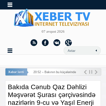
07 avqust 2026
Xəbər lenti
20:42 –
Bakıda Cənub Qaz Dəhlizi
Məşvərət Şurası çərçivəsində
nazirlərin 9-cu və Yaşıl Enerji