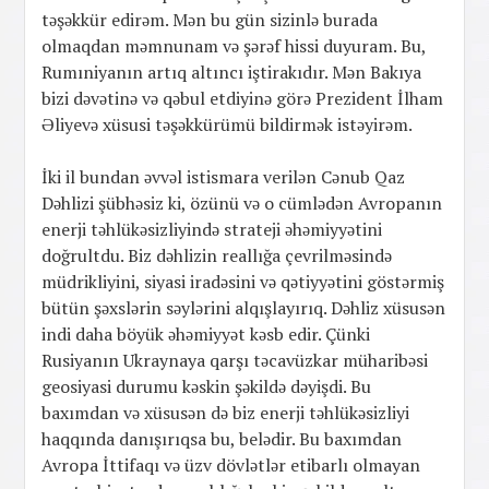
təşəkkür edirəm. Mən bu gün sizinlə burada
olmaqdan məmnunam və şərəf hissi duyuram. Bu,
Rumıniyanın artıq altıncı iştirakıdır. Mən Bakıya
bizi dəvətinə və qəbul etdiyinə görə Prezident İlham
Əliyevə xüsusi təşəkkürümü bildirmək istəyirəm.
İki il bundan əvvəl istismara verilən Cənub Qaz
Dəhlizi şübhəsiz ki, özünü və o cümlədən Avropanın
enerji təhlükəsizliyində strateji əhəmiyyətini
doğrultdu. Biz dəhlizin reallığa çevrilməsində
müdrikliyini, siyasi iradəsini və qətiyyətini göstərmiş
bütün şəxslərin səylərini alqışlayırıq. Dəhliz xüsusən
indi daha böyük əhəmiyyət kəsb edir. Çünki
Rusiyanın Ukraynaya qarşı təcavüzkar müharibəsi
geosiyasi durumu kəskin şəkildə dəyişdi. Bu
baxımdan və xüsusən də biz enerji təhlükəsizliyi
haqqında danışırıqsa bu, belədir. Bu baxımdan
Avropa İttifaqı və üzv dövlətlər etibarlı olmayan