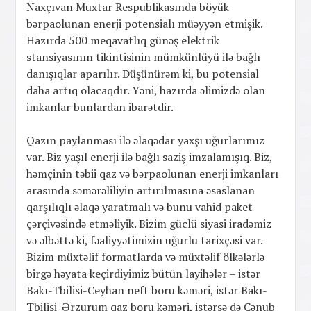
Naxçıvan Muxtar Respublikasında böyük
bərpaolunan enerji potensialı müəyyən etmişik.
Hazırda 500 meqavatlıq günəş elektrik
stansiyasının tikintisinin mümkünlüyü ilə bağlı
danışıqlar aparılır. Düşünürəm ki, bu potensial
daha artıq olacaqdır. Yəni, hazırda əlimizdə olan
imkanlar bunlardan ibarətdir.
Qazın paylanması ilə əlaqədar yaxşı uğurlarımız
var. Biz yaşıl enerji ilə bağlı saziş imzalamışıq. Biz,
həmçinin təbii qaz və bərpaolunan enerji imkanları
arasında səmərəliliyin artırılmasına əsaslanan
qarşılıqlı əlaqə yaratmalı və bunu vahid paket
çərçivəsində etməliyik. Bizim güclü siyasi iradəmiz
və əlbəttə ki, fəaliyyətimizin uğurlu tarixçəsi var.
Bizim müxtəlif formatlarda və müxtəlif ölkələrlə
birgə həyata keçirdiyimiz bütün layihələr – istər
Bakı-Tbilisi-Ceyhan neft boru kəməri, istər Bakı-
Tbilisi-Ərzurum qaz boru kəməri, istərsə də Cənub