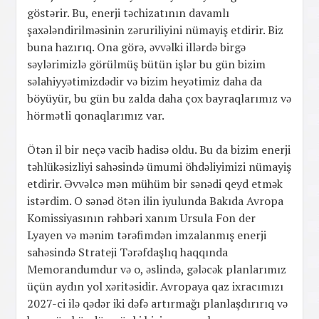
göstərir. Bu, enerji təchizatının davamlı
şaxələndirilməsinin zəruriliyini nümayiş etdirir. Biz
buna hazırıq. Ona görə, əvvəlki illərdə birgə
səylərimizlə görülmüş bütün işlər bu gün bizim
səlahiyyətimizdədir və bizim heyətimiz daha da
böyüyür, bu gün bu zalda daha çox bayraqlarımız və
hörmətli qonaqlarımız var.
Ötən il bir neçə vacib hadisə oldu. Bu da bizim enerji
təhlükəsizliyi sahəsində ümumi öhdəliyimizi nümayiş
etdirir. Əvvəlcə mən mühüm bir sənədi qeyd etmək
istərdim. O sənəd ötən ilin iyulunda Bakıda Avropa
Komissiyasının rəhbəri xanım Ursula Fon der
Lyayen və mənim tərəfimdən imzalanmış enerji
sahəsində Strateji Tərəfdaşlıq haqqında
Memorandumdur və o, əslində, gələcək planlarımız
üçün aydın yol xəritəsidir. Avropaya qaz ixracımızı
2027-ci ilə qədər iki dəfə artırmağı planlaşdırırıq və