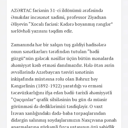
AZƏRTAC faciənin 31-ci ildönümü ərəfəsində
Əməkdar incəsənət xadimi, professor Ziyadxan
Əliyevin “Xocalı faciəsi: Kədərə boyanmış rənglər”
sərlövhəli yazısını təqdim edir.
Zamanında hər bir xalqın tuş gəldiyi hadisələrə
onun sənətkarları tərəfindən tutulan “bədii
güzgü”nün gələcək nəsillər üçün bütün mənalarda
əhəmiyyət kəsb etməsi danılmazdır. Hələ ötən əsrin
əvvəllərində Azərbaycan təsviri sənətinin
inkişafında müstəsna rolu olan Bəhruz bəy
Kəngərlinin (1892-1922) yaratdığı və erməni
təcavüzkarlığını ifşa edən bədii-tarixli əhəmiyyətli
“Qaçqınlar” qrafik silsiləsinin bu gün də müasir
görünməsi də dediklərimizi təsdiqləyir. O vaxt
İrəvan xanlığındakı dədə-baba torpaqlarından
didərgin salınmış soydaşlarımızın Naxçıvana pənah
aparmalarına görkəmli fırça ustasının özü şahidlik