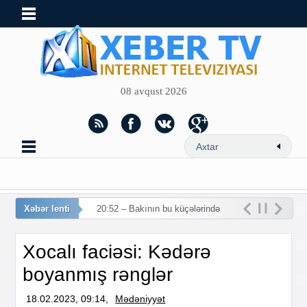
08 avqust 2026
Xəbər lenti
20:52 – Bakının bu küçələrində
hərəkət m
Xocalı faciəsi: Kədərə
boyanmış rənglər
18.02.2023, 09:14,
Mədəniyyət