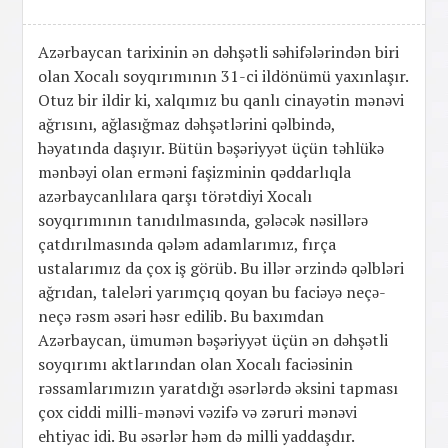
Azərbaycan tarixinin ən dəhşətli səhifələrindən biri
olan Xocalı soyqırımının 31-ci ildönümü yaxınlaşır.
Otuz bir ildir ki, xalqımız bu qanlı cinayətin mənəvi
ağrısını, ağlasığmaz dəhşətlərini qəlbində,
həyatında daşıyır. Bütün bəşəriyyət üçün təhlükə
mənbəyi olan erməni faşizminin qəddarlıqla
azərbaycanlılara qarşı törətdiyi Xocalı
soyqırımının tanıdılmasında, gələcək nəsillərə
çatdırılmasında qələm adamlarımız, fırça
ustalarımız da çox iş görüb. Bu illər ərzində qəlbləri
ağrıdan, taleləri yarımçıq qoyan bu faciəyə neçə-
neçə rəsm əsəri həsr edilib. Bu baxımdan
Azərbaycan, ümumən bəşəriyyət üçün ən dəhşətli
soyqırımı aktlarından olan Xocalı faciəsinin
rəssamlarımızın yaratdığı əsərlərdə əksini tapması
çox ciddi milli-mənəvi vəzifə və zəruri mənəvi
ehtiyac idi. Bu əsərlər həm də milli yaddaşdır.