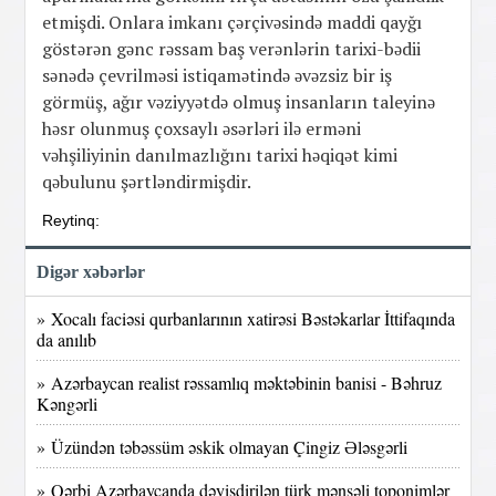
etmişdi. Onlara imkanı çərçivəsində maddi qayğı
göstərən gənc rəssam baş verənlərin tarixi-bədii
sənədə çevrilməsi istiqamətində əvəzsiz bir iş
görmüş, ağır vəziyyətdə olmuş insanların taleyinə
həsr olunmuş çoxsaylı əsərləri ilə erməni
vəhşiliyinin danılmazlığını tarixi həqiqət kimi
qəbulunu şərtləndirmişdir.
Reytinq:
Digər xəbərlər
» Xocalı faciəsi qurbanlarının xatirəsi Bəstəkarlar İttifaqında
da anılıb
» Azərbaycan realist rəssamlıq məktəbinin banisi - Bəhruz
Kəngərli
» Üzündən təbəssüm əskik olmayan Çingiz Ələsgərli
» Qərbi Azərbaycanda dəyişdirilən türk mənşəli toponimlər