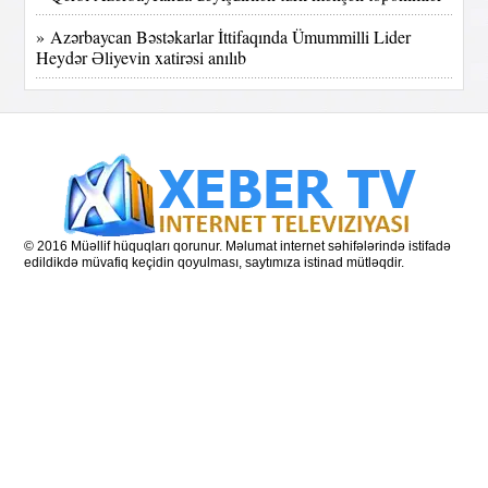
» Azərbaycan Bəstəkarlar İttifaqında Ümummilli Lider
Heydər Əliyevin xatirəsi anılıb
© 2016 Müəllif hüquqları qorunur. Məlumat internet səhifələrində istifadə
edildikdə müvafiq keçidin qoyulması, saytımıza istinad mütləqdir.