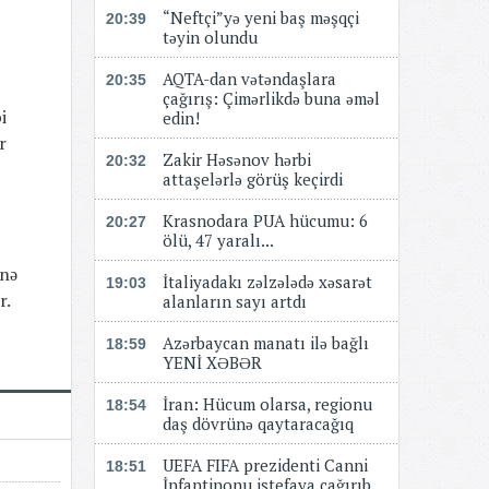
“Neftçi”yə yeni baş məşqçi
20:39
təyin olundu
AQTA-dan vətəndaşlara
20:35
çağırış: Çimərlikdə buna əməl
i
edin!
r
Zakir Həsənov hərbi
20:32
attaşelərlə görüş keçirdi
Krasnodara PUA hücumu: 6
20:27
ölü, 47 yaralı...
ənə
İtaliyadakı zəlzələdə xəsarət
19:03
r.
alanların sayı artdı
Azərbaycan manatı ilə bağlı
18:59
YENİ XƏBƏR
​​​​​​​İran: Hücum olarsa, regionu
18:54
daş dövrünə qaytaracağıq
UEFA FIFA prezidenti Canni
18:51
İnfantinonu istefaya çağırıb