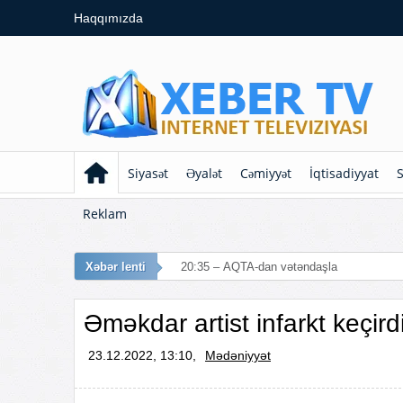
Haqqımızda
Siyasət
Əyalət
Cəmiyyət
İqtisadiyyat
S
Reklam
Xəbər lenti
20:35 – AQTA-dan vətəndaşlara çağırış: Ç
Əməkdar artist infarkt keçird
23.12.2022, 13:10,
Mədəniyyət