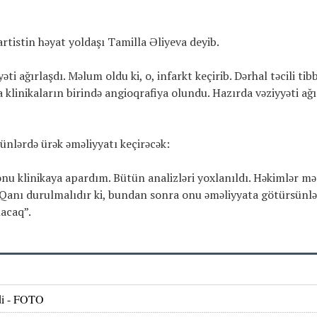
tistin həyat yoldaşı Tamilla Əliyeva deyib.
 ağırlaşdı. Məlum oldu ki, o, infarkt keçirib. Dərhal təcili tibb
klinikaların birində angioqrafiya olundu. Hazırda vəziyyəti ağı
ünlərdə ürək əməliyyatı keçirəcək:
u klinikaya apardım. Bütün analizləri yoxlanıldı. Həkimlər m
. Qanı durulmalıdır ki, bundan sonra onu əməliyyata götürsünlə
acaq”.
rdi - FOTO