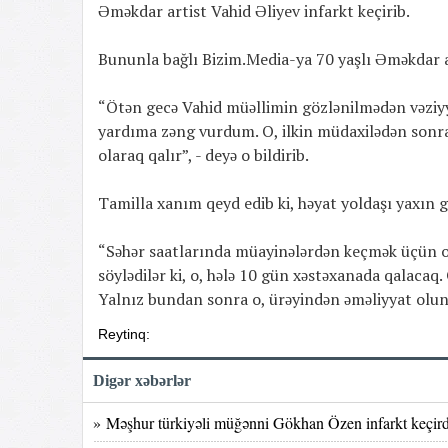
Əməkdar artist Vahid Əliyev infarkt keçirib.
Bununla bağlı Bizim.Media-ya 70 yaşlı Əməkdar ar
“Ötən gecə Vahid müəllimin gözlənilmədən vəziyyəti
yardıma zəng vurdum. O, ilkin müdaxilədən sonra 
olaraq qalır”, - deyə o bildirib.
Tamilla xanım qeyd edib ki, həyat yoldaşı yaxın g
“Səhər saatlarında müayinələrdən keçmək üçün on
söylədilər ki, o, hələ 10 gün xəstəxanada qalacaq
Yalnız bundan sonra o, ürəyindən əməliyyat olun
Reytinq:
Digər xəbərlər
» Məşhur türkiyəli müğənni Gökhan Özen infarkt keçi