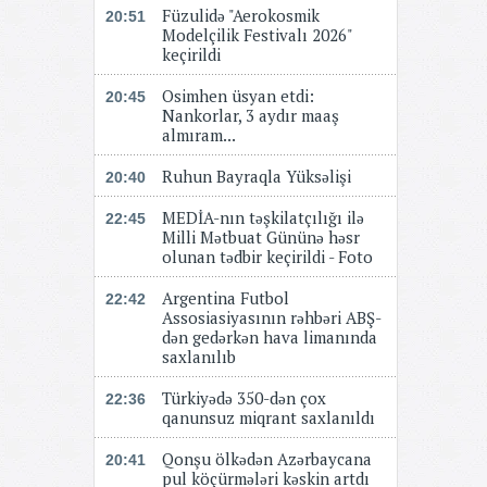
Füzulidə "Aerokosmik
20:51
Modelçilik Festivalı 2026"
keçirildi
Osimhen üsyan etdi:
20:45
Nankorlar, 3 aydır maaş
almıram...
Ruhun Bayraqla Yüksəlişi
20:40
MEDİA-nın təşkilatçılığı ilə
22:45
Milli Mətbuat Gününə həsr
olunan tədbir keçirildi - Foto
Argentina Futbol
22:42
Assosiasiyasının rəhbəri ABŞ-
dən gedərkən hava limanında
saxlanılıb
Türkiyədə 350-dən çox
22:36
qanunsuz miqrant saxlanıldı
Qonşu ölkədən Azərbaycana
20:41
pul köçürmələri kəskin artdı