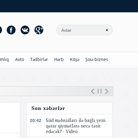
mlıq
Avto
Tədbirlər
Hərb
Köşə
Şou-biznes
Son xəbərlər
Süd məhsulları ilə bağlı yeni
20:42
qərar qiymətlərə necə təsir
edəcək? - Video