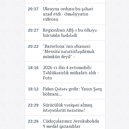
Ukrayna ordusu bu şəhəri
20:37
azad etdi - Əməliyyatın
videosu
Regionİran ABŞ-ı bu ölkəyə
20:27
hücumla hədələdi
"Barselona"nın əfsanəsi:
20:22
"Messini zərərsizləşdirmək
mümkün deyil" -
2026-cı ilin 4 avtomobili:
18:16
Təhlükəsizlik mükafatı aldı -
Foto
Fidan Qətərə gedir: Yaxın Şərq
18:12
böhranı...
Sürücülük vəsiqəsi almaq
23:29
istəyənlərin nəzərinə!
Cüdoçularımız Avrokubokda
23:26
9 medal qazandılar