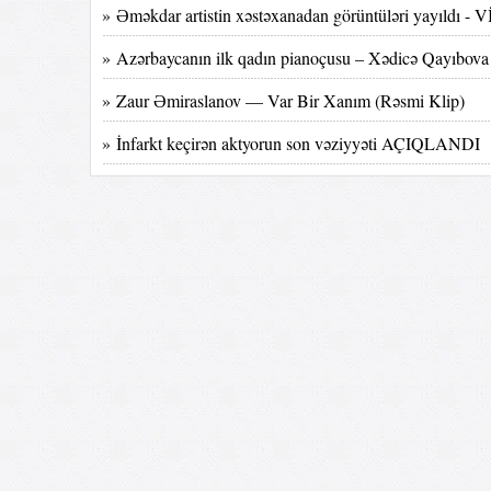
» Əməkdar artistin xəstəxanadan görüntüləri yayıldı -
» Azərbaycanın ilk qadın pianoçusu – Xədicə Qayıbova
» Zaur Əmiraslanov — Var Bir Xanım (Rəsmi Klip)
» İnfarkt keçirən aktyorun son vəziyyəti AÇIQLANDI