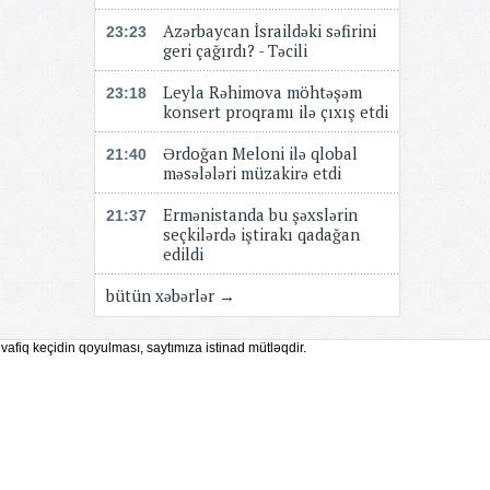
Azərbaycan İsraildəki səfirini
23:23
geri çağırdı? - Təcili
Leyla Rəhimova möhtəşəm
23:18
konsert proqramı ilə çıxış etdi
Ərdoğan Meloni ilə qlobal
21:40
məsələləri müzakirə etdi
Ermənistanda bu şəxslərin
21:37
seçkilərdə iştirakı qadağan
edildi
bütün xəbərlər →
vafiq keçidin qoyulması, saytımıza istinad mütləqdir.