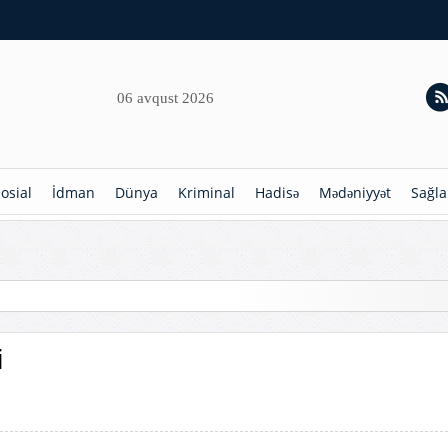
06 avqust 2026
osial
İdman
Dünya
Kriminal
Hadisə
Mədəniyyət
Sağla
imərlik
i