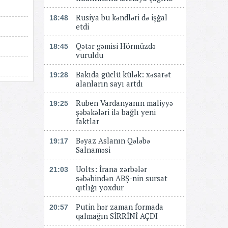
Rusiya bu kəndləri də işğal
18:48
etdi
Qətər gəmisi Hörmüzdə
18:45
vuruldu
Bakıda güclü külək: xəsarət
19:28
alanların sayı artdı
Ruben Vardanyanın maliyyə
19:25
şəbəkələri ilə bağlı yeni
faktlar
Bəyaz Aslanın Qələbə
19:17
Salnaməsi
Uolts: İrana zərbələr
21:03
səbəbindən ABŞ-nin sursat
qıtlığı yoxdur
Putin hər zaman formada
20:57
qalmağın SİRRİNİ AÇDI