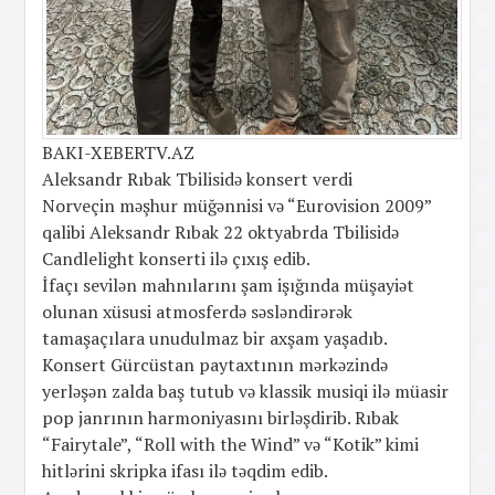
BAKI-XEBERTV.AZ
Aleksandr Rıbak Tbilisidə konsert verdi
Norveçin məşhur müğənnisi və “Eurovision 2009”
qalibi Aleksandr Rıbak 22 oktyabrda Tbilisidə
Candlelight konserti ilə çıxış edib.
İfaçı sevilən mahnılarını şam işığında müşayiət
olunan xüsusi atmosferdə səsləndirərək
tamaşaçılara unudulmaz bir axşam yaşadıb.
Konsert Gürcüstan paytaxtının mərkəzində
yerləşən zalda baş tutub və klassik musiqi ilə müasir
pop janrının harmoniyasını birləşdirib. Rıbak
“Fairytale”, “Roll with the Wind” və “Kotik” kimi
hitlərini skripka ifası ilə təqdim edib.