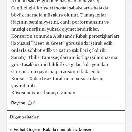
Aradan səkkiz gün keçməsinə baxmayaraq,
Candlelight konserti sosial şəbəkələrdə hələ də
böyük maraqla müzakirə olunur. Tamaşaçılar
ifaçının səmimiyyətini, canlı performansını və
musiqi enerjisini yüksək qiymətləndiriblər.
Konsertin sonunda Aleksandr Rıbak pərəstişkarları
ilə xüsusi “Meet & Greet” görüşündə iştirak edib,
onlarla söhbət edib və xatirə şəkilləri çəkdirib.
Sənətçi Tbilisi tamaşaçılarının isti qarşılanmasına
görə təşəkkürünü bildirib və gələcəkdə yenidən
Gürcüstana qayıtmaq arzusunu ifadə edib.
Konsert Xəbərtv.az tərəfindən xüsusi olaraq
yayımlanıb.
Xüsusi müxbir: İsmayıl Zaman
Reytinq:
0
Digər xəbərlər
» Ferhat Göçerin Bakıda unudulmaz konserti