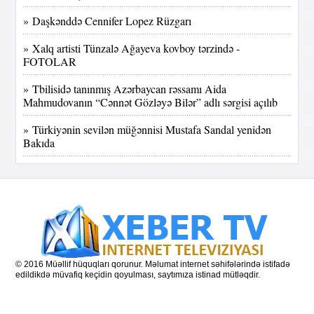
» Daşkənddə Cennifer Lopez Rüzgarı
» Xalq artisti Tünzalə Ağayeva kovboy tərzində -
FOTOLAR
» Tbilisidə tanınmış Azərbaycan rəssamı Aida
Mahmudovanın “Cənnət Gözləyə Bilər” adlı sərgisi açılıb
» Türkiyənin sevilən müğənnisi Mustafa Sandal yenidən
Bakıda
© 2016 Müəllif hüquqları qorunur. Məlumat internet səhifələrində istifadə
edildikdə müvafiq keçidin qoyulması, saytımıza istinad mütləqdir.