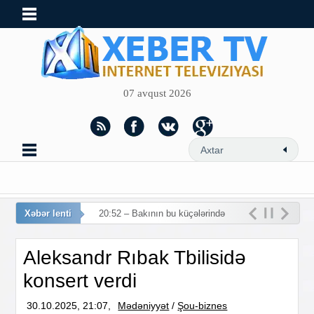
07 avqust 2026
Xəbər lenti
20:52 – Bakının bu küçələrində
hərəkət məhdudlaşdırılır
Aleksandr Rıbak Tbilisidə
konsert verdi
30.10.2025, 21:07,
Mədəniyyət
/
Şou-biznes