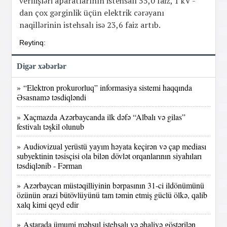
verilişləri aparatlarının istehsalı 55,0 faiz, 1 kV -
dan çox gərginlik üçün elektrik cərəyanı
naqillərinin istehsalı isə 23,6 faiz artıb.
Reytinq:
Digər xəbərlər
» “Elektron prokurorluq” informasiya sistemi haqqında
Əsasnamə təsdiqləndi
» Xaçmazda Azərbaycanda ilk dəfə “Albalı və gilas”
festivalı təşkil olunub
» Audiovizual yerüstü yayım həyata keçirən və çap mediası
subyektinin təsisçisi ola bilən dövlət orqanlarının siyahıları
təsdiqlənib - Fərman
» Azərbaycan müstəqilliyinin bərpasının 31-ci ildönümünü
özünün ərazi bütövlüyünü tam təmin etmiş güclü ölkə, qalib
xalq kimi qeyd edir
» Astarada ümumi məhsul istehsalı və əhaliyə göstərilən