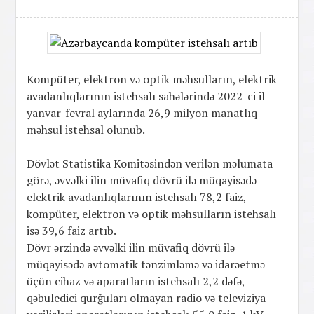
Kompüter, elektron və optik məhsulların, elektrik
avadanlıqlarının istehsalı sahələrində 2022-ci il
yanvar-fevral aylarında 26,9 milyon manatlıq
məhsul istehsal olunub.
Dövlət Statistika Komitəsindən verilən məlumata
görə, əvvəlki ilin müvafiq dövrü ilə müqayisədə
elektrik avadanlıqlarının istehsalı 78,2 faiz,
kompüter, elektron və optik məhsulların istehsalı
isə 39,6 faiz artıb.
Dövr ərzində əvvəlki ilin müvafiq dövrü ilə
müqayisədə avtomatik tənzimləmə və idarəetmə
üçün cihaz və aparatların istehsalı 2,2 dəfə,
qəbuledici qurğuları olmayan radio və televiziya