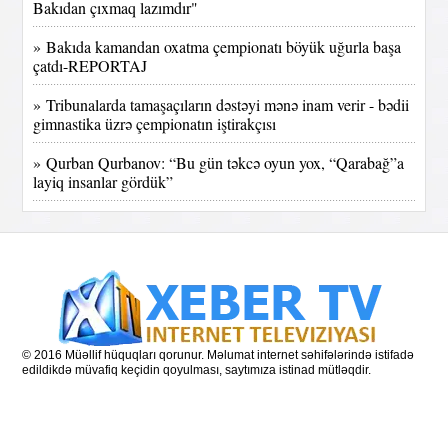
Bakıdan çıxmaq lazımdır"
» Bakıda kamandan oxatma çempionatı böyük uğurla başa
çatdı-REPORTAJ
» Tribunalarda tamaşaçıların dəstəyi mənə inam verir - bədii
gimnastika üzrə çempionatın iştirakçısı
» Qurban Qurbanov: “Bu gün təkcə oyun yox, “Qarabağ”a
layiq insanlar gördük”
© 2016 Müəllif hüquqları qorunur. Məlumat internet səhifələrində istifadə
edildikdə müvafiq keçidin qoyulması, saytımıza istinad mütləqdir.