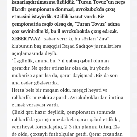
kənarlaşdırılmasına üzüldük. "Turan Tovuz"un neçə
illərdir çempionata dönməsi, avrokubokda çıxış
etməsini istəyirdik. 32 illik həsrət vardı. Biz
çempionatda rəqib olsaq da, "Turan Tovuz" adına
çox sevinirdim ki, bu il avrokubokda çıxış edəcək.
XEBERTV.AZ
xəbər verir ki, bu sözləri "Zirə"
klubunun baş məşqçisi Rəşad Sadıqov jurnalistlərə
açıqlamasında deyib.
"Üzgünük, amma bu, 7 il qabaq qəbul olunan
qərardır. Nə qədər etirazlar olsa da, bu yöndə
mübarizə aparılsa da, qərar dəyişmədi. Biz də son
ana qədər gözləyirdik.
Hətta belə bir məqam oldu, məşqçi heyəti və
rəhbərlik müzakirə apardı. Avrokuboklardan imtina
etmək versiyası vardı.
Çünki qəti hazır deyildik, çempionatın sonunda
rəhbərliklə görüşümüzdə belə qərar qəbul etdik ki,
yeni heyət formalaşdıq, 2-3 ilin planını tutaq. Elə
də oldu, çoxsaylı futbolçular getdi. Qərar çıxandan