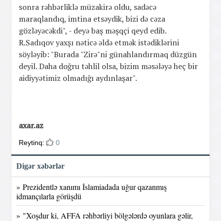
sonra rəhbərliklə müzakirə oldu, sadəcə
maraqlandıq, imtina etsəydik, bizi də cəza
gözləyəcəkdi", - deyə baş məşqçi qeyd edib.
R.Sadıqov yaxşı nəticə əldə etmək istədiklərini
söyləyib: "Burada "Zirə"ni günahlandırmaq düzgün
deyil. Daha doğru təhlil olsa, bizim məsələyə heç bir
aidiyyətimiz olmadığı aydınlaşar".
axar.az
Reytinq:
0
Digər xəbərlər
» Prezidentlə xanımı İslamiadada uğur qazanmış
idmançılarla görüşdü
» "Xoşdur ki, AFFA rəhbərliyi bölgələrdə oyunlara gəlir,