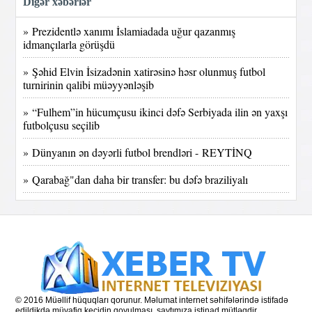
Digər xəbərlər
» Prezidentlə xanımı İslamiadada uğur qazanmış
idmançılarla görüşdü
» Şəhid Elvin İsizadənin xatirəsinə həsr olunmuş futbol
turnirinin qalibi müəyyənləşib
» “Fulhem”in hücumçusu ikinci dəfə Serbiyada ilin ən yaxşı
futbolçusu seçilib
» Dünyanın ən dəyərli futbol brendləri - REYTİNQ
» Qarabağ"dan daha bir transfer: bu dəfə braziliyalı
© 2016 Müəllif hüquqları qorunur. Məlumat internet səhifələrində istifadə
edildikdə müvafiq keçidin qoyulması, saytımıza istinad mütləqdir.