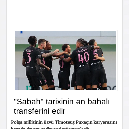
"Sabah" tarixinin ən bahalı
transferini edir
Polşa millisinin üzvü Timoteuş Puxaçın karyerasını
harada davam etdirəcəyi müəyyənləşib.