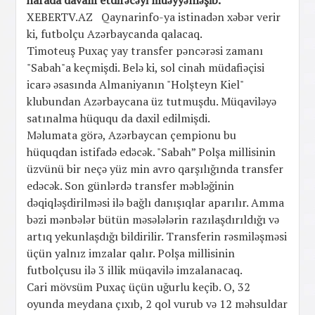
XEBERTV.AZ Qaynarinfo-ya istinadən xəbər verir
ki, futbolçu Azərbaycanda qalacaq.
Timoteuş Puxaç yay transfer pəncərəsi zamanı
"Sabah"a keçmişdi. Belə ki, sol cinah müdafiəçisi
icarə əsasında Almaniyanın "Holşteyn Kiel"
klubundan Azərbaycana üz tutmuşdu. Müqaviləyə
satınalma hüququ da daxil edilmişdi.
Məlumata görə, Azərbaycan çempionu bu
hüquqdan istifadə edəcək. "Sabah” Polşa millisinin
üzvünü bir neçə yüz min avro qarşılığında transfer
edəcək. Son günlərdə transfer məbləğinin
dəqiqləşdirilməsi ilə bağlı danışıqlar aparılır. Amma
bəzi mənbələr bütün məsələlərin razılaşdırıldığı və
artıq yekunlaşdığı bildirilir. Transferin rəsmiləşməsi
üçün yalnız imzalar qalır. Polşa millisinin
futbolçusu ilə 3 illik müqavilə imzalanacaq.
Cari mövsüm Puxaç üçün uğurlu keçib. O, 32
oyunda meydana çıxıb, 2 qol vurub və 12 məhsuldar