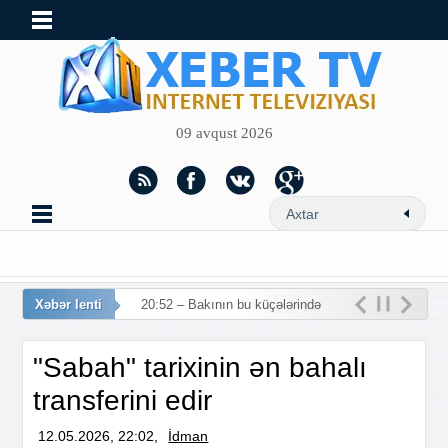
09 avqust 2026
Xəbər lenti
20:52 – Bakının bu küçələrində
hərəkət m
"Sabah" tarixinin ən bahalı
transferini edir
12.05.2026, 22:02,
İdman