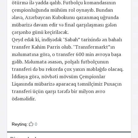
ötürmə ilə yadda qalıb. Futbolçu komandasının
çempionluğunda mühüm rol oynayıb. Bundan
əlavə, Azərbaycan Kubokunu qazanmaq uğrunda
mübarizə davam edir və final qarşılaşması gələn
çərşənbə günü keçiriləcək.
Qeyd edək ki, indiyədək "Sabah” tarixində ən bahalı
transfer Kahim Parris olub. "Transfermarkt”ın
məlumatına görə, o transfer 600 min avroya başa
gəlib. Məlumata əsasən, polşalı futbolçunun
transferi də bu rekorda çox yaxın məbləğdə olacaq.
İddiaya görə, növbəti mövsüm Çempionlar
Liqasında mübarizə aparacaq təmsilçimiz Puxaçın
transferi üçün qarşı tərəfə bir milyon avro
ödəməlidir.
Reytinq:
0