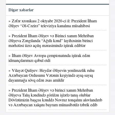
Digər xəbərlər
» Zəfər xronikası 2 oktyabr 2020-ci il: Prezident İlham
Əliyev “Əl-Cəzirə” televiziya kanalına müsahibəsi
» Prezident İlham Əliyev və Birinci xanım Mehriban
Əliyeva Zəngilanda “Ağıllı kənd” layihəsinin birinci
mərhələsi üzrə açılış mərasimində iştirak ediblər
» İlham Əliyev Avropa çempionatında iştirak edən
idmançılarımızı qəbul etdi
» Vilayət Quliyev: Heydər Əliyevin yenilməzlik ruhu
Azərbaycan Ordusunu Vətənin keşiyində ayıq-sayıq
dayanmağa sövq edən əsas amildir
» Prezident İlham Əliyev və birinci xanım Mehriban
Əliyeva Talış kəndində görülən işlərlə tanış olublar
Dövlətimizin başçısı kənddə Novruz tonqalını alovlandırıb
və Azərbaycan xalqını bayram münasibətilə təbrik edib