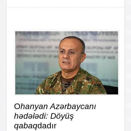
O
hanyan Azərbaycanı
hədələdi: Döyüş
qabaq
dadır