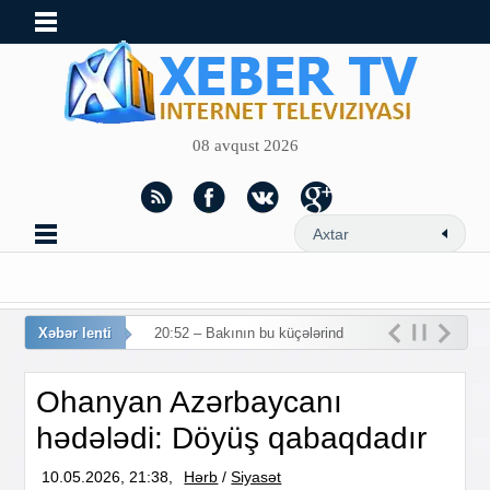
08 avqust 2026
Xəbər lenti
20:52 – Bakının bu küçələrində
hərək
Ohanyan Azərbaycanı
hədələdi: Döyüş qabaqdadır
10.05.2026, 21:38,
Hərb
/
Siyasət