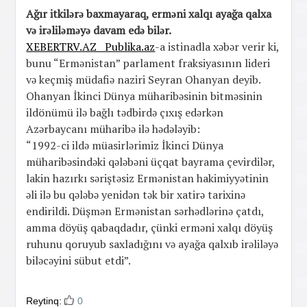
Ağır itkilərə baxmayaraq, erməni xalqı ayağa qalxa
və irəliləməyə davam edə bilər.
XEBERTRV.AZ Publika.az
-a istinadla xəbər verir ki,
bunu “Ermənistan” parlament fraksiyasının lideri
və keçmiş müdafiə naziri Seyran Ohanyan deyib.
Ohanyan İkinci Dünya müharibəsinin bitməsinin
ildönümü ilə bağlı tədbirdə çıxış edərkən
Azərbaycanı müharibə ilə hədələyib:
“1992-ci ildə müasirlərimiz İkinci Dünya
müharibəsindəki qələbəni üçqat bayrama çevirdilər,
lakin hazırkı səriştəsiz Ermənistan hakimiyyətinin
əli ilə bu qələbə yenidən tək bir xatirə tarixinə
endirildi. Düşmən Ermənistan sərhədlərinə çatdı,
amma döyüş qabaqdadır, çünki erməni xalqı döyüş
ruhunu qoruyub saxladığını və ayağa qalxıb irəliləyə
biləcəyini sübut etdi”.
Reytinq:
0