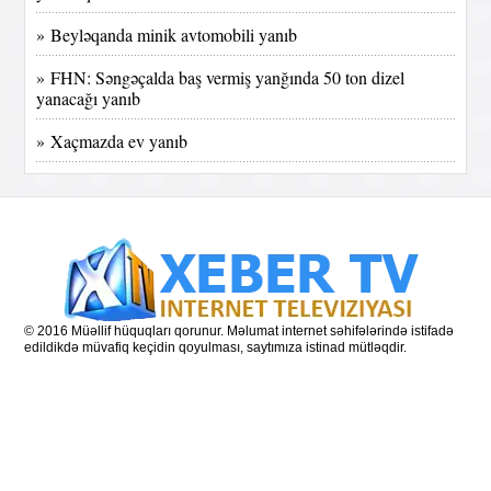
» Beyləqanda minik avtomobili yanıb
» FHN: Səngəçalda baş vermiş yanğında 50 ton dizel
yanacağı yanıb
» Xaçmazda ev yanıb
© 2016 Müəllif hüquqları qorunur. Məlumat internet səhifələrində istifadə
edildikdə müvafiq keçidin qoyulması, saytımıza istinad mütləqdir.