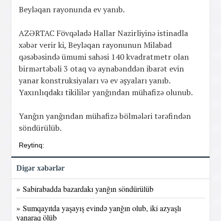
Beyləqan rayonunda ev yanıb.
AZƏRTAC Fövqəladə Hallar Nazirliyinə istinadla
xəbər verir ki, Beyləqan rayonunun Milabad
qəsəbəsində ümumi sahəsi 140 kvadratmetr olan
birmərtəbəli 3 otaq və aynabənddən ibarət evin
yanar konstruksiyaları və ev əşyaları yanıb.
Yaxınlıqdakı tikililər yanğından mühafizə olunub.
Yanğın yanğından mühafizə bölmələri tərəfindən
söndürülüb.
Reytinq:
Digər xəbərlər
» Sabirabadda bazardakı yanğın söndürülüb
» Sumqayıtda yaşayış evində yanğın olub, iki azyaşlı
yanaraq ölüb