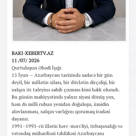
BAKI-XEBERTV.AZ
11 /07/ 2026
Qurtuluşun Əbədi İşığı
15 İyun — Azərbaycan tarixində sadəcə bir gün
deyil, bir millətin xilası, bir dövlətin dirçəlişi, bir
xalqın öz taleyinə sahib çıxması kimi həkk olunub.
Bu günün mahiyyətində yalnız siyasi dönüş yox,
həm də milli ruhun yenidən doğuluşu, ümidin
alovlanması, xalqın varlığını qorumaq iradəsi
dayanır.
1991–1993-cü illərin hərc-mərcliyi, özbaşınalığı və
vətəndaş müharibəsi təhlükəsi Azərbaycanı