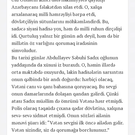
Azərbaycanı fəlakətdən xilas etdi. O, xalqa
arxalanaraq milli həmrəyliyi bərpa etdi,
dövlətçiliyin sütunlarını möhkəmləndirdi. Bu,
sadəcə siyasi hadisə yox, həm də milli ruhun dirçəlişi
idi. Qurtuluş yalnız bir günün adı deyil, həm də bir
millətin öz varlığını qorumaq iradəsinin
simvoludur.
Bu tarixi günlər Abdullayev Səbuhi Sadıx oğlunun
yaddaşında da xüsusi iz buraxdı. O, həmin illərdə
orta məktəbdə oxuyurdu, lakin hadisələrin sarsıntısı
onun qəlbində bir andı doğurdu: hərbiçi olacaq,
Vətəni canı və qanı bahasına qoruyacaq. Bu sevgi
onun damarlarında dolaşan qandan gəlirdi. Çünki
atası Sadıx müəllim də ömrünü Vətənə həsr etmişdi.
Polis olaraq təqaüdə çıxana qədər dövlətinə, xalqına
sevə-sevə xidmət etmişdi. Onun sözləri ailənin
mənəvi şüarı idi: “Vətən sevgisi ilk öncə ailədən gəlir.
Vətən sizindir, siz də qorumağa borclusunuz.”