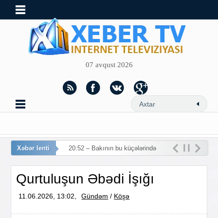
07 avqust 2026
Xəbər lenti
20:52 – Bakının bu küçələrində
hərəkət məhdudlaşdırı
Qurtuluşun Əbədi İşığı
11.06.2026, 13:02,
Gündəm
/
Köşə