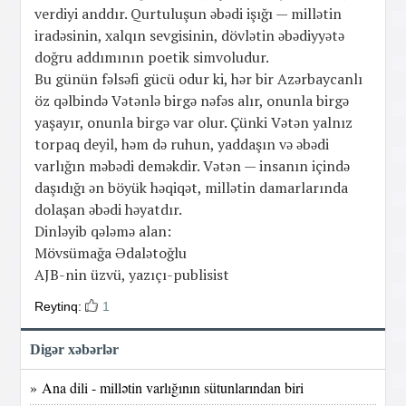
verdiyi anddır. Qurtuluşun əbədi işığı — millətin
iradəsinin, xalqın sevgisinin, dövlətin əbədiyyətə
doğru addımının poetik simvoludur.
Bu günün fəlsəfi gücü odur ki, hər bir Azərbaycanlı
öz qəlbində Vətənlə birgə nəfəs alır, onunla birgə
yaşayır, onunla birgə var olur. Çünki Vətən yalnız
torpaq deyil, həm də ruhun, yaddaşın və əbədi
varlığın məbədi deməkdir. Vətən — insanın içində
daşıdığı ən böyük həqiqət, millətin damarlarında
dolaşan əbədi həyatdır.
Dinləyib qələmə alan:
Mövsümağa Ədalətoğlu
AJB-nin üzvü, yazıçı-publisist
Reytinq:
1
Digər xəbərlər
» Ana dili - millətin varlığının sütunlarından biri