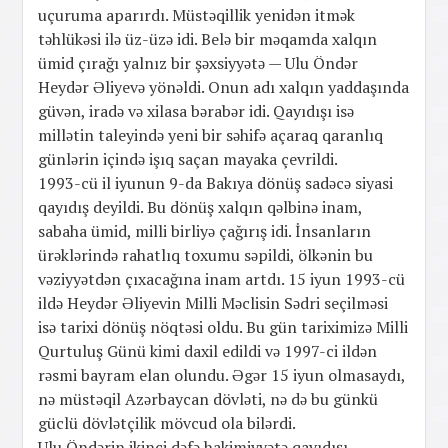
uçuruma aparırdı. Müstəqillik yenidən itmək
təhlükəsi ilə üz-üzə idi. Belə bir məqamda xalqın
ümid çırağı yalnız bir şəxsiyyətə — Ulu Öndər
Heydər Əliyevə yönəldi. Onun adı xalqın yaddaşında
güvən, iradə və xilasa bərabər idi. Qayıdışı isə
millətin taleyində yeni bir səhifə açaraq qaranlıq
günlərin içində işıq saçan mayaka çevrildi.
1993-cü il iyunun 9-da Bakıya dönüş sadəcə siyasi
qayıdış deyildi. Bu dönüş xalqın qəlbinə inam,
sabaha ümid, milli birliyə çağırış idi. İnsanların
ürəklərində rahatlıq toxumu səpildi, ölkənin bu
vəziyyətdən çıxacağına inam artdı. 15 iyun 1993-cü
ildə Heydər Əliyevin Milli Məclisin Sədri seçilməsi
isə tarixi dönüş nöqtəsi oldu. Bu gün tariximizə Milli
Qurtuluş Günü kimi daxil edildi və 1997-ci ildən
rəsmi bayram elan olundu. Əgər 15 iyun olmasaydı,
nə müstəqil Azərbaycan dövləti, nə də bu günkü
güclü dövlətçilik mövcud ola bilərdi.
Ulu Öndərin ikinci dəfə hakimiyyətə qayıdışı