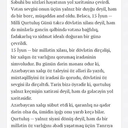
Səbuhi bu sözləri həyatının yol xəritəsinə çevirdi.
Vətən sevgisi onun üçün yalnız bir duyğu deyil, həm
də bir borc, müqəddəs and oldu. Beləcə, 15 İyun —
Milli Qurtuluş Günü təkcə dövlətin xilası deyil, həm
də minlərlə gəncin qəlbində vətənə bağlılıq,
fədakarlıq və xidmət idealı doğuran bir günə
çevrildi.
15 İyun — bir millətin xilası, bir dövlətin dirçəlişi,
bir xalqın öz varlığını qorumaq iradəsinin
simvoludur. Bu günün dərin mənası odur ki,
Azərbaycan xalqı öz taleyini öz əlləri ilə yazdı,
müstəqilliyini öz iradəsi ilə qorudu, dövlətini öz
sevgisi ilə dirçəltdi. Tarix bizə öyrədir ki, qurtuluş
yalnız keçmişin xatirəsi deyil, həm də gələcəyin yol
xəritəsidir.
Azərbaycan xalqı sübut etdi ki, qaranlıq nə qədər
dərin olsa da, ümidin işığı onu yarıb keçə bilər.
Qurtuluş — yalnız siyasi dönüş deyil, həm də bir
millətin öz varlığını əbədi yaşatmaq üçün Tanrıya