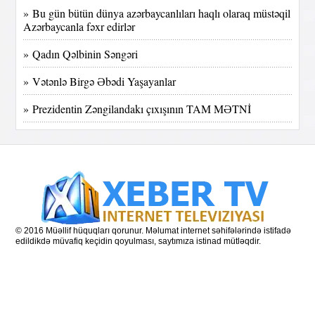
» Bu gün bütün dünya azərbaycanlıları haqlı olaraq müstəqil
Azərbaycanla fəxr edirlər
» Qadın Qəlbinin Səngəri
» Vətənlə Birgə Əbədi Yaşayanlar
» Prezidentin Zəngilandakı çıxışının TAM MƏTNİ
© 2016 Müəllif hüquqları qorunur. Məlumat internet səhifələrində istifadə
edildikdə müvafiq keçidin qoyulması, saytımıza istinad mütləqdir.