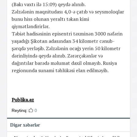
(Bakı vaxtı ilə 15:09) qeydə alınıb.
Zəlzələnin maqnitudası 4,0-ə çatıb və seysmoloqlar
bunu hiss olunan yeraltı təkan kimi
qiymətləndirirlər.
Təbiət hadisəsinin episentri təxminən 3000 nəfərin
yaşadığı Şikotan adasından 34 kilometr cənub-
şərqdə yerləşib. Zəlzələnin ocağı yerin 50 kilometr
dərinliyində qeydə alınıb. Zərərçəkənlər və
dağıntılar barədə məlumat daxil olmayıb. Rusiya
regionunda sunami təhlükəsi elan edilməyib.
Publika.az
Reytinq:
0
Digər xəbərlər