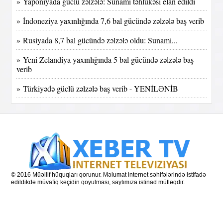
» Yaponiyada güclü zəlzələ: Sunami təhlükəsi elan edildi
» İndoneziya yaxınlığında 7,6 bal gücündə zəlzələ baş verib
» Rusiyada 8,7 bal gücündə zəlzələ oldu: Sunami...
» Yeni Zelandiya yaxınlığında 5 bal gücündə zəlzələ baş
verib
» Türkiyədə güclü zəlzələ baş verib - YENİLƏNİB
© 2016 Müəllif hüquqları qorunur. Məlumat internet səhifələrində istifadə
edildikdə müvafiq keçidin qoyulması, saytımıza istinad mütləqdir.