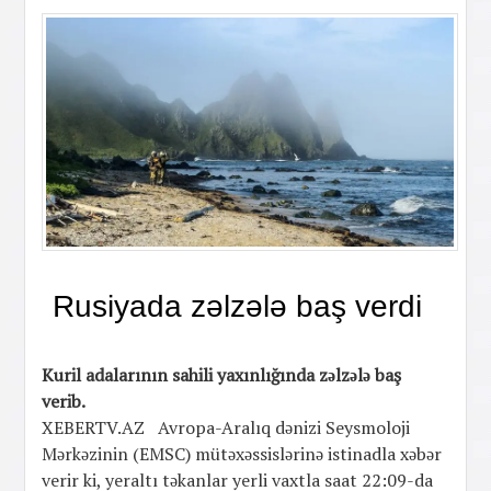
Rusiyada zəlzələ baş verdi
Kuril adalarının sahili yaxınlığında zəlzələ baş
verib.
XEBERTV.AZ Avropa-Aralıq dənizi Seysmoloji
Mərkəzinin (EMSC) mütəxəssislərinə istinadla xəbər
verir ki, yeraltı təkanlar yerli vaxtla saat 22:09-da