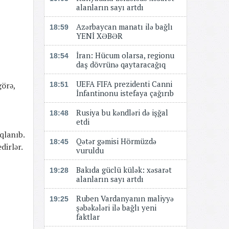
alanların sayı artdı
Azərbaycan manatı ilə bağlı
18:59
YENİ XƏBƏR
​​​​​​​İran: Hücum olarsa, regionu
18:54
daş dövrünə qaytaracağıq
UEFA FIFA prezidenti Canni
görə,
18:51
İnfantinonu istefaya çağırıb
Rusiya bu kəndləri də işğal
18:48
etdi
qlanıb.
Qətər gəmisi Hörmüzdə
18:45
dirlər.
vuruldu
Bakıda güclü külək: xəsarət
19:28
alanların sayı artdı
Ruben Vardanyanın maliyyə
19:25
şəbəkələri ilə bağlı yeni
faktlar