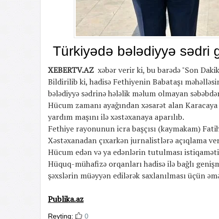
Türkiyədə bələdiyyə sədri g
XEBERTV.AZ
xəbər verir ki, bu barədə "Son Dak
Bildirilib ki, hadisə Fethiyenin Babataşı məhəlləs
bələdiyyə sədrinə hələlik məlum olmayan səbəbdən
Hücum zamanı ayağından xəsarət alan Karacaya ilk
yardım maşını ilə xəstəxanaya aparılıb.
Fethiye rayonunun icra başçısı (kaymakam) Fatih 
Xəstəxanadan çıxarkən jurnalistlərə açıqlama verə
Hücum edən və ya edənlərin tutulması istiqamətind
Hüquq-mühafizə orqanları hadisə ilə bağlı genişm
şəxslərin müəyyən edilərək saxlanılması üçün əməl
Publika.az
Reytinq:
0