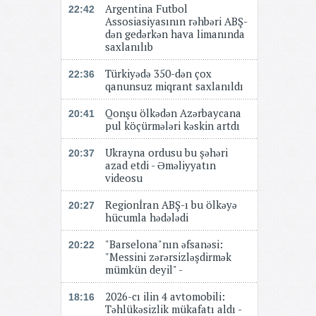
Argentina Futbol
22:42
Assosiasiyasının rəhbəri ABŞ-
dən gedərkən hava limanında
saxlanılıb
Türkiyədə 350-dən çox
22:36
qanunsuz miqrant saxlanıldı
Qonşu ölkədən Azərbaycana
20:41
pul köçürmələri kəskin artdı
Ukrayna ordusu bu şəhəri
20:37
azad etdi - Əməliyyatın
videosu
Regionİran ABŞ-ı bu ölkəyə
20:27
hücumla hədələdi
"Barselona"nın əfsanəsi:
20:22
"Messini zərərsizləşdirmək
mümkün deyil" -
2026-cı ilin 4 avtomobili:
18:16
Təhlükəsizlik mükafatı aldı -