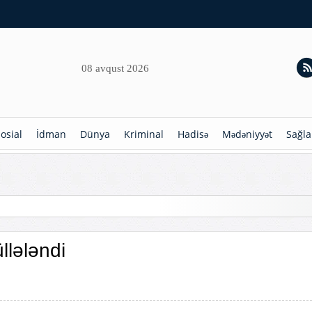
08 avqust 2026
osial
İdman
Dünya
Kriminal
Hadisə
Mədəniyyət
Sağla
hdudlaşdırılır
llələndi