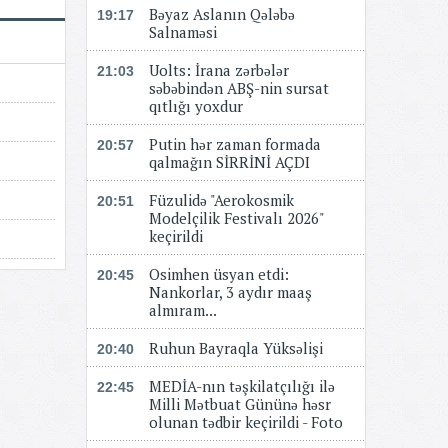
Bəyaz Aslanın Qələbə
19:17
Salnaməsi
Uolts: İrana zərbələr
21:03
səbəbindən ABŞ-nin sursat
qıtlığı yoxdur
Putin hər zaman formada
20:57
qalmağın SİRRİNİ AÇDI
Füzulidə "Aerokosmik
20:51
Modelçilik Festivalı 2026"
keçirildi
Osimhen üsyan etdi:
20:45
Nankorlar, 3 aydır maaş
almıram...
Ruhun Bayraqla Yüksəlişi
20:40
MEDİA-nın təşkilatçılığı ilə
22:45
Milli Mətbuat Gününə həsr
olunan tədbir keçirildi - Foto