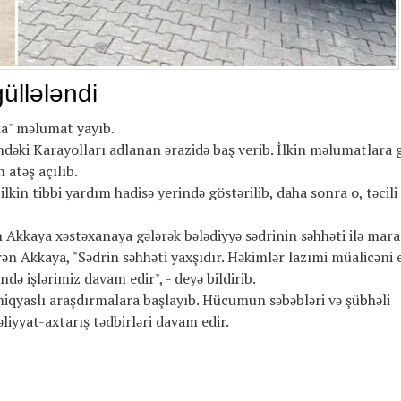
üllələndi
ika" məlumat yayıb.
indəki Karayolları adlanan ərazidə baş verib. İlkin məlumatlara 
 atəş açılıb.
in tibbi yardım hadisə yerində göstərilib, daha sonra o, təcili
Akkaya xəstəxanaya gələrək bələdiyyə sədrinin səhhəti ilə mara
n Akkaya, "Sədrin səhhəti yaxşıdır. Həkimlər lazımi müalicəni e
ə işlərimiz davam edir", - deyə bildirib.
iqyaslı araşdırmalara başlayıb. Hücumun səbəbləri və şübhəli
iyyat-axtarış tədbirləri davam edir.