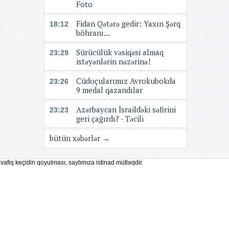
Foto
Fidan Qətərə gedir: Yaxın Şərq
18:12
böhranı...
Sürücülük vəsiqəsi almaq
23:29
istəyənlərin nəzərinə!
Cüdoçularımız Avrokubokda
23:26
9 medal qazandılar
Azərbaycan İsraildəki səfirini
23:23
geri çağırdı? - Təcili
bütün xəbərlər →
vafiq keçidin qoyulması, saytımıza istinad mütləqdir.