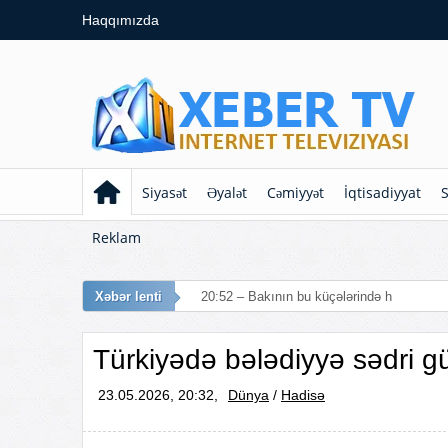
Haqqımızda
Siyasət
Əyalət
Cəmiyyət
İqtisadiyyat
S
Reklam
Xəbər lenti
20:52 – Bakının bu küçələrində hərəkət mə
Türkiyədə bələdiyyə sədri gü
23.05.2026, 20:32,
Dünya
/
Hadisə