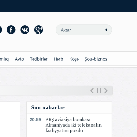
mlıq
Avto
Tədbirlər
Hərb
Köşə
Şou-biznes
Son xəbərlər
ABŞ aviasiya bombası
20:59
Almaniyada iki telekanalın
fəaliyyətini pozdu