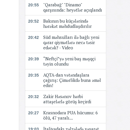
"Qarabağ" "Dinamo"
20:55
qarşısında: heyətlər açıqlandı
Bakının bu küçələrində
20:52
hərəkət məhdudlaşdırılır
Süd məhsulları ilə bağlı yeni
20:42
qərar qiymətlərə necə təsir
edəcək? - Video
“Neftçi”yə yeni baş məşqçi
20:39
təyin olundu
AQTA-dan vətəndaşlara
20:35
çağırış: Çimərlikdə buna əməl
edin!
Zakir Həsənov hərbi
20:32
attaşelərlə görüş keçirdi
Krasnodara PUA hücumu: 6
20:27
ölü, 47 yaralı...
İtaliyadakı zəlzələdə xəsarət
19:03