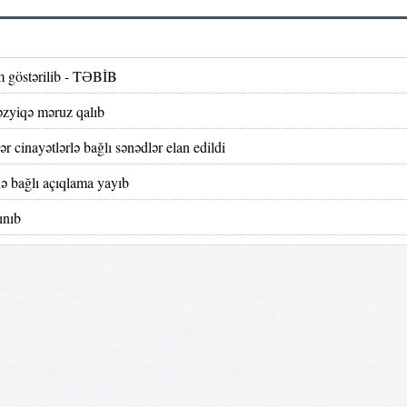
m göstərilib - TƏBİB
təzyiqə məruz qalıb
 cinayətlərlə bağlı sənədlər elan edildi
lə bağlı açıqlama yayıb
ınıb