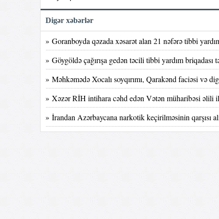
Digər xəbərlər
» Goranboyda qəzada xəsarət alan 21 nəfərə tibbi yardı
» Göygöldə çağırışa gedən təcili tibbi yardım briqadası 
» Məhkəmədə Xocalı soyqırımı, Qarakənd faciəsi və digər
» Xəzər RİH intihara cəhd edən Vətən müharibəsi əlili i
» İrandan Azərbaycana narkotik keçirilməsinin qarşısı al