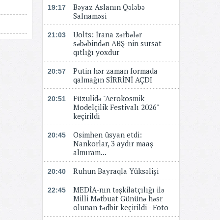
Bəyaz Aslanın Qələbə
19:17
Salnaməsi
Uolts: İrana zərbələr
21:03
səbəbindən ABŞ-nin sursat
qıtlığı yoxdur
Putin hər zaman formada
20:57
qalmağın SİRRİNİ AÇDI
Füzulidə "Aerokosmik
20:51
Modelçilik Festivalı 2026"
keçirildi
Osimhen üsyan etdi:
20:45
Nankorlar, 3 aydır maaş
almıram...
Ruhun Bayraqla Yüksəlişi
20:40
MEDİA-nın təşkilatçılığı ilə
22:45
Milli Mətbuat Gününə həsr
olunan tədbir keçirildi - Foto