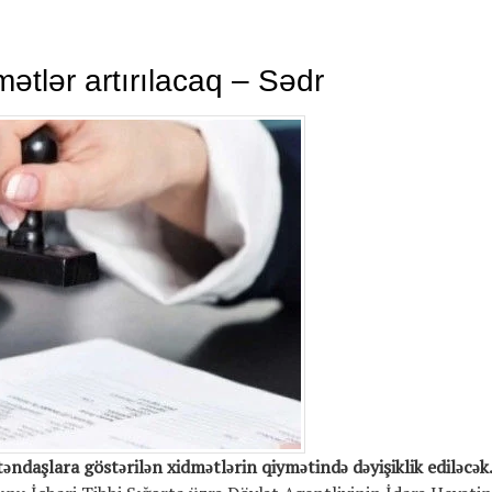
ymətlər artırılacaq – Sədr
təndaşlara göstərilən xidmətlərin qiymətində dəyişiklik ediləcək