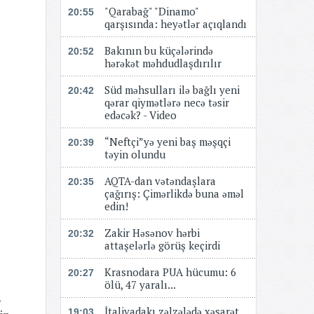
"Qarabağ" "Dinamo"
20:55
qarşısında: heyətlər açıqlandı
Bakının bu küçələrində
20:52
hərəkət məhdudlaşdırılır
Süd məhsulları ilə bağlı yeni
20:42
qərar qiymətlərə necə təsir
edəcək? - Video
“Neftçi”yə yeni baş məşqçi
20:39
təyin olundu
AQTA-dan vətəndaşlara
20:35
çağırış: Çimərlikdə buna əməl
edin!
Zakir Həsənov hərbi
20:32
attaşelərlə görüş keçirdi
Krasnodara PUA hücumu: 6
20:27
ölü, 47 yaralı...
.
İtaliyadakı zəlzələdə xəsarət
19:03