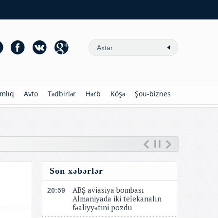
mlıq
Avto
Tədbirlər
Hərb
Köşə
Şou-biznes
Son xəbərlər
ABŞ aviasiya bombası
20:59
Almaniyada iki telekanalın
fəaliyyətini pozdu