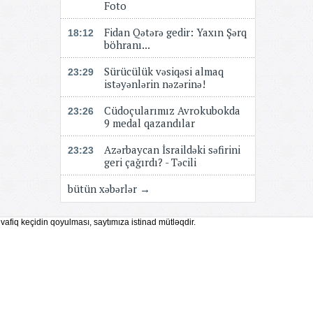
Foto
Fidan Qətərə gedir: Yaxın Şərq
18:12
böhranı...
Sürücülük vəsiqəsi almaq
23:29
istəyənlərin nəzərinə!
Cüdoçularımız Avrokubokda
23:26
9 medal qazandılar
Azərbaycan İsraildəki səfirini
23:23
geri çağırdı? - Təcili
bütün xəbərlər →
vafiq keçidin qoyulması, saytımıza istinad mütləqdir.