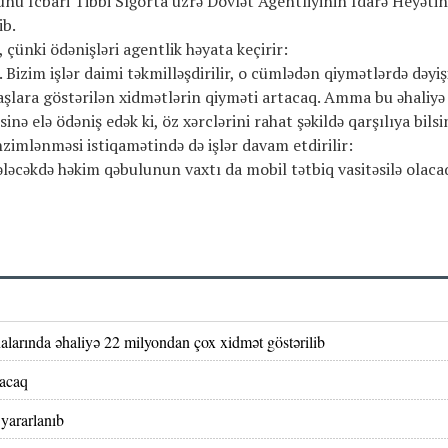
 bunu İcbari Tibbi Sığorta üzrə Dövlət Agentliyinin İdarə Heyəti
ib.
, çünki ödənişləri agentlik həyata keçirir:
. Bizim işlər daimi təkmilləşdirilir, o cümlədən qiymətlərdə dəyiş
ndaşlara göstərilən xidmətlərin qiyməti artacaq. Amma bu əhaliyə
inə elə ödəniş edək ki, öz xərclərini rahat şəkildə qarşılıya bilsi
nzimlənməsi istiqamətində də işlər davam etdirilir:
ələcəkdə həkim qəbulunun vaxtı da mobil tətbiq vasitəsilə olaca
analarında əhaliyə 22 milyondan çox xidmət göstərilib
lacaq
 yararlanıb