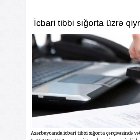
İcbari tibbi sığorta üzrə qi
Azərbaycanda icbari tibbi sığorta çərçivəsində və