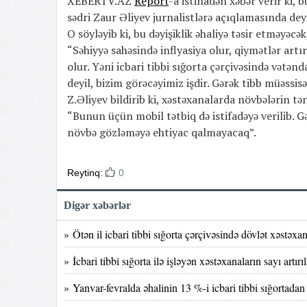
XEBERTV.AZ
Report
-a istinadən xəbər verir ki,
sədri Zaur Əliyev jurnalistlərə açıqlamasında dey
O söyləyib ki, bu dəyişiklik əhaliyə təsir etməyəcək
“Səhiyyə sahəsində inflyasiya olur, qiymətlər artır
olur. Yəni icbari tibbi sığorta çərçivəsində vətə
deyil, bizim görəcəyimiz işdir. Gərək tibb müəssisəs
Z.Əliyev bildirib ki, xəstəxanalarda növbələrin tə
“Bunun üçün mobil tətbiq də istifadəyə verilib. G
növbə gözləməyə ehtiyac qalmayacaq”.
Reytinq:
0
Digər xəbərlər
» Ötən il icbari tibbi sığorta çərçivəsində dövlət xəstəx
» İcbari tibbi sığorta ilə işləyən xəstəxanaların sayı artırı
» Yanvar-fevralda əhalinin 13 %-i icbari tibbi sığortadan