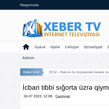
Haqqımızda
Siyasət
Əyalət
Cəmiyyət
İqtisadiyyat
S
Reklam
Xəbər lenti
20:52 – Bakının bu küçələrində hərəkət mə
İcbari tibbi sığorta üzrə qiym
04.07.2023, 12:08,
Cəmiyyət