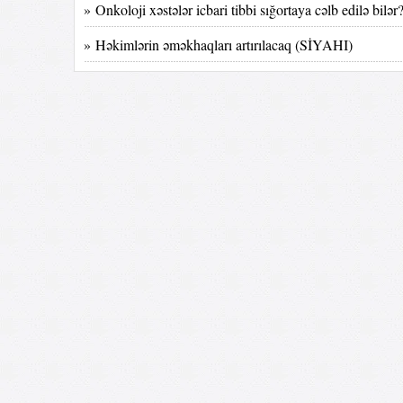
» Onkoloji xəstələr icbari tibbi sığortaya cəlb edilə b
» Həkimlərin əməkhaqları artırılacaq (SİYAHI)