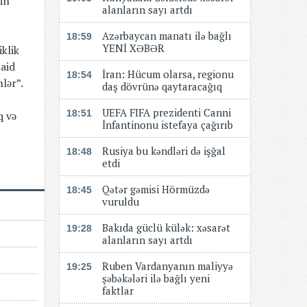
nin
alanların sayı artdı
Azərbaycan manatı ilə bağlı
18:59
YENİ XƏBƏR
iklik
 aid
​​​​​​​İran: Hücum olarsa, regionu
18:54
nlər”.
daş dövrünə qaytaracağıq
UEFA FIFA prezidenti Canni
18:51
q və
İnfantinonu istefaya çağırıb
Rusiya bu kəndləri də işğal
18:48
etdi
Qətər gəmisi Hörmüzdə
18:45
vuruldu
Bakıda güclü külək: xəsarət
19:28
alanların sayı artdı
Ruben Vardanyanın maliyyə
19:25
şəbəkələri ilə bağlı yeni
faktlar