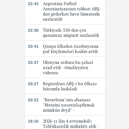
Argentina Futbol
22:42
Assosiasiyasının rəhbəri ABŞ-
dən gedərkən hava limanında
saxlanılıb
Türkiyədə 350-dən çox
22:36
qanunsuz miqrant saxlanıldı
Qonşu ölkədən Azərbaycana
20:41
pul köçürmələri kəskin artdı
Ukrayna ordusu bu şəhəri
20:37
azad etdi - Əməliyyatın
videosu
Regionİran ABŞ-ı bu ölkəyə
20:27
hücumla hədələdi
"Barselona"nın əfsanəsi:
20:22
"Messini zərərsizləşdirmək
mümkün deyil" -
2026-cı ilin 4 avtomobili:
18:16
Təhlükəsizlik mükafatı aldı -