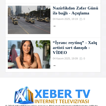
Nazirlikdən Zəfər Günü
ilə bağlı - Açıqlama
04 Kasım 2025, 19:19
0
→
“İyrənc reytinq” - Xalq
artisti sərt danışdı -
VİDEO
04 Kasım 2025, 19:09
0
→