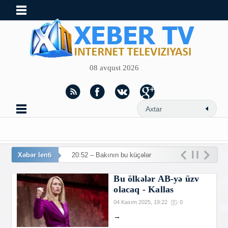
08 avqust 2026
Xəbər lenti
20:52 – Bakının bu küçələrində
Bu ölkələr AB-yə üzv
olacaq - Kallas
04 Kasım 2025, 19:22
0
→