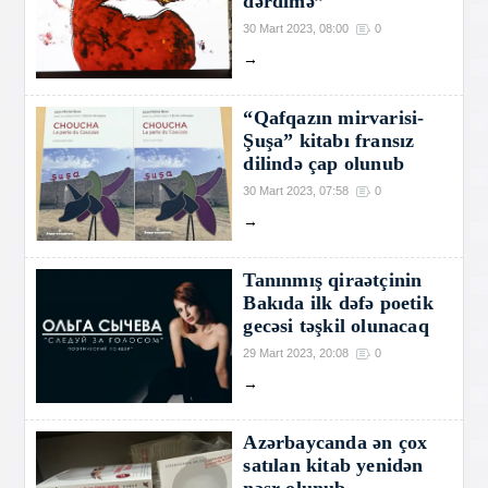
dərdimə”
30 Mart 2023, 08:00
0
→
“Qafqazın mirvarisi-
Şuşa” kitabı fransız
dilində çap olunub
30 Mart 2023, 07:58
0
→
Tanınmış qiraətçinin
Bakıda ilk dəfə poetik
gecəsi təşkil olunacaq
29 Mart 2023, 20:08
0
→
Azərbaycanda ən çox
satılan kitab yenidən