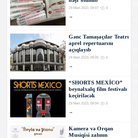
nəşr olunub
29 Mart 2023, 09:07
0
→
Gənc Tamaşaçılar Teatrı
aprel repertuarını
açıqlayıb
29 Mart 2023, 09:05
0
→
“SHORTS MEXİCO”
beynəlxalq film festivalı
keçiriləcək
29 Mart 2023, 09:04
0
→
Kamera və Orqan
Musiqisi zalının