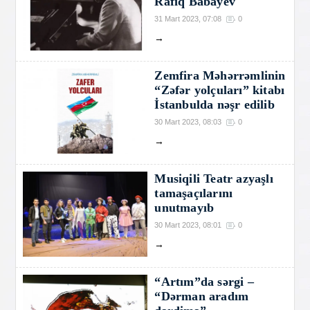
Rafiq Babayev
31 Mart 2023, 07:08
0
→
Zemfira Məhərrəmlinin
“Zəfər yolçuları” kitabı
İstanbulda nəşr edilib
30 Mart 2023, 08:03
0
→
Musiqili Teatr azyaşlı
tamaşaçılarını
unutmayıb
30 Mart 2023, 08:01
0
→
“Artım”da sərgi –
“Dərman aradım