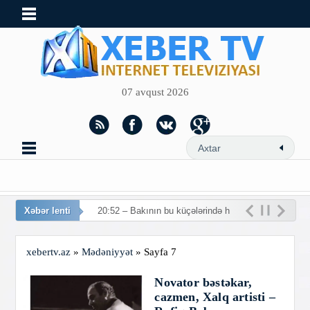
07 avqust 2026
Xəbər lenti
20:52 – Bakının bu küçələrində
hərəkət mə
xebertv.az
»
Mədəniyyət
» Sayfa 7
Novator bəstəkar,
cazmen, Xalq artisti –