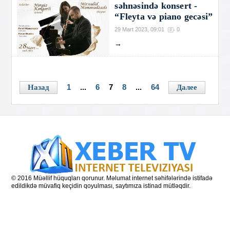
səhnəsində konsert -
“Fleyta və piano gecəsi”
29 Mart 2023, 09:01
0
→
1
...
6
7
8
...
64
Назад
Далее
© 2016 Müəllif hüquqları qorunur. Məlumat internet səhifələrində istifadə
edildikdə müvafiq keçidin qoyulması, saytımıza istinad mütləqdir.