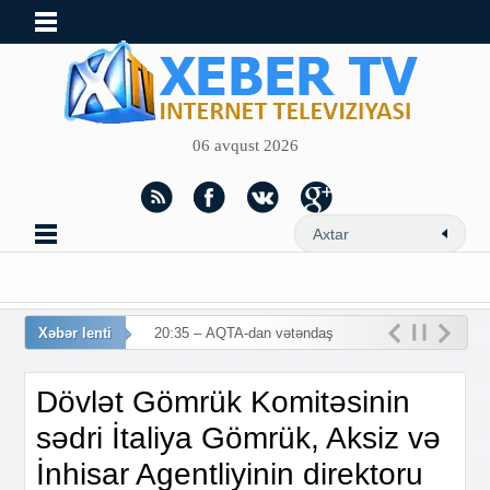
06 avqust 2026
Xəbər lenti
20:35 – AQTA-dan vətəndaşlara
ça
Dövlət Gömrük Komitəsinin
sədri İtaliya Gömrük, Aksiz və
İnhisar Agentliyinin direktoru