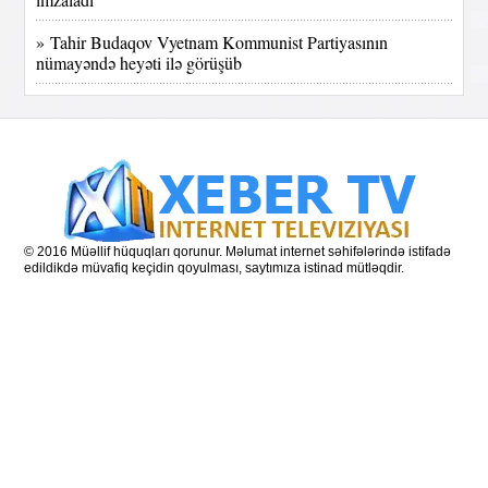
» Tahir Budaqov Vyetnam Kommunist Partiyasının
nümayəndə heyəti ilə görüşüb
© 2016 Müəllif hüquqları qorunur. Məlumat internet səhifələrində istifadə
edildikdə müvafiq keçidin qoyulması, saytımıza istinad mütləqdir.