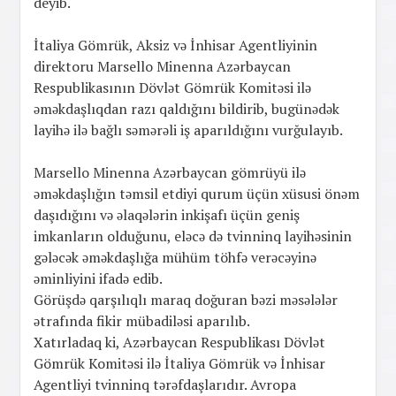
deyib.
İtaliya Gömrük, Aksiz və İnhisar Agentliyinin
direktoru Marsello Minenna Azərbaycan
Respublikasının Dövlət Gömrük Komitəsi ilə
əməkdaşlıqdan razı qaldığını bildirib, bugünədək
layihə ilə bağlı səmərəli iş aparıldığını vurğulayıb.
Marsello Minenna Azərbaycan gömrüyü ilə
əməkdaşlığın təmsil etdiyi qurum üçün xüsusi önəm
daşıdığını və əlaqələrin inkişafı üçün geniş
imkanların olduğunu, eləcə də tvinninq layihəsinin
gələcək əməkdaşlığa mühüm töhfə verəcəyinə
əminliyini ifadə edib.
Görüşdə qarşılıqlı maraq doğuran bəzi məsələlər
ətrafında fikir mübadiləsi aparılıb.
Xatırladaq ki, Azərbaycan Respublikası Dövlət
Gömrük Komitəsi ilə İtaliya Gömrük və İnhisar
Agentliyi tvinninq tərəfdaşlarıdır. Avropa