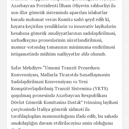
Azərbaycan Prezidenti İlham Əliyevin rəhbərliyi ilə
son illər gömrük sistemində aparılan islahatlar
barədə məlumat verən Komitə sədri qeyd edib ki,
həyata keçirilən yeniliklərin və innovativ layihələrin
hesabına gömrük əməliyyatlarının sadələşdirilməsi,
sərhədkeçmə proseslərinin sürətləndirilməsi,
məmur-vətəndaş təmasının minimuma endirilməsi
istiqamətində mühüm nailiyyətlər əldə olunub.
Səfər Mehdiyev “Ümumi Tranzit Proseduru
Konvensiyası, Mallarla Ticarətdə Sənədləşmənin
Sadələşdirilməsi Konvensiyası və Yeni
Kompüterləşdirilmiş Tranzit Sisteminə (YKTS)
qoşulmaq prosesində Azərbaycan Respublikası
Dövlət Gömrük Komitəsinə Dəstək” tvinninq layihəsi
çərçivəsində İtaliya gömrük xidməti ilə
tərəfdaşlıqdan məmnunluğunu ifadə edib, bu sahədə
əməkdaşlığın davam etdiriləcəyinə əmin olduğunu