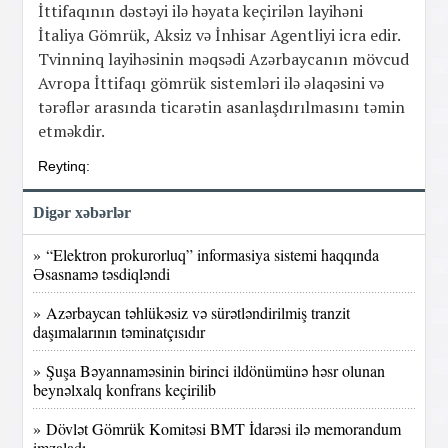
İttifaqının dəstəyi ilə həyata keçirilən layihəni
İtaliya Gömrük, Aksiz və İnhisar Agentliyi icra edir.
Tvinninq layihəsinin məqsədi Azərbaycanın mövcud
Avropa İttifaqı gömrük sistemləri ilə əlaqəsini və
tərəflər arasında ticarətin asanlaşdırılmasını təmin
etməkdir.
Reytinq:
Digər xəbərlər
» “Elektron prokurorluq” informasiya sistemi haqqında
Əsasnamə təsdiqləndi
» Azərbaycan təhlükəsiz və sürətləndirilmiş tranzit
daşımalarının təminatçısıdır
» Şuşa Bəyannaməsinin birinci ildönümünə həsr olunan
beynəlxalq konfrans keçirilib
» Dövlət Gömrük Komitəsi BMT İdarəsi ilə memorandum
imzaladı