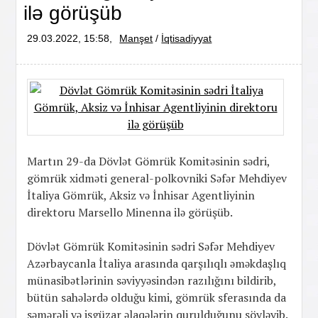
ilə görüşüb
29.03.2022, 15:58,
Manşet
/
İqtisadiyyat
Martın 29-da Dövlət Gömrük Komitəsinin sədri,
gömrük xidməti general-polkovniki Səfər Mehdiyev
İtaliya Gömrük, Aksiz və İnhisar Agentliyinin
direktoru Marsello Minenna ilə görüşüb.
Dövlət Gömrük Komitəsinin sədri Səfər Mehdiyev
Azərbaycanla İtaliya arasında qarşılıqlı əməkdaşlıq
münasibətlərinin səviyyəsindən razılığını bildirib,
bütün sahələrdə olduğu kimi, gömrük sferasında da
səmərəli və işgüzar əlaqələrin qurulduğunu söyləyib.