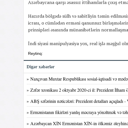
Azərbaycana qarşı əsassız ittihamlarla çıxış etməs
Hazırda bölgədə sülh və sabitliyin təmin edilmə
icrası, o cümlədən erməni qanunsuz birləşmələri
prinsipləri əsasında münasibətlərin normallaşma
İndi siyasi manipulyasiya yox, real işlə məşğul o
Reytinq:
Digər xəbərlər
» Naxçıvan Muxtar Respublikası sosial-iqtisadi və mədə
» Zəfər xronikası 2 oktyabr 2020-ci il: Prezident İlham 
» ABŞ səfərinin nəticələri: Prezident detalları açıqladı -
» Ermənistanın fikirləri yanlış məcraya yönəltmək və t
» Azərbaycan XİN Ermənistan XİN-in ölkəmiz əleyhinə 