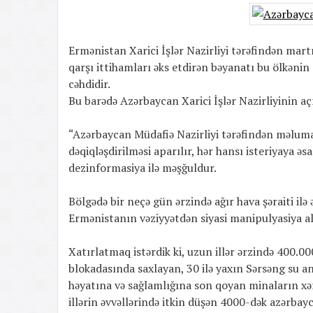
Ermənistan Xarici İşlər Nazirliyi tərəfindən mart
qarşı ittihamları əks etdirən bəyanatı bu ölkənin
cəhdidir.
Bu barədə Azərbaycan Xarici İşlər Nazirliyinin 
“Azərbaycan Müdafiə Nazirliyi tərəfindən məlumat 
dəqiqləşdirilməsi aparılır, hər hansı isteriyaya əs
dezinformasiya ilə məşğuldur.
Bölgədə bir neçə gün ərzində ağır hava şəraiti ilə
Ermənistanın vəziyyətdən siyasi manipulyasiya alə
Xatırlatmaq istərdik ki, uzun illər ərzində 400.
blokadasında saxlayan, 30 ilə yaxın Sərsəng su a
həyatına və sağlamlığına son qoyan minaların x
illərin əvvəllərində itkin düşən 4000-dək azərbay