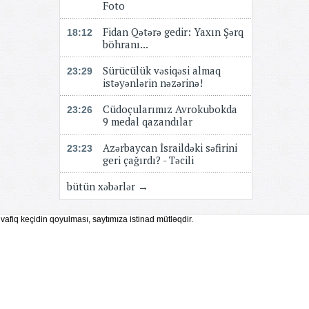
Foto
Fidan Qətərə gedir: Yaxın Şərq
18:12
böhranı...
Sürücülük vəsiqəsi almaq
23:29
istəyənlərin nəzərinə!
Cüdoçularımız Avrokubokda
23:26
9 medal qazandılar
Azərbaycan İsraildəki səfirini
23:23
geri çağırdı? - Təcili
bütün xəbərlər →
vafiq keçidin qoyulması, saytımıza istinad mütləqdir.