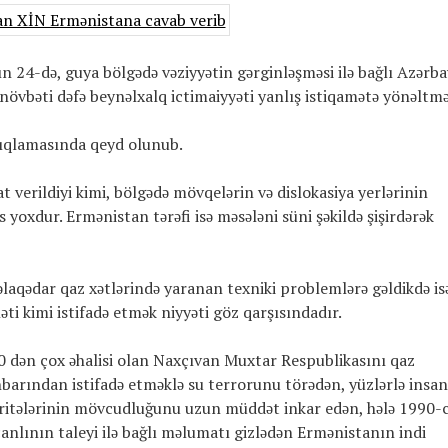
ın 24-də, guya bölgədə vəziyyətin gərginləşməsi ilə bağlı Azərb
 növbəti dəfə beynəlxalq ictimaiyyəti yanlış istiqamətə yönəltm
açıqlamasında qeyd olunub.
verildiyi kimi, bölgədə mövqelərin və dislokasiya yerlərinin
as yoxdur. Ermənistan tərəfi isə məsələni süni şəkildə şişirdərək
 əlaqədar qaz xətlərində yaranan texniki problemlərə gəldikdə is
ti kimi istifadə etmək niyyəti göz qarşısındadır.
000 dən çox əhalisi olan Naxçıvan Muxtar Respublikasını qaz
nbarından istifadə etməklə su terrorunu törədən, yüzlərlə insa
əritələrinin mövcudluğunu uzun müddət inkar edən, hələ 1990-c
canlının taleyi ilə bağlı məlumatı gizlədən Ermənistanın indi