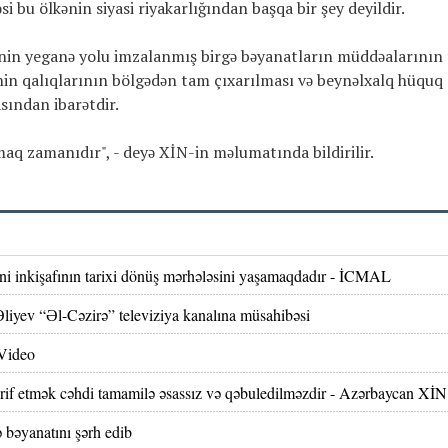
i bu ölkənin siyasi riyakarlığından başqa bir şey deyildir.
sinin yeganə yolu imzalanmış birgə bəyanatların müddəalarının
nin qalıqlarının bölgədən tam çıxarılması və beynəlxalq hüquq
sından ibarətdir.
lmaq zamanıdır", - deyə XİN-in məlumatında bildirilir.
ni inkişafının tarixi dönüş mərhələsini yaşamaqdadır - İCMAL
Əliyev “Əl-Cəzirə” televiziya kanalına müsahibəsi
 Video
əhrif etmək cəhdi tamamilə əsassız və qəbuledilməzdir - Azərbaycan XİN
bəyanatını şərh edib