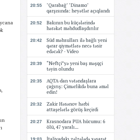
"Qarabağ" "Dinamo"
20:55
qarşısında: heyətlər açıqlandı
aycana
Bakının bu küçələrində
20:52
hərəkət məhdudlaşdırılır
ək
Süd məhsulları ilə bağlı yeni
20:42
qərar qiymətlərə necə təsir
edəcək? - Video
“Neftçi”yə yeni baş məşqçi
20:39
təyin olundu
AQTA-dan vətəndaşlara
20:35
çağırış: Çimərlikdə buna əməl
ə,
edin!
Zakir Həsənov hərbi
20:32
attaşelərlə görüş keçirdi
nın
Krasnodara PUA hücumu: 6
20:27
ölü, 47 yaralı...
ı
İtaliyadakı zəlzələdə xəsarət
19:03