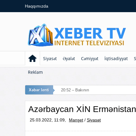
Haqqımızda
Siyasət
Əyalət
Cəmiyyət
İqtisadiyyat
S
Reklam
Xəbər lenti
20:52 – Bakının bu küçələrində hərə
Azərbaycan XİN Ermənistan
25.03.2022, 11:09,
Manşet
/
Siyasət