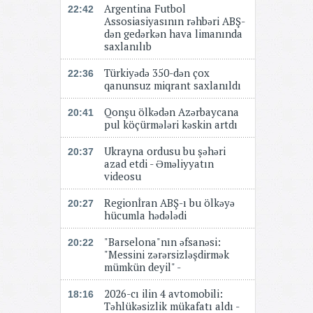
Argentina Futbol
22:42
Assosiasiyasının rəhbəri ABŞ-
dən gedərkən hava limanında
saxlanılıb
Türkiyədə 350-dən çox
22:36
qanunsuz miqrant saxlanıldı
Qonşu ölkədən Azərbaycana
20:41
pul köçürmələri kəskin artdı
Ukrayna ordusu bu şəhəri
20:37
azad etdi - Əməliyyatın
videosu
Regionİran ABŞ-ı bu ölkəyə
20:27
hücumla hədələdi
"Barselona"nın əfsanəsi:
20:22
"Messini zərərsizləşdirmək
mümkün deyil" -
2026-cı ilin 4 avtomobili:
18:16
Təhlükəsizlik mükafatı aldı -