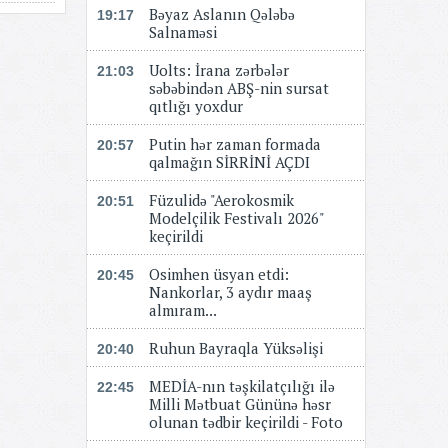
Bəyaz Aslanın Qələbə
19:17
Salnaməsi
Uolts: İrana zərbələr
21:03
səbəbindən ABŞ-nin sursat
qıtlığı yoxdur
Putin hər zaman formada
20:57
qalmağın SİRRİNİ AÇDI
Füzulidə "Aerokosmik
20:51
Modelçilik Festivalı 2026"
keçirildi
Osimhen üsyan etdi:
20:45
Nankorlar, 3 aydır maaş
almıram...
Ruhun Bayraqla Yüksəlişi
20:40
MEDİA-nın təşkilatçılığı ilə
22:45
Milli Mətbuat Gününə həsr
olunan tədbir keçirildi - Foto