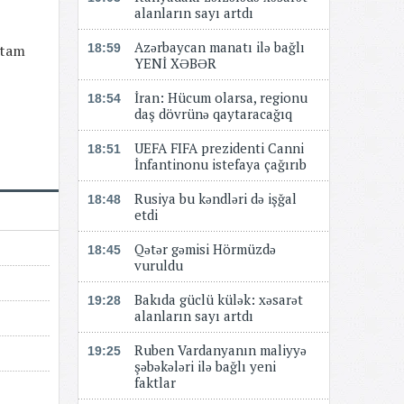
alanların sayı artdı
Azərbaycan manatı ilə bağlı
 tam
18:59
YENİ XƏBƏR
​​​​​​​İran: Hücum olarsa, regionu
18:54
daş dövrünə qaytaracağıq
UEFA FIFA prezidenti Canni
18:51
İnfantinonu istefaya çağırıb
Rusiya bu kəndləri də işğal
18:48
etdi
Qətər gəmisi Hörmüzdə
18:45
vuruldu
Bakıda güclü külək: xəsarət
19:28
alanların sayı artdı
Ruben Vardanyanın maliyyə
19:25
şəbəkələri ilə bağlı yeni
faktlar