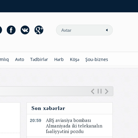
mlıq
Avto
Tədbirlər
Hərb
Köşə
Şou-biznes
Son xəbərlər
ABŞ aviasiya bombası
20:59
Almaniyada iki telekanalın
fəaliyyətini pozdu