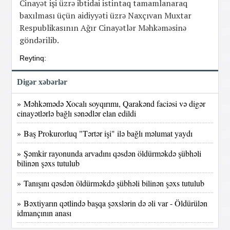
Cinayət işi üzrə ibtidai istintaq tamamlanaraq
baxılması üçün aidiyyəti üzrə Naxçıvan Muxtar
Respublikasının Ağır Cinayətlər Məhkəməsinə
göndərilib.
Reytinq:
Digər xəbərlər
» Məhkəmədə Xocalı soyqırımı, Qarakənd faciəsi və digər
cinayətlərlə bağlı sənədlər elan edildi
» Baş Prokurorluq "Tərtər işi" ilə bağlı məlumat yaydı
» Şəmkir rayonunda arvadını qəsdən öldürməkdə şübhəli
bilinən şəxs tutulub
» Tanışını qəsdən öldürməkdə şübhəli bilinən şəxs tutulub
» Bəxtiyarın qətlində başqa şəxslərin də əli var - Öldürülən
idmançının anası