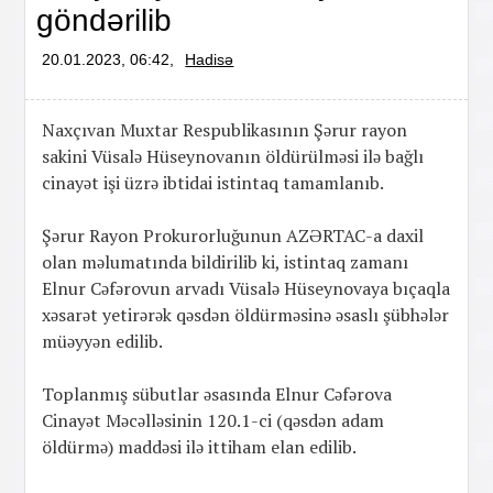
göndərilib
20.01.2023, 06:42,
Hadisə
Naxçıvan Muxtar Respublikasının Şərur rayon
sakini Vüsalə Hüseynovanın öldürülməsi ilə bağlı
cinayət işi üzrə ibtidai istintaq tamamlanıb.
Şərur Rayon Prokurorluğunun AZƏRTAC-a daxil
olan məlumatında bildirilib ki, istintaq zamanı
Elnur Cəfərovun arvadı Vüsalə Hüseynovaya bıçaqla
xəsarət yetirərək qəsdən öldürməsinə əsaslı şübhələr
müəyyən edilib.
Toplanmış sübutlar əsasında Elnur Cəfərova
Cinayət Məcəlləsinin 120.1-ci (qəsdən adam
öldürmə) maddəsi ilə ittiham elan edilib.