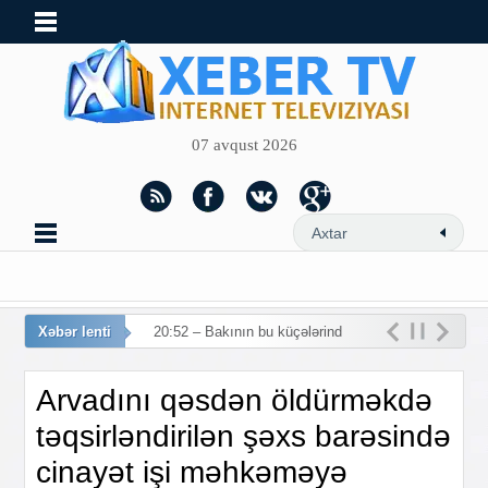
07 avqust 2026
Xəbər lenti
20:52 – Bakının bu küçələrində h
Arvadını qəsdən öldürməkdə
təqsirləndirilən şəxs barəsində
cinayət işi məhkəməyə