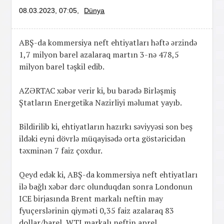
08.03.2023, 07:05,
Dünya
ABŞ-da kommersiya neft ehtiyatları həftə ərzində
1,7 milyon barel azalaraq martın 3-nə 478,5
milyon barel təşkil edib.
AZƏRTAC xəbər verir ki, bu barədə Birləşmiş
Ştatların Energetika Nazirliyi məlumat yayıb.
Bildirilib ki, ehtiyatların hazırkı səviyyəsi son beş
ildəki eyni dövrlə müqayisədə orta göstəricidən
təxminən 7 faiz çoxdur.
Qeyd edək ki, ABŞ-da kommersiya neft ehtiyatları
ilə bağlı xəbər dərc olunduqdan sonra Londonun
ICE birjasında Brent markalı neftin may
fyuçerslərinin qiyməti 0,35 faiz azalaraq 83
dollar/barel, WTI markalı neftin aprel