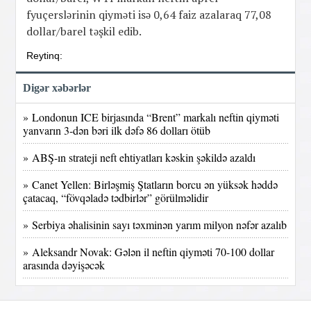
fyuçerslərinin qiyməti isə 0,64 faiz azalaraq 77,08
dollar/barel təşkil edib.
Reytinq:
Digər xəbərlər
» Londonun ICE birjasında “Brent” markalı neftin qiyməti
yanvarın 3-dən bəri ilk dəfə 86 dolları ötüb
» ABŞ-ın strateji neft ehtiyatları kəskin şəkildə azaldı
» Canet Yellen: Birləşmiş Ştatların borcu ən yüksək həddə
çatacaq, “fövqəladə tədbirlər” görülməlidir
» Serbiya əhalisinin sayı təxminən yarım milyon nəfər azalıb
» Aleksandr Novak: Gələn il neftin qiyməti 70-100 dollar
arasında dəyişəcək