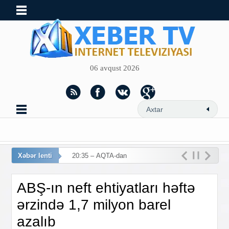
06 avqust 2026
Xəbər lenti
20:35 – AQTA-dan vət
ABŞ-ın neft ehtiyatları həftə
ərzində 1,7 milyon barel
azalıb