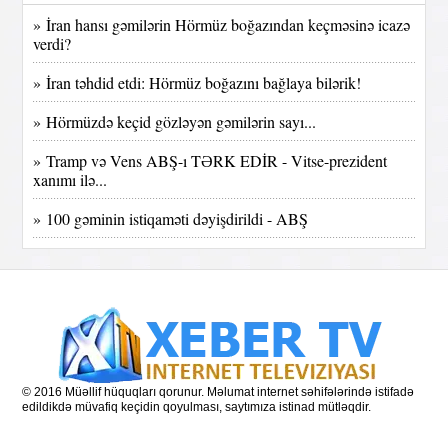
» İran hansı gəmilərin Hörmüz boğazından keçməsinə icazə
verdi?
» İran təhdid etdi: Hörmüz boğazını bağlaya bilərik!
» Hörmüzdə keçid gözləyən gəmilərin sayı...
» Tramp və Vens ABŞ-ı TƏRK EDİR - Vitse-prezident
xanımı ilə...
» 100 gəminin istiqaməti dəyişdirildi - ABŞ
© 2016 Müəllif hüquqları qorunur. Məlumat internet səhifələrində istifadə
edildikdə müvafiq keçidin qoyulması, saytımıza istinad mütləqdir.