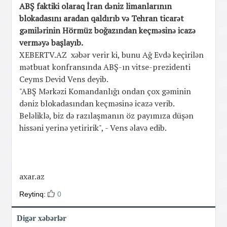
ABŞ faktiki olaraq İran dəniz limanlarının
blokadasını aradan qaldırıb və Tehran ticarət
gəmilərinin Hörmüz boğazından keçməsinə icazə
verməyə başlayıb.
XEBERTV.AZ xəbər verir ki, bunu Ağ Evdə keçirilən
mətbuat konfransında ABŞ-ın vitse-prezidenti
Ceyms Devid Vens deyib.
"ABŞ Mərkəzi Komandanlığı ondan çox gəminin
dəniz blokadasından keçməsinə icazə verib.
Beləliklə, biz də razılaşmanın öz payımıza düşən
hissəni yerinə yetiririk", - Vens əlavə edib.
axar.az
Reytinq:
0
Digər xəbərlər