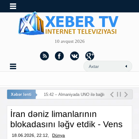
10 avqust 2026
Xəbər lenti
15:42 – Almaniyada UNO ilə bağlı
rekord artım: 14 min məlumat.
İran dəniz limanlarının
blokadasını ləğv etdik - Vens
18.06.2026, 22:12,
Dünya