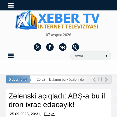
07 avqust 2026
Xəbər lenti
20:52 – Bakının bu küçələrində
hərəkət məhdudlaşdırılı
Zelenski açıqladı: ABŞ-a bu il
dron ixrac edəcəyik!
25.09.2025, 20:31,
Dünya