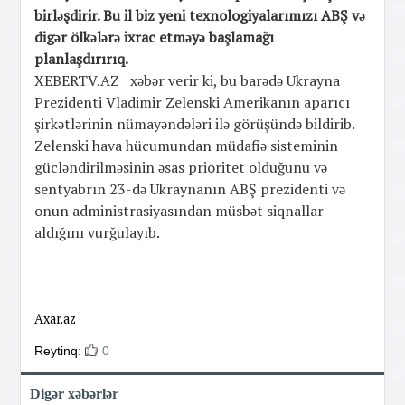
birləşdirir. Bu il biz yeni texnologiyalarımızı ABŞ və
digər ölkələrə ixrac etməyə başlamağı
planlaşdırırıq.
XEBERTV.AZ xəbər verir ki, bu barədə Ukrayna
Prezidenti Vladimir Zelenski Amerikanın aparıcı
şirkətlərinin nümayəndələri ilə görüşündə bildirib.
Zelenski hava hücumundan müdafiə sisteminin
gücləndirilməsinin əsas prioritet olduğunu və
sentyabrın 23-də Ukraynanın ABŞ prezidenti və
onun administrasiyasından müsbət siqnallar
aldığını vurğulayıb.
Axar.az
Reytinq:
0
Digər xəbərlər