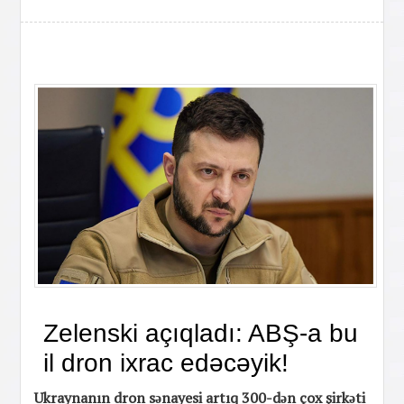
Zelenski açıqladı: ABŞ-a bu
il dron ixrac edəcəyik!
Ukraynanın dron sənayesi artıq 300-dən çox şirkəti