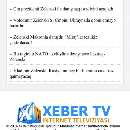
» Çin prezidenti Zelenski ilə danışmaq istədiyini açıqladı
» Volodimir Zelenski Si Cinpini Ukraynada qəbul etməyə
hazırdır
» Zelenski Makronla danışdı: "Miraj"lar tezliklə
çatdırılacaq!
» Bu regionu NATO üzvlüyünə dəyişməyə hazırıq -
Zelenski
» Vladimir Zelenski: Rusiyanın heç bir hücumu cavabsız
qalmayacaq
© 2016 Müəllif hüquqları qorunur. Məlumat internet səhifələrində istifadə