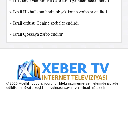
» Husilər dayanmır: Bu dəfə İsrail gəmiləri hədəf alındı
» İsrail Hizbullahın hərbi obyektlərinə zərbələr endirdi
» İsrail ordusu Ceninə zərbələr endirdi
» İsrail Qəzzaya zərbə endirir
© 2016 Müəllif hüquqları qorunur. Məlumat internet səhifələrində istifadə
edildikdə müvafiq keçidin qoyulması, saytımıza istinad mütləqdir.