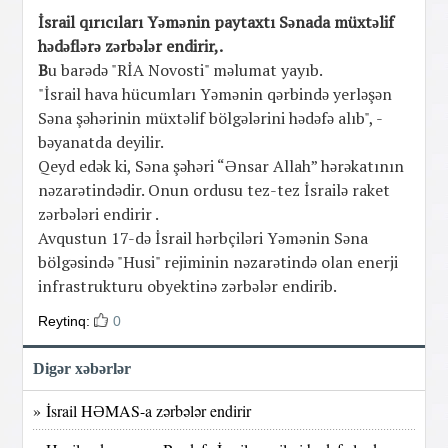
İsrail qırıcıları Yəmənin paytaxtı Sənada müxtəlif
hədəflərə zərbələr endirir,.
B
u barədə "RİA Novosti" məlumat yayıb.
"İsrail hava hücumları Yəmənin qərbində yerləşən
Səna şəhərinin müxtəlif bölgələrini hədəfə alıb", -
bəyanatda deyilir.
Qeyd edək ki, Səna şəhəri “Ənsar Allah” hərəkatının
nəzarətindədir. Onun ordusu tez-tez İsrailə raket
zərbələri endirir .
Avqustun 17-də İsrail hərbçiləri Yəmənin Səna
bölgəsində "Husi" rejiminin nəzarətində olan enerji
infrastrukturu obyektinə zərbələr endirib.
Reytinq:
0
Digər xəbərlər
» İsrail HƏMAS-a zərbələr endirir