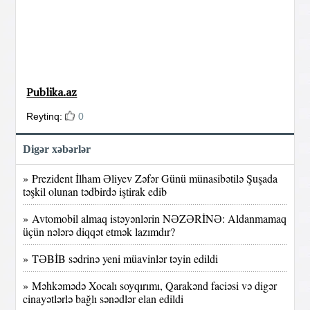
Publika.az
Reytinq:
0
Digər xəbərlər
» Prezident İlham Əliyev Zəfər Günü münasibətilə Şuşada
təşkil olunan tədbirdə iştirak edib
» Avtomobil almaq istəyənlərin NƏZƏRİNƏ: Aldanmamaq
üçün nələrə diqqət etmək lazımdır?
» TƏBİB sədrinə yeni müavinlər təyin edildi
» Məhkəmədə Xocalı soyqırımı, Qarakənd faciəsi və digər
cinayətlərlə bağlı sənədlər elan edildi