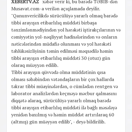
XEBERTV.AZ
xəbər verir ki, bu barədə TƏBİB-dən
Musavat.com-a verilən açıqlamada deyilir.
​"Qanunvericilikdə sürücülüyə yararlı olmaq barədə
tibbi arayışın etibarlılıq müddəti birbaşa
tənzimlənmədiyindən yol hərəkəti iştirakçılarının və
cəmiyyətin yol-nəqliyyat hadisələrindən və onların
nəticələrindən müdafiə olunması və yol hərəkəti
təhlükəsizliyinin təmin edilməsi məqsədilə həmin
tibbi arayışın etibarlılıq müddəti 30 (otuz) gün
olaraq müəyyən edilib.
​Tibbi arayışın qüvvədə olma müddətinin qısa
olması səbəbindən vətəndaşların bir çox hallarda
təkrar tibbi müayinələrdən, o cümlədən rentgen və
laborator analizlərdən keçməyə məcbur qalmasını
diqqətə alaraq, sürücülüyə yararlı olmaq barədə
tibbi arayışın etibarlılıq müddəti ilə bağlı məsələyə
yenidən baxılmış və həmin müddət artırılaraq 60
(altmış) gün müəyyən edilib", - deyə bildirilib.