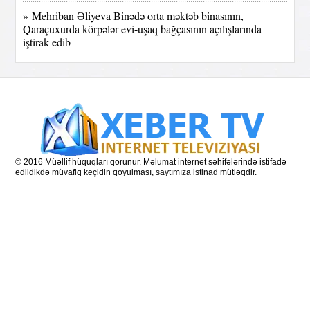
» Mehriban Əliyeva Binədə orta məktəb binasının,
Qaraçuxurda körpələr evi-uşaq bağçasının açılışlarında
iştirak edib
© 2016 Müəllif hüquqları qorunur. Məlumat internet səhifələrində istifadə
edildikdə müvafiq keçidin qoyulması, saytımıza istinad mütləqdir.