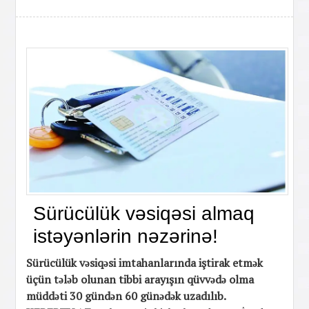
Sürücülük vəsiqəsi almaq
istəyənlərin nəzərinə!
Sürücülük vəsiqəsi imtahanlarında iştirak etmək
üçün tələb olunan tibbi arayışın qüvvədə olma
müddəti 30 gündən 60 günədək uzadılıb.