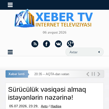
06 avqust 2026
Xəbər lenti
20:35 – AQTA-dan vətəndaşlara
Sürücülük vəsiqəsi almaq
istəyənlərin nəzərinə!
05.07.2026, 23:29,
Avto
/
Hadisə