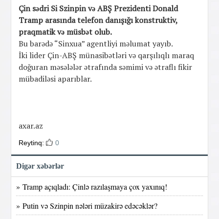
Çin sədri Si Szinpin və ABŞ Prezidenti Donald
Tramp arasında telefon danışığı konstruktiv,
praqmatik və müsbət olub.
Bu barədə “Sinxua” agentliyi məlumat yayıb.
İki lider Çin-ABŞ münasibətləri və qarşılıqlı maraq
doğuran məsələlər ətrafında səmimi və ətraflı fikir
mübadiləsi aparıblar.
axar.az
Reytinq:
0
Digər xəbərlər
» Tramp açıqladı: Çinlə razılaşmaya çox yaxınıq!
» Putin və Szinpin nələri müzakirə edəcəklər?