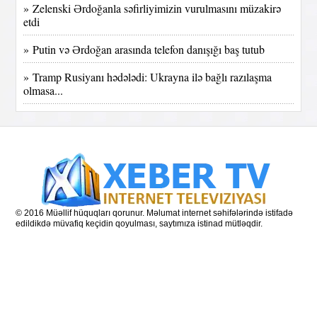
» Zelenski Ərdoğanla səfirliyimizin vurulmasını müzakirə
etdi
» Putin və Ərdoğan arasında telefon danışığı baş tutub
» Tramp Rusiyanı hədələdi: Ukrayna ilə bağlı razılaşma
olmasa...
© 2016 Müəllif hüquqları qorunur. Məlumat internet səhifələrində istifadə
edildikdə müvafiq keçidin qoyulması, saytımıza istinad mütləqdir.