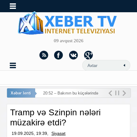
09 avqust 2026
Xəbər lenti
20:52 – Bakının bu küçələrində
hərəkət məhdudlaşdırılır
Tramp və Szinpin nələri
müzakirə etdi?
19.09.2025, 19:39,
Siyasət