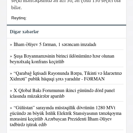
seçki məntəqəsində ən azı 50, ən çoxu 150 seçici ola
bilər.
Reytinq:
Digər xəbərlər
» İlham Əliyev 5 fərman, 1 sərəncam imzaladı
» Şuşa Bəyannaməsinin birinci ildönümünə həsr olunan
beynəlxalq konfrans keçirilib
» “Qarabağ İqtisadi Rayonunda Bərpa, Tikinti və İdarəetmə
Xidməti” publik hüquqi şəxs yaradılır - FƏRMAN
» X Qlobal Bakı Forumunun ikinci günündə dörd panel
iclasında müzakirələr aparılıb
» “Gülüstan” sarayında müstəqillik dövrünün 1280 MVt
gücündə ən böyük İstilik Elektrik Stansiyasının təməlqoyma
mərasimi keçirilib Azərbaycan Prezidenti İlham Əliyev
tədbirdə iştirak edib