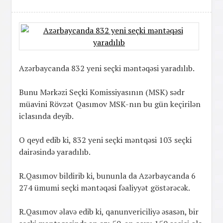
Azərbaycanda 832 yeni seçki məntəqəsi yaradılıb.
Bunu Mərkəzi Seçki Komissiyasının (MSK) sədr
müavini Rövzət Qasımov MSK-nın bu gün keçirilən
iclasında deyib.
O qeyd edib ki, 832 yeni seçki məntqəsi 103 seçki
dairəsində yaradılıb.
R.Qasımov bildirib ki, bununla da Azərbaycanda 6
274 ümumi seçki məntəqəsi fəaliyyət göstərəcək.
R.Qasımov əlavə edib ki, qanunvericiliyə əsasən, bir