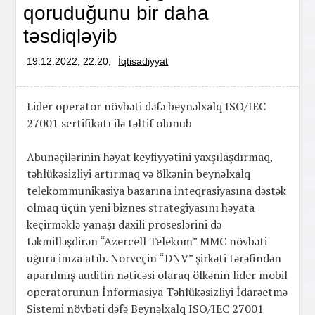
qoruduğunu bir daha
təsdiqləyib
19.12.2022, 22:20,
İqtisadiyyat
Lider operator növbəti dəfə beynəlxalq ISO/IEC
27001 sertifikatı ilə təltif olunub
Abunəçilərinin həyat keyfiyyətini yaxşılaşdırmaq,
təhlükəsizliyi artırmaq və ölkənin beynəlxalq
telekommunikasiya bazarına inteqrasiyasına dəstək
olmaq üçün yeni biznes strategiyasını həyata
keçirməklə yanaşı daxili proseslərini də
təkmilləşdirən “Azercell Telekom” MMC növbəti
uğura imza atıb. Norveçin “DNV” şirkəti tərəfindən
aparılmış auditin nəticəsi olaraq ölkənin lider mobil
operatorunun İnformasiya Təhlükəsizliyi İdarəetmə
Sistemi növbəti dəfə Beynəlxalq ISO/IEC 27001