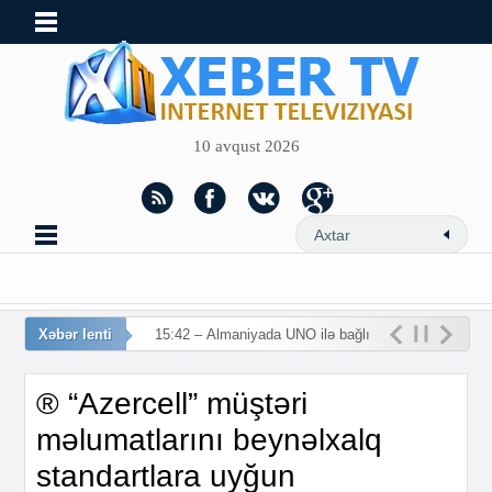
10 avqust 2026
Xəbər lenti
15:
® “Azercell” müştəri
məlumatlarını beynəlxalq
standartlara uyğun