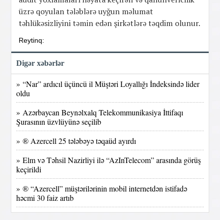
üzrə qoyulan tələblərə uyğun məlumat
təhlükəsizliyini təmin edən şirkətlərə təqdim olunur.
Reytinq:
Digər xəbərlər
» “Nar” ardıcıl üçüncü il Müştəri Loyallığı İndeksində lider
oldu
» Azərbaycan Beynəlxalq Telekommunikasiya İttifaqı
Şurasının üzvlüyünə seçilib
» ® Azercell 25 tələbəyə təqaüd ayırdı
» Elm və Təhsil Nazirliyi ilə “AzInTelecom” arasında görüş
keçirildi
» ® “Azercell” müştərilərinin mobil internetdən istifadə
həcmi 30 faiz artıb