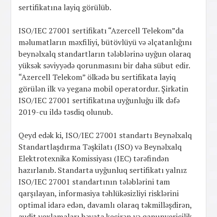
sertifikatına layiq görülüb.
ISO/IEC 27001 sertifikatı “Azercell Telekom”da
məlumatların məxfiliyi, bütövlüyü və əlçatanlığını
beynəlxalq standartların tələblərinə uyğun olaraq
yüksək səviyyədə qorunmasını bir daha sübut edir.
“Azercell Telekom” ölkədə bu sertifikata layiq
görülən ilk və yeganə mobil operatordur. Şirkətin
ISO/IEC 27001 sertifikatına uyğunluğu ilk dəfə
2019-cu ildə təsdiq olunub.
Qeyd edək ki, ISO/IEC 27001 standartı Beynəlxalq
Standartlaşdırma Təşkilatı (ISO) və Beynəlxalq
Elektrotexnika Komissiyası (IEC) tərəfindən
hazırlanıb. Standarta uyğunluq sertifikatı yalnız
ISO/IEC 27001 standartının tələblərini tam
qarşılayan, informasiya təhlükəsizliyi risklərini
optimal idarə edən, davamlı olaraq təkmilləşdirən,
audit yoxlamaları həyata keçirən və qanunvericilik