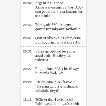
Argentina Futbol
22:42
Assosiasiyasının rəhbəri ABŞ-
dən gedərkən hava limanında
saxlanılıb
Türkiyədə 350-dən çox
22:36
qanunsuz miqrant saxlanıldı
Qonşu ölkədən Azərbaycana
20:41
pul köçürmələri kəskin artdı
Ukrayna ordusu bu şəhəri
20:37
azad etdi - Əməliyyatın
videosu
Regionİran ABŞ-ı bu ölkəyə
20:27
hücumla hədələdi
"Barselona"nın əfsanəsi:
20:22
"Messini zərərsizləşdirmək
mümkün deyil" -
2026-cı ilin 4 avtomobili:
18:16
Təhlükəsizlik mükafatı aldı -