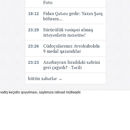
Foto
Fidan Qətərə gedir: Yaxın Şərq
18:12
böhranı...
Sürücülük vəsiqəsi almaq
23:29
istəyənlərin nəzərinə!
Cüdoçularımız Avrokubokda
23:26
9 medal qazandılar
Azərbaycan İsraildəki səfirini
23:23
geri çağırdı? - Təcili
bütün xəbərlər →
vafiq keçidin qoyulması, saytımıza istinad mütləqdir.