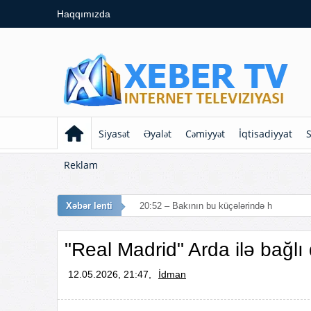
Haqqımızda
Siyasət
Əyalət
Cəmiyyət
İqtisadiyyat
S
Reklam
Xəbər lenti
20:52 – Bakının bu küçələrində hərəkət mə
"Real Madrid" Arda ilə bağlı 
12.05.2026, 21:47,
İdman