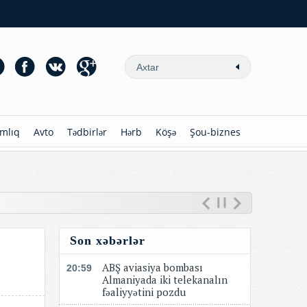
mlıq
Avto
Tədbirlər
Hərb
Köşə
Şou-biznes
Son xəbərlər
ABŞ aviasiya bombası
20:59
Almaniyada iki telekanalın
fəaliyyətini pozdu