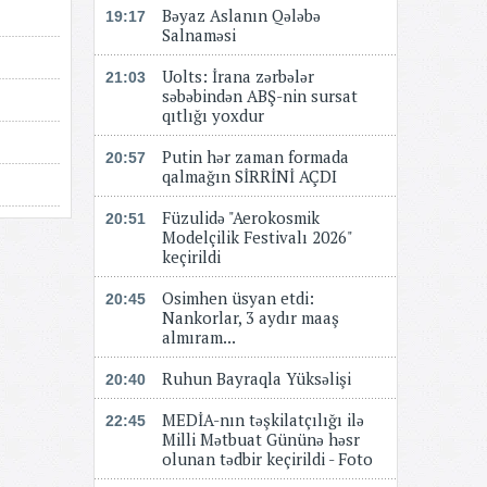
Bəyaz Aslanın Qələbə
19:17
Salnaməsi
Uolts: İrana zərbələr
21:03
səbəbindən ABŞ-nin sursat
qıtlığı yoxdur
Putin hər zaman formada
20:57
qalmağın SİRRİNİ AÇDI
Füzulidə "Aerokosmik
20:51
Modelçilik Festivalı 2026"
keçirildi
Osimhen üsyan etdi:
20:45
Nankorlar, 3 aydır maaş
almıram...
Ruhun Bayraqla Yüksəlişi
20:40
MEDİA-nın təşkilatçılığı ilə
22:45
Milli Mətbuat Gününə həsr
olunan tədbir keçirildi - Foto