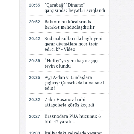
"Qarabağ" "Dinamo"
20:55
qarşısında: heyətlər açıqlandı
Bakının bu küçələrində
20:52
hərəkət məhdudlaşdırılır
Süd məhsulları ilə bağlı yeni
20:42
qərar qiymətlərə necə təsir
edəcək? - Video
“Neftçi”yə yeni baş məşqçi
20:39
təyin olundu
AQTA-dan vətəndaşlara
20:35
çağırış: Çimərlikdə buna əməl
edin!
Zakir Həsənov hərbi
20:32
attaşelərlə görüş keçirdi
Krasnodara PUA hücumu: 6
20:27
ölü, 47 yaralı...
İtaliyadakı zəlzələdə xəsarət
19:03