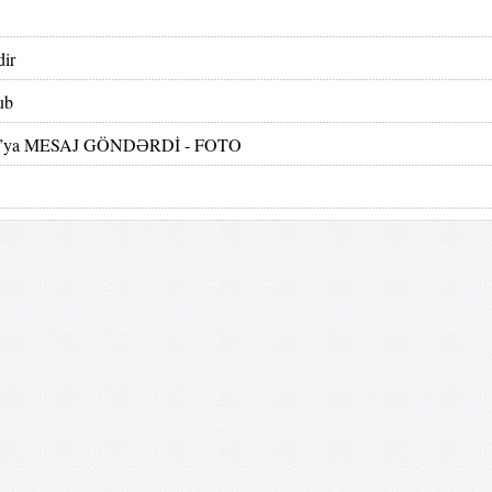
dir
ub
selona”ya MESAJ GÖNDƏRDİ - FOTO