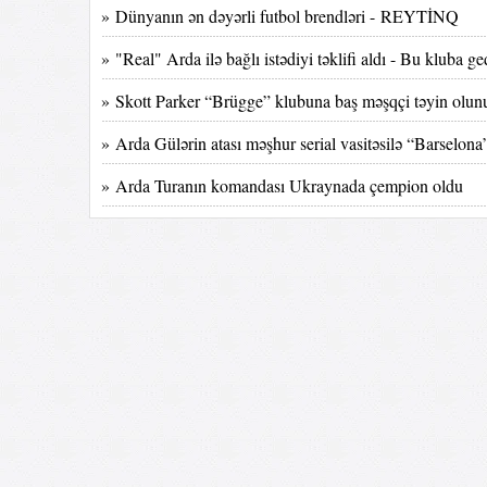
» Dünyanın ən dəyərli futbol brendləri - REYTİNQ
» "Real" Arda ilə bağlı istədiyi təklifi aldı - Bu kluba ge
» Skott Parker “Brügge” klubuna baş məşqçi təyin olun
» Arda Gülərin atası məşhur serial vasitəsilə “Bar
» Arda Turanın komandası Ukraynada çempion oldu