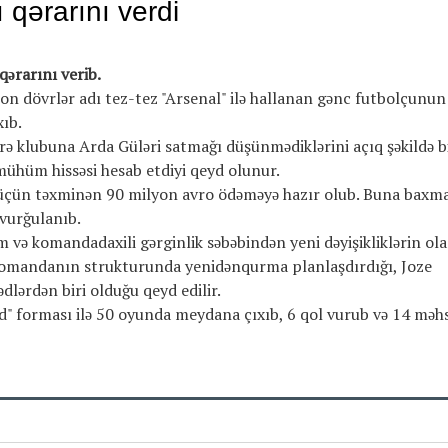
 qərarını verdi
qərarını verib.
, son dövrlər adı tez-tez "Arsenal" ilə hallanan gənc futbolçunun
xıb.
rə klubuna Arda Güləri satmağı düşünmədiklərini açıq şəkildə bi
mühüm hissəsi hesab etdiyi qeyd olunur.
er üçün təxminən 90 milyon avro ödəməyə hazır olub. Buna baxm
vurğulanıb.
və komandadaxili gərginlik səbəbindən yeni dəyişikliklərin ola
n komandanın strukturunda yenidənqurma planlaşdırdığı, Joze
lərdən biri olduğu qeyd edilir.
" forması ilə 50 oyunda meydana çıxıb, 6 qol vurub və 14 məh