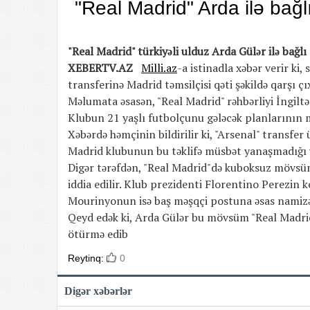
"Real Madrid" Arda ilə bağlı
"Real Madrid" türkiyəli ulduz Arda Gülər ilə bağlı 
XEBERTV.AZ
Milli.az
-a istinadla xəbər verir ki
transferinə Madrid təmsilçisi qəti şəkildə qarşı çı
Məlumata əsasən, "Real Madrid" rəhbərliyi İngiltə
Klubun 21 yaşlı futbolçunu gələcək planlarının 
Xəbərdə həmçinin bildirilir ki, "Arsenal" transf
Madrid klubunun bu təklifə müsbət yanaşmadığı 
Digər tərəfdən, "Real Madrid"də kuboksuz mövsüm 
iddia edilir. Klub prezidenti Florentino Perezi
Mourinyonun isə baş məşqçi postuna əsas namizəd
Qeyd edək ki, Arda Gülər bu mövsüm "Real Madrid
ötürmə edib
Reytinq:
0
Digər xəbərlər