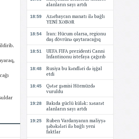
alanların sayı artdı
Azərbaycan manatı ilə bağlı
18:59
YENİ XƏBƏR
​​​​​​​İran: Hücum olarsa, regionu
18:54
daş dövrünə qaytaracağıq
ldirib.
UEFA FIFA prezidenti Canni
18:51
İnfantinonu istefaya çağırıb
ayaraq,
Rusiya bu kəndləri də işğal
18:48
etdi
cağı
Qətər gəmisi Hörmüzdə
18:45
vuruldu
suldar
Bakıda güclü külək: xəsarət
19:28
alanların sayı artdı
Ruben Vardanyanın maliyyə
19:25
şəbəkələri ilə bağlı yeni
faktlar