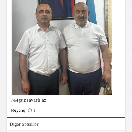
/44gunsavash.az
Reytinq:
1
Digər xəbərlər