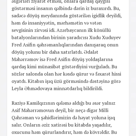
əsgərləri ziyarət etməsi, onlara qardaş qayğısı
göstərməsi insanın qəlbində dərin iz buraxırdı. Bu,
sadəcə döyüş meydanında göstərilən igidlik deyildi,
həm də insaniyyətin, mərhəmətin və vətən
sevgisinin zirvəsi idi. Azərbaycanın ilk könüllü
batalyonlarından birinin yaradıcısı Xudu Xuduyev
Fred Asifin qəhrəmanlıqlarından danışaraq onun
döyüş yolunu bir daha xatırlatdı. Ədalət
Məhərrəmov isə Fred Asifin döyüş yoldaşlarına
qardaş kimi münasibət göstərdiyini vurğuladı. Bu
sözlər salonda olan hər kəsdə qürur və fəxarət hissi
oyatdı. Kitabın işıq üzü görməsində dəstəyinə görə
Leyla Əhmədovaya minnətdarlıq bildirildi.
Raziyə Kamilqızının qələmə aldığı bu əsər yalnız
Asif Məhərrəmovun deyil, bir neçə digər Milli
Qəhrəman və şəhidlərimizin də həyat yoluna işıq
salır. Onların əziz xatirəsi bu kitabda yaşadılır,
oxucunu həm qürurlandırır, həm də kövrəldir. Bu