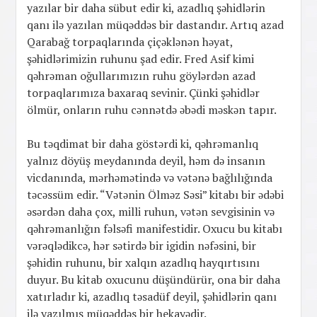
yazılar bir daha sübut edir ki, azadlıq şəhidlərin
qanı ilə yazılan müqəddəs bir dastandır. Artıq azad
Qarabağ torpaqlarında çiçəklənən həyat,
şəhidlərimizin ruhunu şad edir. Fred Asif kimi
qəhrəman oğullarımızın ruhu göylərdən azad
torpaqlarımıza baxaraq sevinir. Çünki şəhidlər
ölmür, onların ruhu cənnətdə əbədi məskən tapır.
Bu təqdimat bir daha göstərdi ki, qəhrəmanlıq
yalnız döyüş meydanında deyil, həm də insanın
vicdanında, mərhəmətində və vətənə bağlılığında
təcəssüm edir. “Vətənin Ölməz Səsi” kitabı bir ədəbi
əsərdən daha çox, milli ruhun, vətən sevgisinin və
qəhrəmanlığın fəlsəfi manifestidir. Oxucu bu kitabı
vərəqlədikcə, hər sətirdə bir igidin nəfəsini, bir
şəhidin ruhunu, bir xalqın azadlıq hayqırtısını
duyur. Bu kitab oxucunu düşündürür, ona bir daha
xatırladır ki, azadlıq təsadüf deyil, şəhidlərin qanı
ilə yazılmış müqəddəs bir hekayədir.