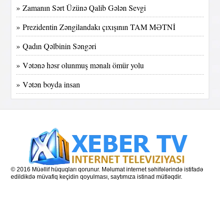
» Zamanın Sərt Üzünə Qalib Gələn Sevgi
» Prezidentin Zəngilandakı çıxışının TAM MƏTNİ
» Qadın Qəlbinin Səngəri
» Vətənə həsr olunmuş mənalı ömür yolu
» Vətən boyda insan
© 2016 Müəllif hüquqları qorunur. Məlumat internet səhifələrində istifadə
edildikdə müvafiq keçidin qoyulması, saytımıza istinad mütləqdir.