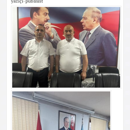
yazıçı-publisist