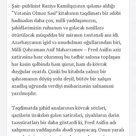
Şair-publisist Raziyə Kamilqızının qələmə aldığı
“Vətənin Ölməz Səsi” kitabının təqdimatı bir ədəbi
hadisədən daha çox, milli yaddaşımızın,
şəhidlərimizin ruhunun və gələcək nəsillərə
ötürüləcək müqəddəs bir mirasın təntənəli anı idi.
Azərbaycanın igid və unudulmaz oğullarından biri,
Milli Qəhrəman Asif Məhərrəmov – Fred Asifin əziz
xatirəsinə həsr olunmuş bu tədbir salona toplaşan
hər kəsin qəlbində həm qürur, həm də kövrək
duyğular oyatdı. Çünki bu kitabda yalnız bir
qəhrəmanın döyüş yolu deyil, bütöv bir xalqın
azadlıq uğrunda verdiyi mübarizənin salnaməsi
yazılmışdır.
Təqdimatda şəhid analarının kövrək sözləri,
qazilərin ürəkdən gələn xatirələri, ziyalıların dərin
təəssüratları bir daha göstərdi ki, Fred Asifin adı
xalqımızın yaddaşında əbədi yaşayacaq. Onun yaralı