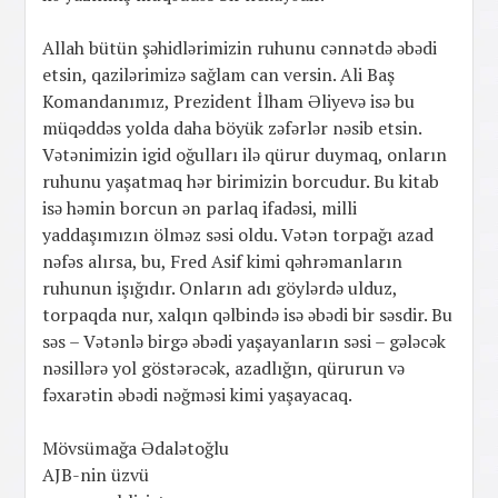
Allah bütün şəhidlərimizin ruhunu cənnətdə əbədi
etsin, qazilərimizə sağlam can versin. Ali Baş
Komandanımız, Prezident İlham Əliyevə isə bu
müqəddəs yolda daha böyük zəfərlər nəsib etsin.
Vətənimizin igid oğulları ilə qürur duymaq, onların
ruhunu yaşatmaq hər birimizin borcudur. Bu kitab
isə həmin borcun ən parlaq ifadəsi, milli
yaddaşımızın ölməz səsi oldu. Vətən torpağı azad
nəfəs alırsa, bu, Fred Asif kimi qəhrəmanların
ruhunun işığıdır. Onların adı göylərdə ulduz,
torpaqda nur, xalqın qəlbində isə əbədi bir səsdir. Bu
səs – Vətənlə birgə əbədi yaşayanların səsi – gələcək
nəsillərə yol göstərəcək, azadlığın, qürurun və
fəxarətin əbədi nəğməsi kimi yaşayacaq.
Mövsümağa Ədalətoğlu
AJB-nin üzvü