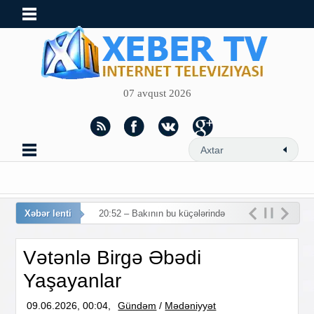
07 avqust 2026
Xəbər lenti
20:52 – Bakının bu küçələrində
hərəkət məhdudlaşdırılır
Vətənlə Birgə Əbədi
Yaşayanlar
09.06.2026, 00:04,
Gündəm
/
Mədəniyyət