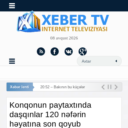
08 avqust 2026
Xəbər lenti
20:52 – Bakının bu küçələrində
Konqonun paytaxtında
daşqınlar 120 nəfərin
həyatına son qoyub