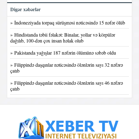
Digər xəbərlər
» İndoneziyada torpaq sürüşməsi nəticəsində 15 nəfər ölüb
» Hindistanda təbii fəlakət: Binalar, yollar və körpülər
dağılıb, 100-dən çox insan həlak olub
» Pakistanda yağışlar 187 nəfərin ölümünə səbəb oldu
» Filippində daşqınlar nəticəsində ölənlərin sayı 32 nəfərə
çatıb
» Filippində daşqınlar nəticəsində ölənlərin sayı 46 nəfərə
çatıb