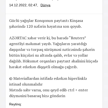
14.12.2022, 02:47,
Dünya
Güclü yağışlar Konqonun paytaxtı Kinşasa
şəhərində 120 nəfərin həyatına son qoyub.
AZƏRTAC xəbər verir ki, bu barədə “Reuters”
agentliyi məlumat yayıb. Yağışların yaratdığı
daşqınlar və torpaq sürüşməsi nəticəsində şəhərin
bütün küçələri su altında qalıb, evlər və yollar
dağılıb. Hökumət orqanları paytaxt əhalisini küçədə
hərəkət edərkən diqqətli olmağa çağırıb.
© Materiallardan istifadə edərkən hiperlinklə
istinad olunmalıdır
Mətndə səhv varsa, onu qeyd edib ctrl + enter
düyməsini basaraq bizə göndərin
Reytinq: