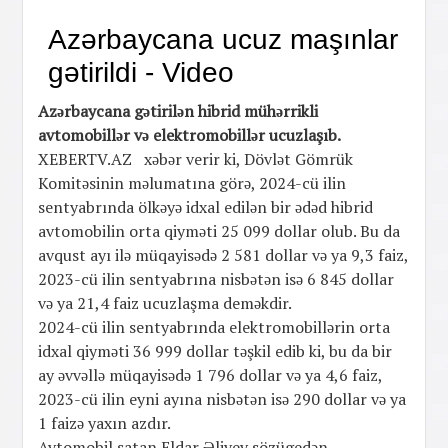
Azərbaycana ucuz maşınlar
gətirildi - Video
Azərbaycana gətirilən hibrid mühərrikli
avtomobillər və elektromobillər ucuzlaşıb.
XEBERTV.AZ
xəbər verir ki, Dövlət Gömrük
Komitəsinin məlumatına görə, 2024-cü ilin
sentyabrında ölkəyə idxal edilən bir ədəd hibrid
avtomobilin orta qiyməti 25 099 dollar olub. Bu da
avqust ayı ilə müqayisədə 2 581 dollar və ya 9,3 faiz,
2023-cü ilin sentyabrına nisbətən isə 6 845 dollar
və ya 21,4 faiz ucuzlaşma deməkdir.
2024-cü ilin sentyabrında elektromobillərin orta
idxal qiyməti 36 999 dollar təşkil edib ki, bu da bir
ay əvvəllə müqayisədə 1 796 dollar və ya 4,6 faiz,
2023-cü ilin eyni ayına nisbətən isə 290 dollar və ya
1 faizə yaxın azdır.
Avtomobil satan Eldar Əliyev sözügedən