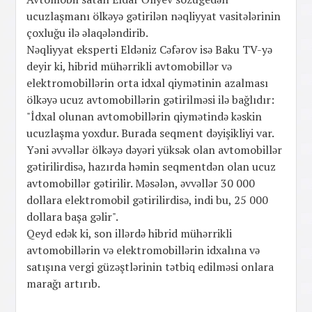
ucuzlaşmanı ölkəyə gətirilən nəqliyyat vasitələrinin
çoxluğu ilə əlaqələndirib.
Nəqliyyat eksperti Eldəniz Cəfərov isə Baku TV-yə
deyir ki, hibrid mühərrikli avtomobillər və
elektromobillərin orta idxal qiymətinin azalması
ölkəyə ucuz avtomobillərin gətirilməsi ilə bağlıdır:
"İdxal olunan avtomobillərin qiymətində kəskin
ucuzlaşma yoxdur. Burada seqment dəyişikliyi var.
Yəni əvvəllər ölkəyə dəyəri yüksək olan avtomobillər
gətirilirdisə, hazırda həmin seqmentdən olan ucuz
avtomobillər gətirilir. Məsələn, əvvəllər 30 000
dollara elektromobil gətirilirdisə, indi bu, 25 000
dollara başa gəlir".
Qeyd edək ki, son illərdə hibrid mühərrikli
avtomobillərin və elektromobillərin idxalına və
satışına vergi güzəştlərinin tətbiq edilməsi onlara
marağı artırıb.