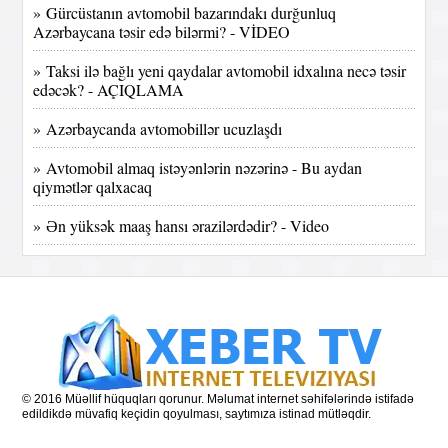
» Gürcüstanın avtomobil bazarındakı durğunluq
Azərbaycana təsir edə bilərmi? - VİDEO
» Taksi ilə bağlı yeni qaydalar avtomobil idxalına necə təsir
edəcək? - AÇIQLAMA
» Azərbaycanda avtomobillər ucuzlaşdı
» Avtomobil almaq istəyənlərin nəzərinə - Bu aydan
qiymətlər qalxacaq
» Ən yüksək maaş hansı ərazilərdədir? - Video
© 2016 Müəllif hüquqları qorunur. Məlumat internet səhifələrində istifadə
edildikdə müvafiq keçidin qoyulması, saytımıza istinad mütləqdir.