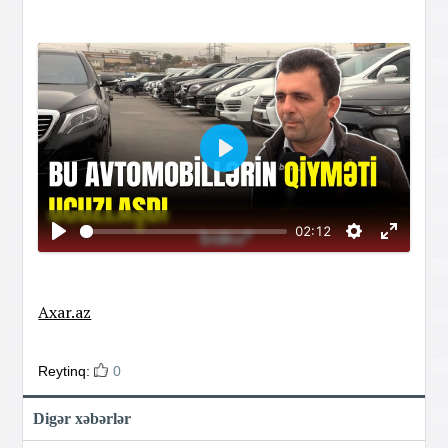
Oynat
02:12
Axar.az
Reytinq:
0
Digər xəbərlər