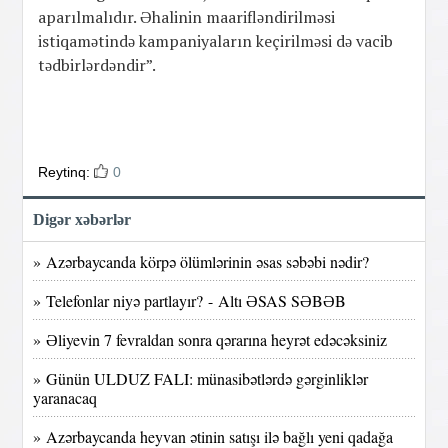
aparılmalıdır. Əhalinin maarifləndirilməsi
istiqamətində kampaniyaların keçirilməsi də vacib
tədbirlərdəndir”.
Reytinq:
0
Digər xəbərlər
» Azərbaycanda körpə ölümlərinin əsas səbəbi nədir?
» Telefonlar niyə partlayır? - Altı ƏSAS SƏBƏB
» Əliyevin 7 fevraldan sonra qərarına heyrət edəcəksiniz
» Günün ULDUZ FALI: münasibətlərdə gərginliklər
yaranacaq
» Azərbaycanda heyvan ətinin satışı ilə bağlı yeni qadağa