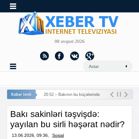
08 avqust 2026
Xəbər lenti
20:52 – Bakının bu küçələrində
hərəkət məhdudl
Bakı sakinləri təşvişdə:
yayılan bu sirli həşərat nədir?
13.06.2026, 09:36,
Sosial