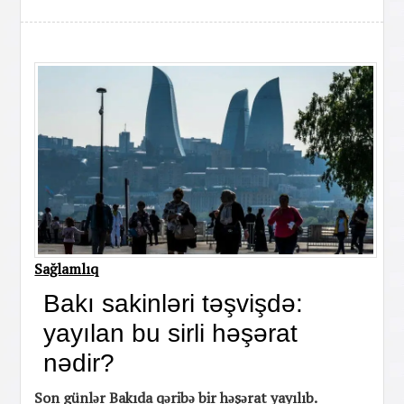
Sağlamlıq
Bakı sakinləri təşvişdə:
yayılan bu sirli həşərat
nədir?
Son günlər Bakıda qəribə bir həşərat yayılıb.