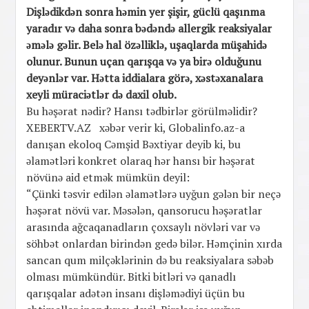
Dişlədikdən sonra həmin yer şişir, güclü qaşınma
yaradır və daha sonra bədəndə allergik reaksiyalar
əmələ gəlir. Belə hal özəlliklə, uşaqlarda müşahidə
olunur. Bunun uçan qarışqa və ya birə olduğunu
deyənlər var. Hətta iddialara görə, xəstəxanalara
xeyli müraciətlər də daxil olub.
Bu həşərat nədir? Hansı tədbirlər görülməlidir?
XEBERTV.AZ xəbər verir ki, Globalinfo.az-a
danışan ekoloq Cəmşid Bəxtiyar deyib ki, bu
əlamətləri konkret olaraq hər hansı bir həşərat
növünə aid etmək mümkün deyil:
“Çünki təsvir edilən əlamətlərə uyğun gələn bir neçə
həşərat növü var. Məsələn, qansorucu həşəratlar
arasında ağcaqanadların çoxsaylı növləri var və
söhbət onlardan birindən gedə bilər. Həmçinin xırda
sancan qum milçəklərinin də bu reaksiyalara səbəb
olması mümkündür. Bitki bitləri və qanadlı
qarışqalar adətən insanı dişləmədiyi üçün bu