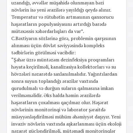
uzandığı, əvvəllər müşahidə olunmayan bəzi
növlərin isə yeni ərazilərə yayıldığı qeydə alınır.
Temperatur və rütubətin artmasının qansorucu
həşəratların populyasiyasını artırdığı barədə
mütəxəssis xəbərdarlıqları da var”.
C.Bəxtiyarın sözlərinə görə, problemin qarşısının
alınması üçün dövlət səviyyəsində kompleks
tədbirlərin görülməsi vacibdir:
“Şəhər üzrə müntəzəm dezinfeksiya proqramları
həyata keçirilməli, kanalizasiya kollektorları və su
hövzələri nəzarətdə saxlanılmalıdır. Yağıntılardan
sonra suyun toplandığı ərazilər vaxtında
qurudulmalı və durğun suların qalmasına imkan
verilməməlidir. Əks halda həmin ərazilərdə
həşəratların çoxalması qaçılmaz olur. Həşərat
növlərinin monitorinqi və laborator şəraitdə
müəyyənləşdirilməsi mühüm əhəmiyyət daşıyır. Yeni
invaziv növlərin vaxtında aşkarlanması üçün ekoloji
nəzarət gücləndirilməli, mütəmadi monitorinqlər