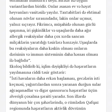
ehtimallar inandırıcı deyil. Birələr isə uyğun
variantlardan biridir. Onlar əsasən ev və həyət
heyvanları vasitəsilə yayılır. Taxtabitləri də ehtimal
olunan növlər sırasındadır, lakin onlar uçmur,
yalnız sıçrayır. Fikrimcə, müşahidə olunan güclü
qaşınma, iri şişkinliklər və uşaqlarda daha ağır
allergik reaksiyalar daha çox xırda sancan
milçəklərin yaratdığı təsirlərə bənzəyir. Uşaqlarda
bu reaksiyaların daha kəskin olması onların
dərisinin və immun sisteminin daha həssas olması
ilə bağlıdır”.
Ekoloq bildirib ki, iqlim dəyişikliyi də həşəratların
yayılmasına ciddi təsir göstərir:
“İsti havaların daha erkən başlaması, gecələrin isti
keçməsi, yağıntılardan sonra yaranan durğun sular
ağcaqanadlar və digər qansorucu həşəratlar üçün
əlverişli çoxalma şəraiti yaradır. Son illərdə
dünyanın bir çox şəhərlərində, o cümlədən Qafqaz
regionunda həşəratların aktivlik dövrünün