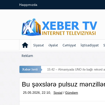
Haqqımızda
Siyasət
Əyalət
Cəmiyyət
İqtisadiyyat
S
Reklam
Xəbər lenti
15:42 – Almaniyada UNO ilə bağlı rekord a
Bu şəxslərə pulsuz mənzillər
25.05.2026, 22:10,
Sosial
/
Gündəm