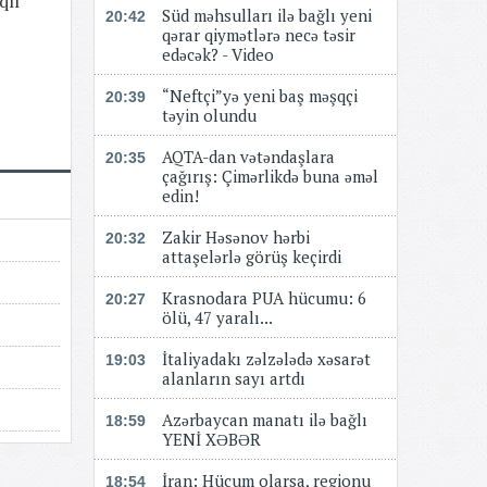
qlı
Süd məhsulları ilə bağlı yeni
20:42
qərar qiymətlərə necə təsir
edəcək? - Video
“Neftçi”yə yeni baş məşqçi
20:39
təyin olundu
AQTA-dan vətəndaşlara
20:35
çağırış: Çimərlikdə buna əməl
edin!
Zakir Həsənov hərbi
20:32
attaşelərlə görüş keçirdi
Krasnodara PUA hücumu: 6
20:27
ölü, 47 yaralı...
İtaliyadakı zəlzələdə xəsarət
19:03
alanların sayı artdı
Azərbaycan manatı ilə bağlı
18:59
YENİ XƏBƏR
​​​​​​​İran: Hücum olarsa, regionu
18:54