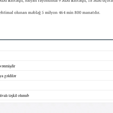
ədəd ikiotaqlı, Salyan rayonunda 9 ədəd ikiotaqlı, 18 ədəd üçota
n ehtimal olunan məbləğ 5 milyon 464 min 800 manatdır.
üvənmişdir
ya gəldilər
ivalı təşkil olunub