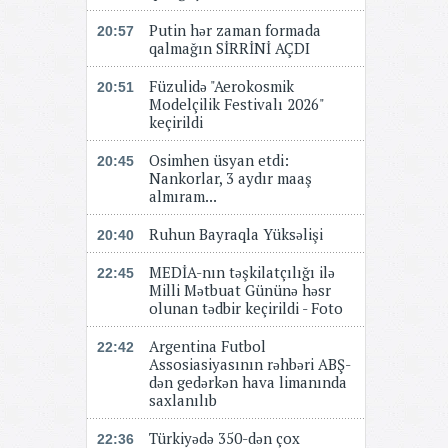
Putin hər zaman formada
20:57
qalmağın SİRRİNİ AÇDI
Füzulidə "Aerokosmik
20:51
Modelçilik Festivalı 2026"
keçirildi
Osimhen üsyan etdi:
20:45
Nankorlar, 3 aydır maaş
almıram...
Ruhun Bayraqla Yüksəlişi
20:40
MEDİA-nın təşkilatçılığı ilə
22:45
Milli Mətbuat Gününə həsr
olunan tədbir keçirildi - Foto
Argentina Futbol
22:42
Assosiasiyasının rəhbəri ABŞ-
dən gedərkən hava limanında
saxlanılıb
Türkiyədə 350-dən çox
22:36