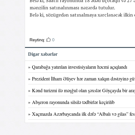
Belə ki, Saatlı rayonunda 18 ədəd üçotaqlı və 27 
mənzilin satınalınması nəzərdə tutulur.
Belə ki, sözügedən satınalmaya xərclənəcək ilki
Reytinq:
0
Digər xəbərlər
» Qarabağa yatırılan investisiyaların həcmi açıqlandı
» Prezident İlham Əliyev hər zaman xalqın dəstəyinə g
» Kənd turizmi ilə məşğul olan şəxslər Göyçayda bir ara
» Abşeron rayonunda silsilə tədbirlər keçirilib
» Xaçmazda Azərbaycanda ilk dəfə “Albalı və gilas” fest