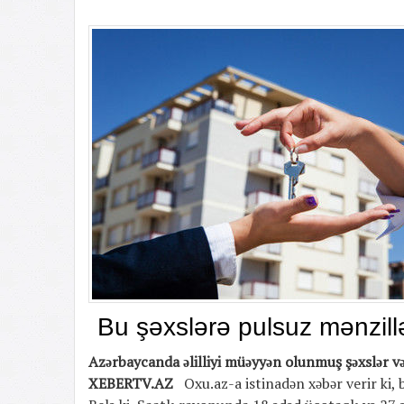
Bu şəxslərə pulsuz mənzillə
Azərbaycanda əlilliyi müəyyən olunmuş şəxslər və 
XEBERTV.AZ
Oxu.az-a istinadən xəbər verir ki, 