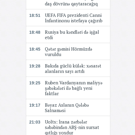
daş dövrünə qaytaracağıq
UEFA FIFA prezidenti Canni
18:51
İnfantinonu istefaya çağırıb
Rusiya bu kəndləri də işğal
18:48
etdi
Qətər gəmisi Hörmüzdə
18:45
vuruldu
Bakıda güclü külək: xəsarət
19:28
alanların sayı artdı
Ruben Vardanyanın maliyyə
19:25
şəbəkələri ilə bağlı yeni
faktlar
Bəyaz Aslanın Qələbə
19:17
Salnaməsi
Uolts: İrana zərbələr
21:03
səbəbindən ABŞ-nin sursat
qıtlığı yoxdur