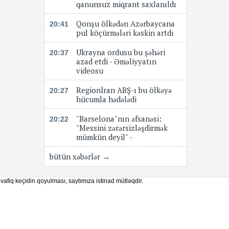
qanunsuz miqrant saxlanıldı
Qonşu ölkədən Azərbaycana
20:41
pul köçürmələri kəskin artdı
Ukrayna ordusu bu şəhəri
20:37
azad etdi - Əməliyyatın
videosu
Regionİran ABŞ-ı bu ölkəyə
20:27
hücumla hədələdi
"Barselona"nın əfsanəsi:
20:22
"Messini zərərsizləşdirmək
mümkün deyil" -
bütün xəbərlər →
vafiq keçidin qoyulması, saytımıza istinad mütləqdir.