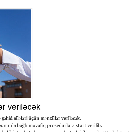
r veriləcək
şəhid ailələri üçün mənzillər veriləcək.
bununla bağlı müvafiq prosedurlara start verilib.