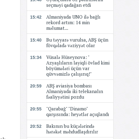
seçməyi qadağan etdi
Almaniyada UNO ilə bağlı
15:42
rekord artım: 14 min
məlumat...
Bu təyyarə vurulsa, ABŞ üçün
15:40
fövqəladə vəziyyət olar
Vüsalə Hüseynova: "
15:34
Azyaşlıların layiqli övlad kimi
böyümələri üçün var
qüvvəmizlə çalışırıq!"
ABŞ aviasiya bombası
20:59
Almaniyada iki telekanalın
fəaliyyətini pozdu
"Qarabağ" "Dinamo"
20:55
qarşısında: heyətlər açıqlandı
Bakının bu küçələrində
20:52
hərəkət məhdudlaşdırılır