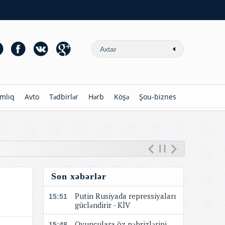
mlıq
Avto
Tədbirlər
Hərb
Köşə
Şou-biznes
Son xəbərlər
Putin Rusiyada repressiyaları
15:51
gücləndirir - KİV
Oyunçulara öz pəhrizlərini
15:48