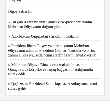
Reytinq:
Digər xəbərlər
» Bu gün Azərbaycanın Birinci vitse-prezidenti xanım
Mehriban Əliyevanın doğum günüdür
» Azərbaycan-Qırğızıstan sənədləri imzalanıb
» Prezident İlham Əliyev və birinci xanım Mehriban
Əliyevanın adından Prezident Gitanas Nauseda və birinci
xanım Diana Nausedienenin şərəfinə rəsmi ziyafət verilib
» Mehriban Əliyeva Binədə orta məktəb binasının,
Qaraçuxurda körpələr evi-uşaq bağçasının açılışlarında
iştirak edib
» Qırğızıstan Prezidenti Sadır Japarov Azərbaycana rəsmi
səfərə gəlib