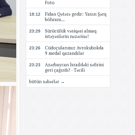
Foto
Fidan Qətərə gedir: Yaxın Şərq
18:12
böhranı...
Sürücülük vəsiqəsi almaq
23:29
istəyənlərin nəzərinə!
Cüdoçularımız Avrokubokda
23:26
9 medal qazandılar
Azərbaycan İsraildəki səfirini
23:23
geri çağırdı? - Təcili
bütün xəbərlər →