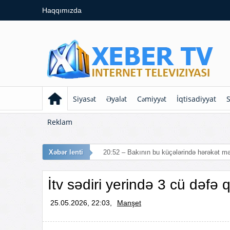
Haqqımızda
Siyasət
Əyalət
Cəmiyyət
İqtisadiyyat
S
Reklam
Xəbər lenti
İtv sədiri yerində 3 cü dəfə q
25.05.2026, 22:03,
Manşet