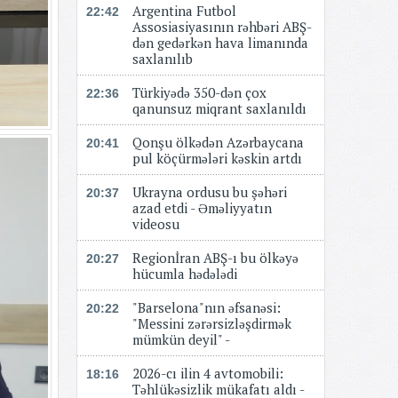
Argentina Futbol
22:42
Assosiasiyasının rəhbəri ABŞ-
dən gedərkən hava limanında
saxlanılıb
Türkiyədə 350-dən çox
22:36
qanunsuz miqrant saxlanıldı
Qonşu ölkədən Azərbaycana
20:41
pul köçürmələri kəskin artdı
Ukrayna ordusu bu şəhəri
20:37
azad etdi - Əməliyyatın
videosu
Regionİran ABŞ-ı bu ölkəyə
20:27
hücumla hədələdi
"Barselona"nın əfsanəsi:
20:22
"Messini zərərsizləşdirmək
mümkün deyil" -
2026-cı ilin 4 avtomobili:
18:16
Təhlükəsizlik mükafatı aldı -