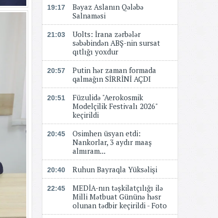
Bəyaz Aslanın Qələbə
19:17
Salnaməsi
Uolts: İrana zərbələr
21:03
səbəbindən ABŞ-nin sursat
qıtlığı yoxdur
Putin hər zaman formada
20:57
qalmağın SİRRİNİ AÇDI
Füzulidə "Aerokosmik
20:51
Modelçilik Festivalı 2026"
keçirildi
Osimhen üsyan etdi:
20:45
Nankorlar, 3 aydır maaş
almıram...
Ruhun Bayraqla Yüksəlişi
20:40
MEDİA-nın təşkilatçılığı ilə
22:45
Milli Mətbuat Gününə həsr
olunan tədbir keçirildi - Foto