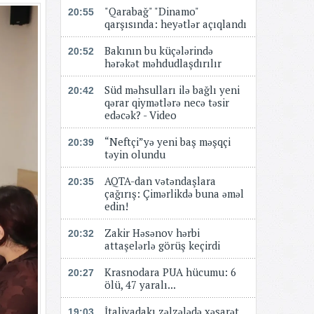
"Qarabağ" "Dinamo"
20:55
qarşısında: heyətlər açıqlandı
Bakının bu küçələrində
20:52
hərəkət məhdudlaşdırılır
Süd məhsulları ilə bağlı yeni
20:42
qərar qiymətlərə necə təsir
edəcək? - Video
“Neftçi”yə yeni baş məşqçi
20:39
təyin olundu
AQTA-dan vətəndaşlara
20:35
çağırış: Çimərlikdə buna əməl
edin!
Zakir Həsənov hərbi
20:32
attaşelərlə görüş keçirdi
Krasnodara PUA hücumu: 6
20:27
ölü, 47 yaralı...
İtaliyadakı zəlzələdə xəsarət
19:03