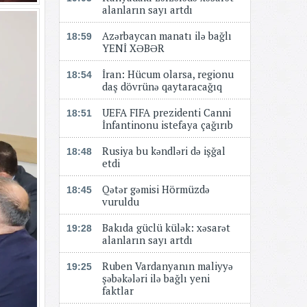
alanların sayı artdı
Azərbaycan manatı ilə bağlı
18:59
YENİ XƏBƏR
​​​​​​​İran: Hücum olarsa, regionu
18:54
daş dövrünə qaytaracağıq
UEFA FIFA prezidenti Canni
18:51
İnfantinonu istefaya çağırıb
Rusiya bu kəndləri də işğal
18:48
etdi
Qətər gəmisi Hörmüzdə
18:45
vuruldu
Bakıda güclü külək: xəsarət
19:28
alanların sayı artdı
Ruben Vardanyanın maliyyə
19:25
şəbəkələri ilə bağlı yeni
faktlar