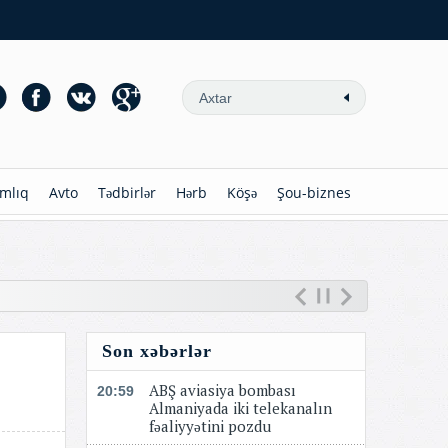
mlıq
Avto
Tədbirlər
Hərb
Köşə
Şou-biznes
Son xəbərlər
ABŞ aviasiya bombası
20:59
Almaniyada iki telekanalın
fəaliyyətini pozdu