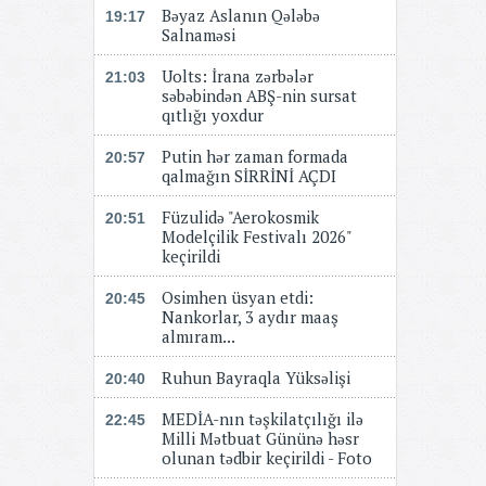
Bəyaz Aslanın Qələbə
19:17
Salnaməsi
Uolts: İrana zərbələr
21:03
səbəbindən ABŞ-nin sursat
qıtlığı yoxdur
Putin hər zaman formada
20:57
qalmağın SİRRİNİ AÇDI
Füzulidə "Aerokosmik
20:51
Modelçilik Festivalı 2026"
keçirildi
Osimhen üsyan etdi:
20:45
Nankorlar, 3 aydır maaş
almıram...
Ruhun Bayraqla Yüksəlişi
20:40
MEDİA-nın təşkilatçılığı ilə
22:45
Milli Mətbuat Gününə həsr
olunan tədbir keçirildi - Foto