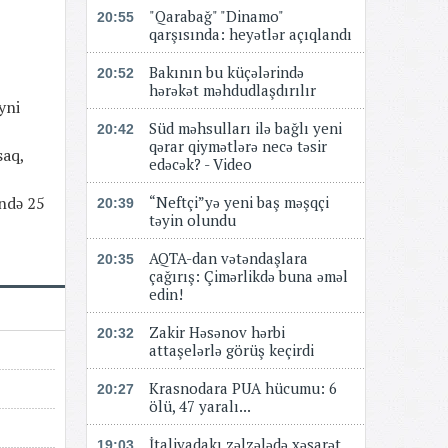
"Qarabağ" "Dinamo"
20:55
qarşısında: heyətlər açıqlandı
Bakının bu küçələrində
20:52
hərəkət məhdudlaşdırılır
yni
Süd məhsulları ilə bağlı yeni
20:42
qərar qiymətlərə necə təsir
saq,
edəcək? - Video
ində 25
“Neftçi”yə yeni baş məşqçi
20:39
təyin olundu
AQTA-dan vətəndaşlara
20:35
çağırış: Çimərlikdə buna əməl
edin!
Zakir Həsənov hərbi
20:32
attaşelərlə görüş keçirdi
Krasnodara PUA hücumu: 6
20:27
ölü, 47 yaralı...
İtaliyadakı zəlzələdə xəsarət
19:03