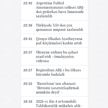
Argentina Futbol
22:42
Assosiasiyasının rəhbəri ABŞ-
dən gedərkən hava limanında
saxlanılıb
Türkiyədə 350-dən çox
22:36
qanunsuz miqrant saxlanıldı
Qonşu ölkədən Azərbaycana
20:41
pul köçürmələri kəskin artdı
Ukrayna ordusu bu şəhəri
20:37
azad etdi - Əməliyyatın
videosu
Regionİran ABŞ-ı bu ölkəyə
20:27
hücumla hədələdi
"Barselona"nın əfsanəsi:
20:22
"Messini zərərsizləşdirmək
mümkün deyil" -
2026-cı ilin 4 avtomobili:
18:16
Təhlükəsizlik mükafatı aldı -