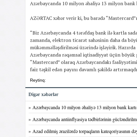
Azərbaycanda 10 milyon əhaliyə 13 milyon bank k
AZƏRTAC xəbər verir ki, bu barədə “Mastercard”ı
“Biz Azərbaycanda 4 tərəfdaş bank ilə kartla sadəl
zamanda, elektron ticarət sahəsinin daha da böyü
mükəmməlləşdirilməsi üzərində işləyirik. Hazırda
Azərbaycanda rəqəmsal iqtisadiyyat üçün böyük
“Mastercard” olaraq Azərbaycandakı fəaliyyətimizi
faiz təşkil edən payını davamlı şəkildə artırmaqdı
Reytinq:
Digər xəbərlər
» Azərbaycanda 10 milyon əhaliyə 13 milyon bank kartı
» Azərbaycanda antiinflyasiya tədbirlərinin gücləndirilmə
» Azad edilmiş ərazilərdə torpaqların kateqoriyasının dəy