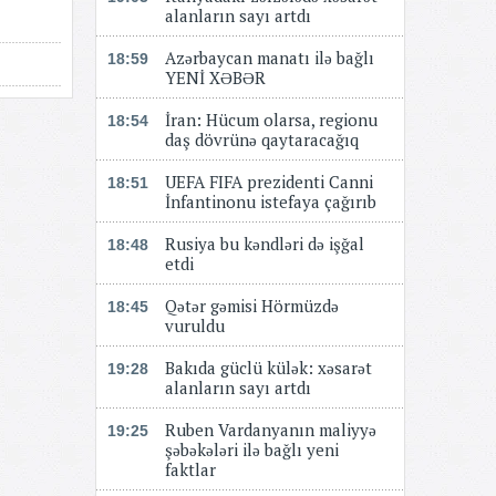
alanların sayı artdı
Azərbaycan manatı ilə bağlı
18:59
YENİ XƏBƏR
​​​​​​​İran: Hücum olarsa, regionu
18:54
daş dövrünə qaytaracağıq
UEFA FIFA prezidenti Canni
18:51
İnfantinonu istefaya çağırıb
Rusiya bu kəndləri də işğal
18:48
etdi
Qətər gəmisi Hörmüzdə
18:45
vuruldu
Bakıda güclü külək: xəsarət
19:28
alanların sayı artdı
Ruben Vardanyanın maliyyə
19:25
şəbəkələri ilə bağlı yeni
faktlar