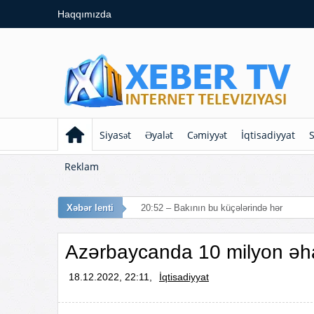
Haqqımızda
Siyasət
Əyalət
Cəmiyyət
İqtisadiyyat
S
Reklam
Xəbər lenti
20:52 – Bakının bu küçələrində hərəkət mə
Azərbaycanda 10 milyon əha
18.12.2022, 22:11,
İqtisadiyyat