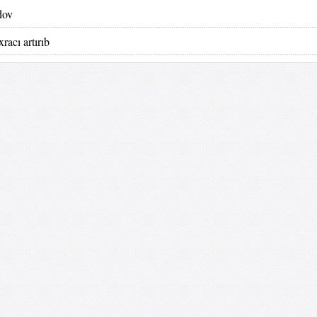
dov
racı artırıb