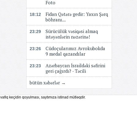
Foto
Fidan Qətərə gedir: Yaxın Şərq
18:12
böhranı...
Sürücülük vəsiqəsi almaq
23:29
istəyənlərin nəzərinə!
Cüdoçularımız Avrokubokda
23:26
9 medal qazandılar
Azərbaycan İsraildəki səfirini
23:23
geri çağırdı? - Təcili
bütün xəbərlər →
vafiq keçidin qoyulması, saytımıza istinad mütləqdir.