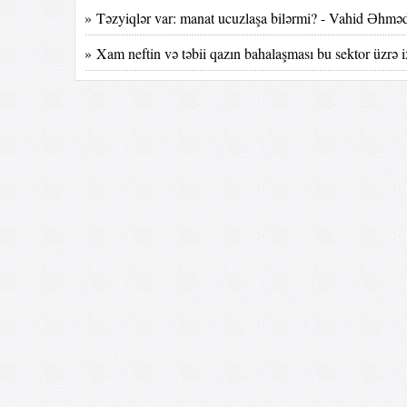
» Təzyiqlər var: manat ucuzlaşa bilərmi? - Vahid Əhmə
» Xam neftin və təbii qazın bahalaşması bu sektor üzrə ix