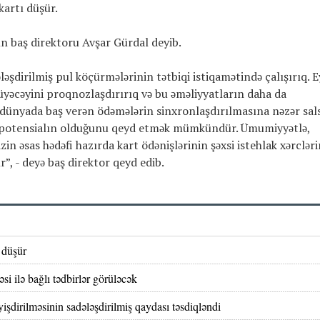
artı düşür.
n baş direktoru Avşar Gürdal deyib.
əşdirilmiş pul köçürmələrinin tətbiqi istiqamətində çalışırıq. E
yəcəyini proqnozlaşdırırıq və bu əməliyyatların daha da
 dünyada baş verən ödəmələrin sinxronlaşdırılmasına nəzər sal
 potensialın olduğunu qeyd etmək mümkündür. Ümumiyyətlə,
n əsas hədəfi hazırda kart ödənişlərinin şəxsi istehlak xərclər
r”, - deyə baş direktor qeyd edib.
 düşür
si ilə bağlı tədbirlər görüləcək
işdirilməsinin sadələşdirilmiş qaydası təsdiqləndi