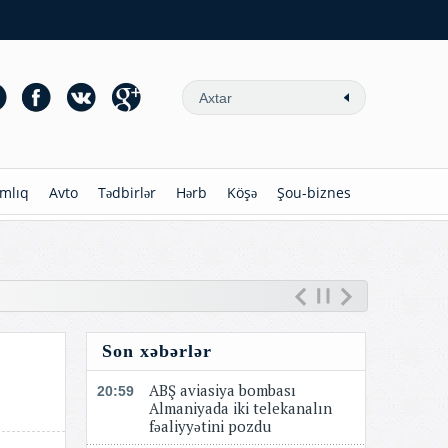
mlıq
Avto
Tədbirlər
Hərb
Köşə
Şou-biznes
Son xəbərlər
ABŞ aviasiya bombası
20:59
Almaniyada iki telekanalın
fəaliyyətini pozdu