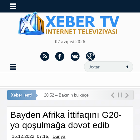
07 avqust 2026
Xəbər lenti
20:52 – Bakının bu küçələrind
Bayden Afrika İttifaqını G20-
yə qoşulmağa dəvət edib
15.12.2022, 07:16,
Dünya