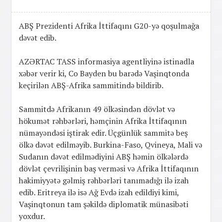
ABŞ Prezidenti Afrika İttifaqını G20-yə qoşulmağa
dəvət edib.
AZƏRTAC TASS informasiya agentliyinə istinadla
xəbər verir ki, Co Bayden bu barədə Vaşinqtonda
keçirilən ABŞ-Afrika sammitində bildirib.
Sammitdə Afrikanın 49 ölkəsindən dövlət və
hökumət rəhbərləri, həmçinin Afrika İttifaqının
nümayəndəsi iştirak edir. Üçgünlük sammitə beş
ölkə dəvət edilməyib. Burkina-Faso, Qvineya, Mali və
Sudanın dəvət edilmədiyini ABŞ həmin ölkələrdə
dövlət çevrilişinin baş verməsi və Afrika İttifaqının
hakimiyyətə gəlmiş rəhbərləri tanımadığı ilə izah
edib. Eritreya ilə isə Ağ Evdə izah edildiyi kimi,
Vaşinqtonun tam şəkildə diplomatik münasibəti
yoxdur.