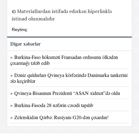
© Materiallardan istifadə edərkən hiperlinklə
istinad olunmalıdır
Reytinq:
Digər xəbərlər
» Burkina-Faso hökuməti Fransadan ordusunu ölkədən
çıxarmağı tələb edib
» Dəniz quldurları Qvineya körfəzində Danimarka tankerini
ələ keçiriblər
» Qvineya-Bisaunun Prezidenti “ASAN xidmət”də oldu
» Burkina-Fasoda 28 nəfərin cəsədi tapılıb
» Zelenskidən Qərbə: Rusiyanı G20-dən çıxardın!