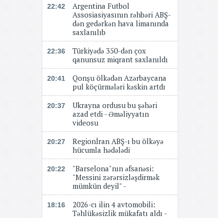
Argentina Futbol
22:42
Assosiasiyasının rəhbəri ABŞ-
dən gedərkən hava limanında
saxlanılıb
Türkiyədə 350-dən çox
22:36
qanunsuz miqrant saxlanıldı
Qonşu ölkədən Azərbaycana
20:41
pul köçürmələri kəskin artdı
Ukrayna ordusu bu şəhəri
20:37
azad etdi - Əməliyyatın
videosu
Regionİran ABŞ-ı bu ölkəyə
20:27
hücumla hədələdi
"Barselona"nın əfsanəsi:
20:22
"Messini zərərsizləşdirmək
mümkün deyil" -
2026-cı ilin 4 avtomobili:
18:16
Təhlükəsizlik mükafatı aldı -