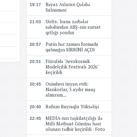
Bəyaz Aslanın Qələbə
19:17
Salnaməsi
Uolts: İrana zərbələr
21:03
səbəbindən ABŞ-nin sursat
qıtlığı yoxdur
Putin hər zaman formada
20:57
qalmağın SİRRİNİ AÇDI
Füzulidə "Aerokosmik
20:51
Modelçilik Festivalı 2026"
keçirildi
Osimhen üsyan etdi:
20:45
Nankorlar, 3 aydır maaş
almıram...
Ruhun Bayraqla Yüksəlişi
20:40
MEDİA-nın təşkilatçılığı ilə
22:45
Milli Mətbuat Gününə həsr
olunan tədbir keçirildi - Foto