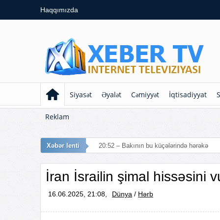
Haqqımızda
Siyasət
Əyalət
Cəmiyyət
İqtisadiyyat
S
Reklam
Xəbər lenti
20:52 – Bakının bu küçələrində hərəkət mə
İran İsrailin şimal hissəsini v
16.06.2025, 21:08,
Dünya
/
Hərb