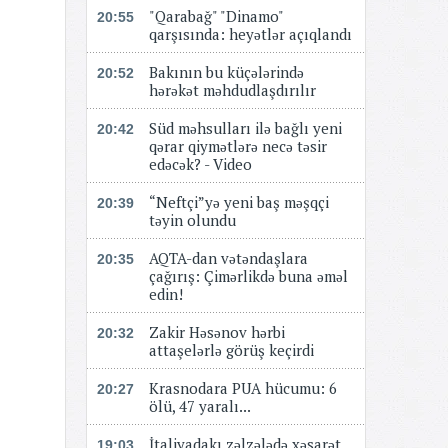
"Qarabağ" "Dinamo"
20:55
qarşısında: heyətlər açıqlandı
Bakının bu küçələrində
20:52
hərəkət məhdudlaşdırılır
Süd məhsulları ilə bağlı yeni
20:42
qərar qiymətlərə necə təsir
edəcək? - Video
“Neftçi”yə yeni baş məşqçi
20:39
təyin olundu
AQTA-dan vətəndaşlara
20:35
çağırış: Çimərlikdə buna əməl
edin!
Zakir Həsənov hərbi
20:32
attaşelərlə görüş keçirdi
Krasnodara PUA hücumu: 6
20:27
ölü, 47 yaralı...
İtaliyadakı zəlzələdə xəsarət
19:03