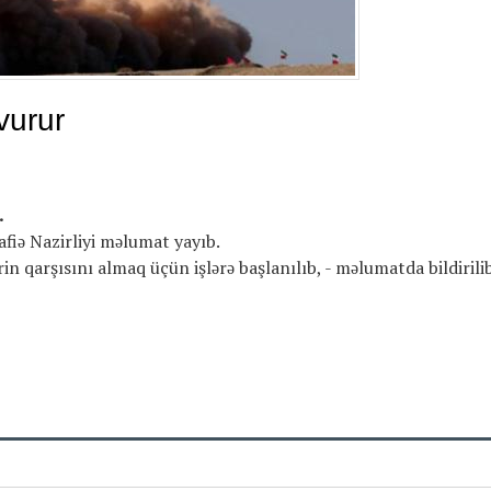
 vurur
.
fiə Nazirliyi məlumat yayıb.
in qarşısını almaq üçün işlərə başlanılıb, - məlumatda bildirili