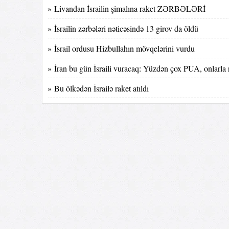
» Livandan İsrailin şimalına raket ZƏRBƏLƏRİ
» İsrailin zərbələri nəticəsində 13 girov da öldü
» İsrail ordusu Hizbullahın mövqelərini vurdu
» İran bu gün İsraili vuracaq: Yüzdən çox PUA, onlarla r
» Bu ölkədən İsrailə raket atıldı