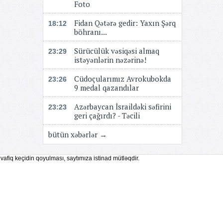
Foto
Fidan Qətərə gedir: Yaxın Şərq
18:12
böhranı...
Sürücülük vəsiqəsi almaq
23:29
istəyənlərin nəzərinə!
Cüdoçularımız Avrokubokda
23:26
9 medal qazandılar
Azərbaycan İsraildəki səfirini
23:23
geri çağırdı? - Təcili
bütün xəbərlər →
vafiq keçidin qoyulması, saytımıza istinad mütləqdir.