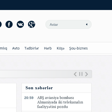
mlıq
Avto
Tədbirlər
Hərb
Köşə
Şou-biznes
Son xəbərlər
ABŞ aviasiya bombası
20:59
Almaniyada iki telekanalın
fəaliyyətini pozdu