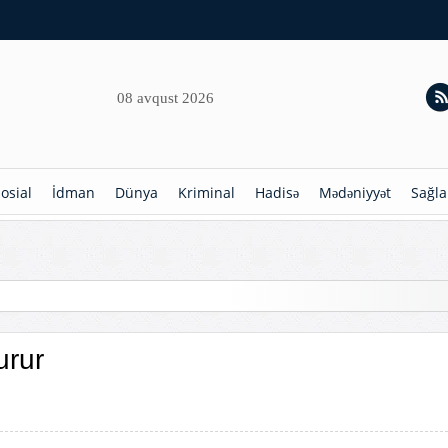
08 avqust 2026
osial
İdman
Dünya
Kriminal
Hadisə
Mədəniyyət
Sağla
hdudlaşdırılır
urur