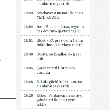
alanların sayı artdı
Azərbaycan manatı ilə bağlı
18:59
YENİ XƏBƏR
​​​​​​​İran: Hücum olarsa, regionu
18:54
daş dövrünə qaytaracağıq
UEFA FIFA prezidenti Canni
18:51
İnfantinonu istefaya çağırıb
Rusiya bu kəndləri də işğal
18:48
etdi
b.
Qətər gəmisi Hörmüzdə
18:45
vuruldu
Bakıda güclü külək: xəsarət
19:28
alanların sayı artdı
Ruben Vardanyanın maliyyə
19:25
şəbəkələri ilə bağlı yeni
faktlar