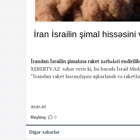
İran İsrailin şimal hissəsini
İrandan İsrailin şimalına raket zərbələri endirilib
XEBERTV.AZ xəbər verir ki, bu barədə İsrail Müda
“İrandan raket buraxılışını aşkarlanıb və raketlər
axar.az
Reytinq:
0
Digər xəbərlər