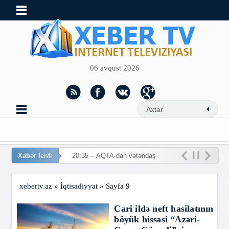
06 avqust 2026
Xəbər lenti
20:35 – AQTA-dan vətəndaşlara
çağır
xebertv.az
»
İqtisadiyyat
» Sayfa 9
Cari ildə neft hasilatının
böyük hissəsi “Azəri-