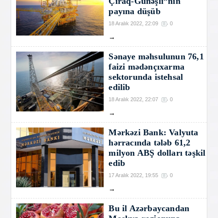
Çıraq-Günəşli”nin
payına düşüb
18 Aralık 2022, 22:09
0
→
Sənaye məhsulunun 76,1
faizi mədənçıxarma
sektorunda istehsal
edilib
18 Aralık 2022, 22:07
0
→
Mərkəzi Bank: Valyuta
hərracında tələb 61,2
milyon ABŞ dolları təşkil
edib
17 Aralık 2022, 19:55
0
→
Bu il Azərbaycandan