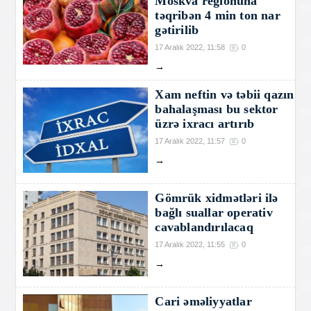
Moskva regionuna
təqribən 4 min ton nar
gətirilib
17 Aralık 2022, 11:58
0
→
Xam neftin və təbii qazın
bahalaşması bu sektor
üzrə ixracı artırıb
17 Aralık 2022, 11:57
0
→
Gömrük xidmətləri ilə
bağlı suallar operativ
cavablandırılacaq
17 Aralık 2022, 11:55
0
→
Cari əməliyyatlar