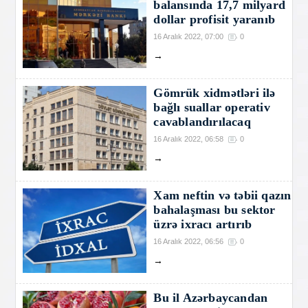
balansında 17,7 milyard
dollar profisit yaranıb
16 Aralık 2022, 07:00
0
→
Gömrük xidmətləri ilə
bağlı suallar operativ
cavablandırılacaq
16 Aralık 2022, 06:58
0
→
Xam neftin və təbii qazın
bahalaşması bu sektor
üzrə ixracı artırıb
16 Aralık 2022, 06:56
0
→
Bu il Azərbaycandan