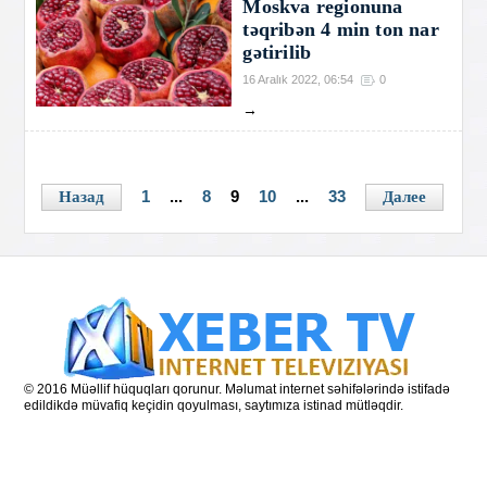
Moskva regionuna
təqribən 4 min ton nar
gətirilib
16 Aralık 2022, 06:54
0
→
1
...
8
9
10
...
33
Назад
Далее
© 2016 Müəllif hüquqları qorunur. Məlumat internet səhifələrində istifadə
edildikdə müvafiq keçidin qoyulması, saytımıza istinad mütləqdir.